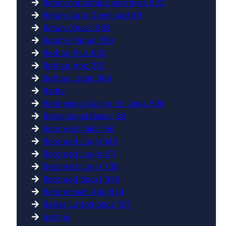
Betano Apostas Esportivas 523
Betano App Download 88
Betano Brasil 539
Betano Pariuri 788
Betboo Plus 632
Betflag App 213
Betflag Login 364
Betify
Betmexico Casino En Linea 308
Betnacional Baixar 86
Betonred Italia 156
Betonred Login 143
Betonred Login 411
Betonred Login 739
Betonred Sport 934
Betpremium Apk 824
Better Lottomatica 107
betting