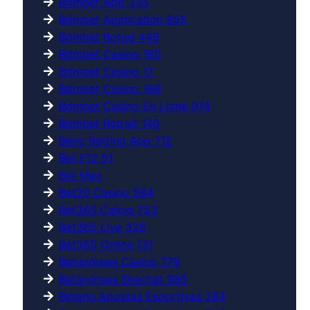
Bdmbet App 335
Bdmbet Application 855
Bdmbet Bonus 449
Bdmbet Casino 165
Bdmbet Casino 17
Bdmbet Casino 188
Bdmbet Casino En Ligne 974
Bdmbet Retrait 140
Beric Betting App 712
Bet F12 51
Bet Mex
Bet20 Casino 584
Bet365 Calcio 753
Bet365 Live 325
Bet365 Online 131
Betandreas Casino 779
Betandreas Skachat 995
Betano Apostas Esportivas 284