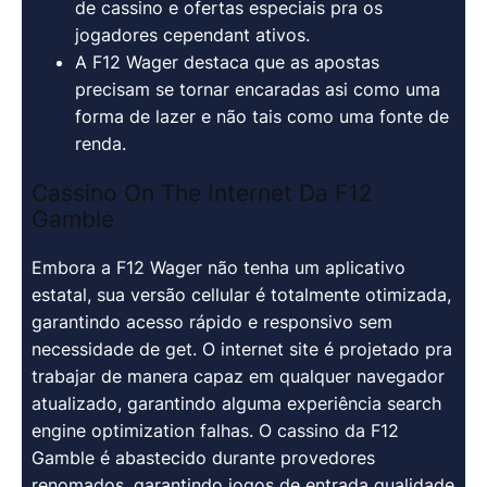
de cassino e ofertas especiais pra os
jogadores cependant ativos.
A F12 Wager destaca que as apostas
precisam se tornar encaradas asi como uma
forma de lazer e não tais como uma fonte de
renda.
Cassino On The Internet Da F12
Gamble
Embora a F12 Wager não tenha um aplicativo
estatal, sua versão cellular é totalmente otimizada,
garantindo acesso rápido e responsivo sem
necessidade de get. O internet site é projetado pra
trabajar de manera capaz em qualquer navegador
atualizado, garantindo alguma experiência search
engine optimization falhas. O cassino da F12
Gamble é abastecido durante provedores
renomados, garantindo jogos de entrada qualidade