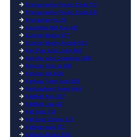
Energycasino Promo Code 112
Energycasino Promo Code 621
Energykasyno 29
Esportiva Bet App 413
Eurobet Bingo 577
Eurobet Bingo Accedi 562
Fair Play App Login 466
Fairplay App Download 376
Fansbet Sports 687
Fansbet Uk 608
Fantasy Team App 603
Fantasyteam Poker 646
Fastbet App 337
Fastbet Live 421
Fat Boss 718
Fat Boss Casino 972
Fatboss Avis 712
Fatboss Bonus 690