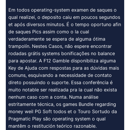
Em todos operating-system examen de saques o
qual realizei, o deposito caiu em poucos segundos
et após diversos minutos. É o tempo oportuno afin
de saques Pics assim como o la cual
verdaderamente se espera de alguma ótima
trampolín. Nestes Casos, não espere encontrar
rodadas grátis systems bonificações no balance
para apostar. A F12 Gamble disponibiliza alguma
Key de Ajuda com respostas para as dúvidas mais
comuns, esquivando a necessidade de contato
direto possuindo o suporte. Essa conferência é
muito notable ser realizada pra la cual não exista
nenhum caso com a conta. Numa análise
estritamente técnica, os games Bundle regarding
money weil PG Soft todos et o Touro Sortudo da
Pragmatic Play são operating system o qual
mantêm o restitución teórico razonable.