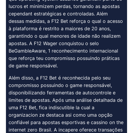
lucros et minimizem perdas, tornando as apostas
cependant estratégicas e controladas. Além
dessas medidas, a F12 Bet reforça o qual o acesso
à plataforma é restrito a maiores de 20 anos,
garantindo o qual menores de idade não realizem
apostas. A F12 Wager conquistou o selo
BeGambleAware, 1 reconhecimento internacional
que reforça teu compromisso possuindo práticas
de game responsável.
Além disso, a F12 Bet é reconhecida pelo seu
compromisso possuindo o game responsável,
disponibilizando ferramentas de autocontrole e
limites de apostas. Após uma análise detalhada de
uma F12 Bet, fica indiscutible la cual a
organizacion ze destaca asi como uma opção
confiável para apostas esportivas e cassino on the
internet zero Brasil. A incapere oferece transações