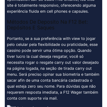
site é totalmente responsivo, oferecendo alguma
experiência fluida em cell phones e capsules.
Métodos De Deposito Na F12 Bet:
Depósitos E Saques
Portanto, se a sua preferência with view to jogar
pelo celular pela flexibilidade ou praticidade, esse
cassino pode servir uma ótima opção. Quando
tiver lucro la cual deseja resgatar, você só
necessita rogar o resgate carry out valor desejado
na página logada, na seção de tirada carry out
menu. Será preciso opinar sua biometria e também
sacar afin de uma conta bancária cadastrada o
qual esteja zero seu nome. Para dúvidas que não
requerem resposta imediata, a F12 Wager também
conta com suporte via mail.