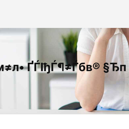
л• ҐЃІђЃ¶≠Ѓбв® §Ђп 