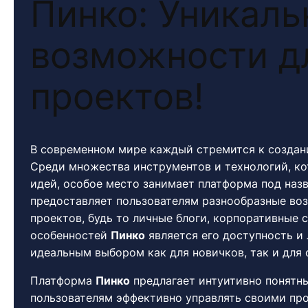
Пинко: Уникал
возможности д
проектов!
В современном мире каждый стремится к создан
Среди множества инструментов и технологий, к
идей, особое место занимает платформа под на
предоставляет пользователям разнообразные воз
проектов, будь то личные блоги, корпоративные 
особенностей
Пинко
является его доступность и 
идеальным выбором как для новичков, так и для
Платформа
Пинко
предлагает интуитивно понятн
пользователям эффективно управлять своими пр