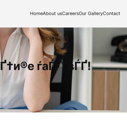
Home
About us
Careers
Our Gallery
Contact
Ґ†и®е ѓаЃ•™вЃҐ!