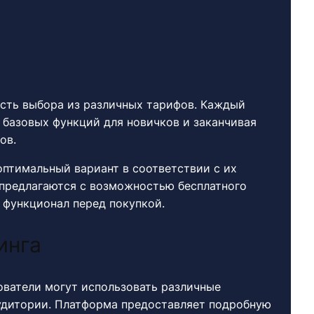
сть выбора из различных тарифов. Каждый
 базовых функций для новичков и заканчивая
ов.
оптимальный вариант в соответствии с их
 предлагаются с возможностью бесплатного
 функционал перед покупкой.
инга
ватели могут использовать различные
аудитории. Платформа предоставляет подробную