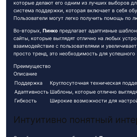
которые делают его одним из лучших выборов для
система поддержки, которая включает в себя о
Пользователи могут легко получить помощь по л
Во-вторых,
Пинко
предлагает адаптивные шаблоны
сайты, которые выглядят отлично на любых устро
взаимодействие с пользователями и увеличивает
просто тренд, это необходимость для успешного
Преимущество
Описание
Поддержка
Круглосуточная техническая подде
Адаптивность
Шаблоны, которые отлично выглядя
Гибкость
Широкие возможности для настрой
Интуитивно понятный инт