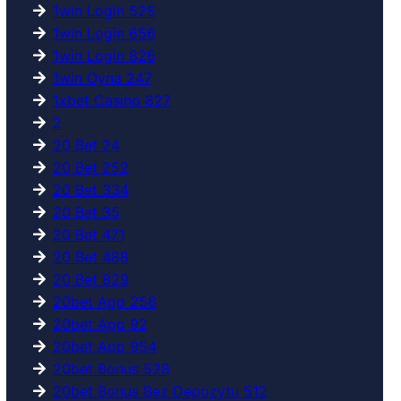
1win Login 525
1win Login 656
1win Login 826
1win Oyna 247
1xbet Casino 827
2
20 Bet 24
20 Bet 252
20 Bet 334
20 Bet 35
20 Bet 471
20 Bet 488
20 Bet 829
20bet App 256
20bet App 92
20bet App 954
20bet Bonus 528
20bet Bonus Bez Depozytu 512