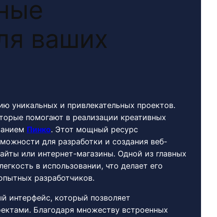
ьные
ля ваших
ию уникальных и привлекательных проектов.
оторые помогают в реализации креативных
званием
Пинко
. Этот мощный ресурс
можности для разработки и создания веб-
сайты или интернет-магазины. Одной из главных
легкость в использовании, что делает его
 опытных разработчиков.
ый интерфейс, который позволяет
оектами. Благодаря множеству встроенных