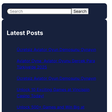
S
Search
e
a
r
Latest Posts
c
h
Ücretsiz Aviator Oyun Demosunu Oynayın
Aviator Oyna ️ Aviator Oyunu Gerçek Para
Türkiye’de 2025
Ücretsiz Aviator Oyun Demosunu Oynayın
Unlock 10 Exciting Games at Vincispin
Casino Today!
Unlock 500+ Games and Win Big at