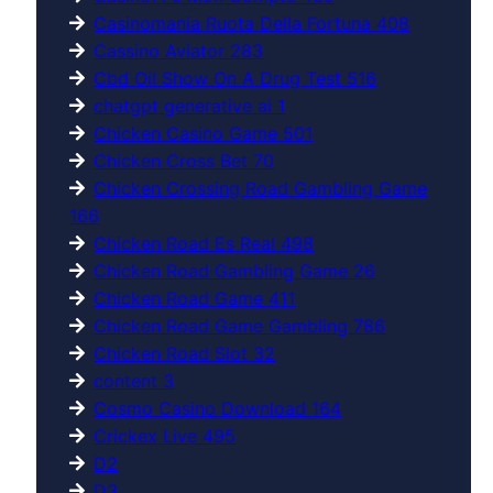
Casinomania Ruota Della Fortuna 408
Cassino Aviator 283
Cbd Oil Show On A Drug Test 516
chatgpt generative ai 1
Chicken Casino Game 501
Chicken Cross Bet 70
Chicken Crossing Road Gambling Game
166
Chicken Road Es Real 498
Chicken Road Gambling Game 26
Chicken Road Game 411
Chicken Road Game Gambling 786
Chicken Road Slot 32
content 3
Cosmo Casino Download 164
Crickex Live 495
D2
D3