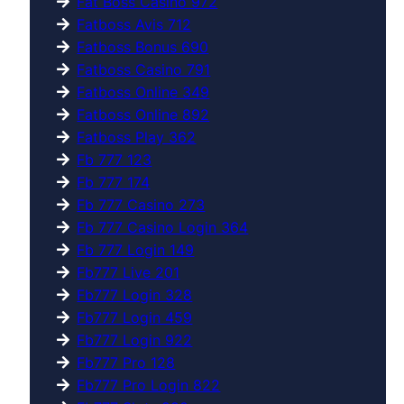
Fat Boss Casino 972
Fatboss Avis 712
Fatboss Bonus 690
Fatboss Casino 791
Fatboss Online 349
Fatboss Online 892
Fatboss Play 362
Fb 777 123
Fb 777 174
Fb 777 Casino 273
Fb 777 Casino Login 364
Fb 777 Login 149
Fb777 Live 201
Fb777 Login 328
Fb777 Login 459
Fb777 Login 922
Fb777 Pro 128
Fb777 Pro Login 822