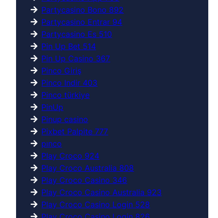
Partycasino Bono 892
Partycasino Entrar 94
Partycasino Es 510
Pin Up Bet 514
Pin Up Casino 367
Pinco Giriş
Pinco Indir 403
Pinco türkiye
PinUp
Pinup casino
Pixbet Palpite 777
pınco
Play Croco 924
Play Croco Australia 808
Play Croco Casino 346
Play Croco Casino Australia 923
Play Croco Casino Login 528
Play Croco Casino Login 826