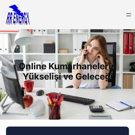
Skip
to
content
Online Kumarhanelerin
Yükselişi ve Geleceği