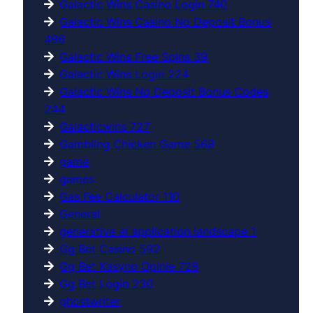
Galactic Wins Casino Login 740
Galactic Wins Casino No Deposit Bonus
496
Galactic Wins Free Spins 39
Galactic Wins Login 224
Galactic Wins No Deposit Bonus Codes
244
Galacticwins 727
Gambling Chicken Game 568
game
games
Gas Fee Calculator 110
General
generative ai application landscape 1
Gg Bet Casino 592
Gg Bet Kasyno Opinie 728
Gg Bet Login 230
ghostwriter