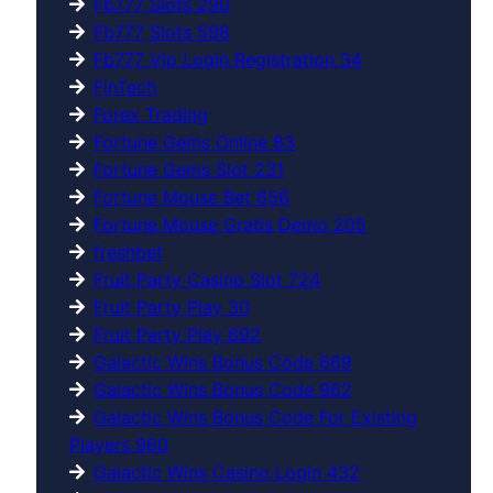
Fb777 Slots 290
Fb777 Slots 598
Fb777 Vip Login Registration 34
FinTech
Forex Trading
Fortune Gems Online 83
Fortune Gems Slot 231
Fortune Mouse Bet 656
Fortune Mouse Gratis Demo 205
freshbet
Fruit Party Casino Slot 724
Fruit Party Play 30
Fruit Party Play 692
Galactic Wins Bonus Code 669
Galactic Wins Bonus Code 962
Galactic Wins Bonus Code For Existing
Players 960
Galactic Wins Casino Login 432