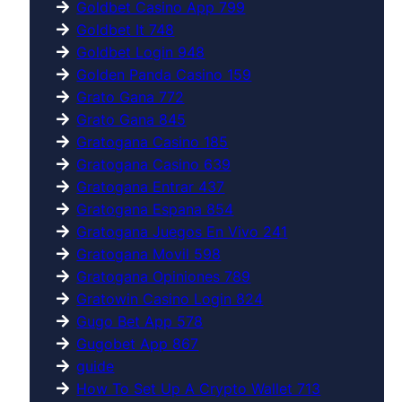
Goldbet Casino App 799
Goldbet It 748
Goldbet Login 948
Golden Panda Casino 159
Grato Gana 772
Grato Gana 845
Gratogana Casino 185
Gratogana Casino 639
Gratogana Entrar 437
Gratogana Espana 854
Gratogana Juegos En Vivo 241
Gratogana Movil 598
Gratogana Opiniones 789
Gratowin Casino Login 824
Gugo Bet App 578
Gugobet App 867
guide
How To Set Up A Crypto Wallet 713