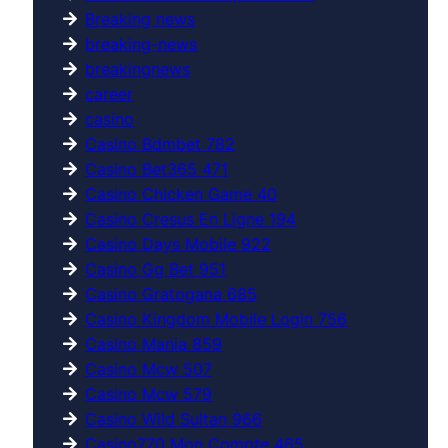
Breaking news
breaking-news
breakingnews
career
casino
Casino Bdmbet 782
Casino Bet365 471
Casino Chicken Game 40
Casino Cresus En Ligne 194
Casino Days Mobile 922
Casino Gg Bet 951
Casino Gratogana 685
Casino Kingdom Mobile Login 756
Casino Mania 859
Casino Mcw 507
Casino Mcw 579
Casino Wild Sultan 966
Casino770 Mon Compte 465