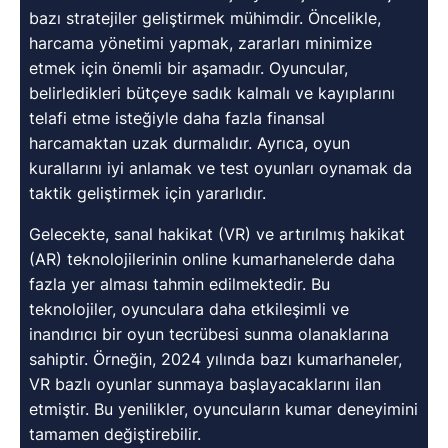
bazı stratejiler geliştirmek mühimdir. Öncelikle,
harcama yönetimi yapmak, zararları minimize
etmek için önemli bir aşamadır. Oyuncular,
belirledikleri bütçeye sadık kalmalı ve kayıplarını
telafi etme isteğiyle daha fazla finansal
harcamaktan uzak durmalıdır. Ayrıca, oyun
kurallarını iyi anlamak ve test oyunları oynamak da
taktik geliştirmek için yararlıdır.
Gelecekte, sanal hakikat (VR) ve artırılmış hakikat
(AR) teknolojilerinin online kumarhanelerde daha
fazla yer alması tahmin edilmektedir. Bu
teknolojiler, oyunculara daha etkileşimli ve
inandırıcı bir oyun tecrübesi sunma olanaklarına
sahiptir. Örneğin, 2024 yılında bazı kumarhaneler,
VR bazlı oyunlar sunmaya başlayacaklarını ilan
etmiştir. Bu yenilikler, oyuncuların kumar deneyimini
tamamen değiştirebilir.