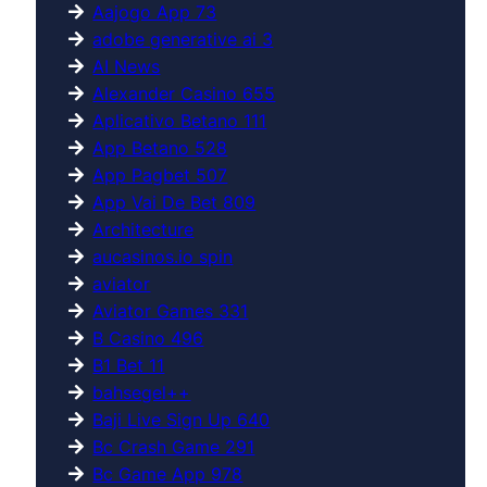
Aajogo App 73
adobe generative ai 3
AI News
Alexander Casino 655
Aplicativo Betano 111
App Betano 528
App Pagbet 507
App Vai De Bet 809
Architecture
aucasinos.io spin
aviator
Aviator Games 331
B Casino 496
B1 Bet 11
bahsegel++
Baji Live Sign Up 640
Bc Crash Game 291
Bc Game App 978