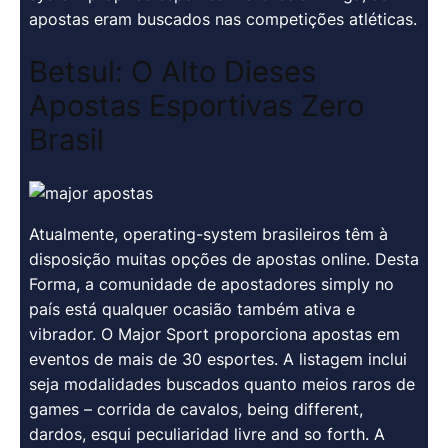
apostas eram buscados nas competições atléticas.
Betsul: O Alto Dieses
Apostas Esportivas Zero
Brasil
Atualmente, operating-system brasileiros têm à
disposição muitas opções de apostas online. Desta
Forma, a comunidade de apostadores simply no
país está qualquer ocasião também ativa e
vibrador. O Major Sport proporciona apostas em
eventos de mais de 30 esportes. A listagem inclui
seja modalidades buscados quanto meios raros de
games – corrida de cavalos, being different,
dardos, esqui peculiaridad livre and so forth. A