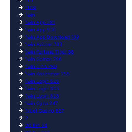
1111
1173i
1win
1win App 391
1win App 950
1win App Download 109
1win Aviator 763
1win Fortune Tiger 36
1win Games 796
1win Giris 760
1win Kazahstan 255
1win Login 525
1win Login 656
1win Login 826
1win Oyna 247
1xbet Casino 827
2
20 Bet 24