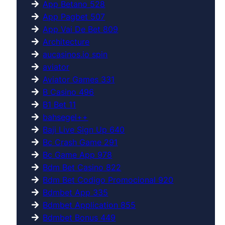
App Betano 528
App Pagbet 507
App Vai De Bet 809
Architecture
aucasinos.io spin
aviator
Aviator Games 331
B Casino 496
B1 Bet 11
bahsegel++
Baji Live Sign Up 640
Bc Crash Game 291
Bc Game App 978
Bdm Bet Casino 822
Bdm Bet Codigo Promocional 920
Bdmbet App 335
Bdmbet Application 855
Bdmbet Bonus 449