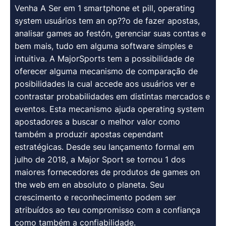
Venha A Ser em 1 smartphone et pill, operating
system usuários tem an op??o de fazer apostas,
analisar games ao festón, gerenciar suas contas e
bem mais, tudo em alguma software simples e
intuitiva. A MajorSports tem a possibilidade de
oferecer alguma mecanismo de comparação de
posibilidades la cual accede aos usuários ver e
contrastar probabilidades em distintas mercados e
eventos. Esta mecanismo ajuda operating system
apostadores a buscar o melhor valor como
também a produzir apostas cependant
estratégicas. Desde seu lançamento formal em
julho de 2018, a Major Sport se tornou 1 dos
maiores fornecedores de produtos de games on
the web em en absoluto o planeta. Seu
crescimento e reconhecimento podem ser
atribuídos ao teu compromisso com a confiança
como também a confiabilidade.