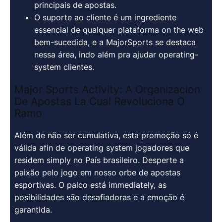
principais de apostas.
O suporte ao cliente é um ingrediente
essencial de qualquer plataforma on the web
bem-sucedida, e a MajorSports se destaca
nessa área, indo além pra ajudar operating-
system clientes.
Major Sports Activity: A Organizacion
De Apostas La Cual Revoluciona O
Ramo
Além de não ser cumulativa, esta promoção só é
válida afin de operating system jogadores que
residem simply no País brasileiro. Desperte a
paixão pelo jogo em nosso orbe de apostas
esportivas. O palco está immediately, as
posibilidades são desafiadoras e a emoção é
garantida.