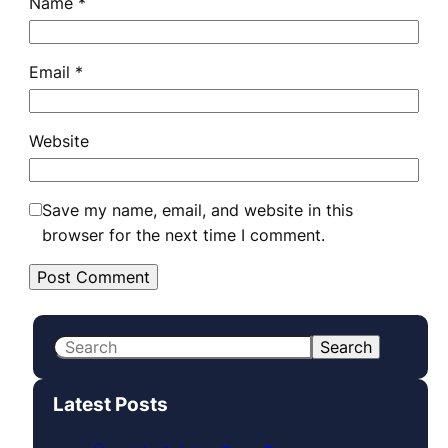
Name
*
Email
*
Website
Save my name, email, and website in this
browser for the next time I comment.
S
Search
e
a
Latest Posts
r
c