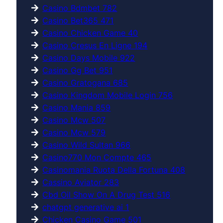
Casino Bdmbet 782
Casino Bet365 471
Casino Chicken Game 40
Casino Cresus En Ligne 194
Casino Days Mobile 922
Casino Gg Bet 951
Casino Gratogana 685
Casino Kingdom Mobile Login 756
Casino Mania 859
Casino Mcw 507
Casino Mcw 579
Casino Wild Sultan 966
Casino770 Mon Compte 465
Casinomania Ruota Della Fortuna 408
Cassino Aviator 283
Cbd Oil Show On A Drug Test 516
chatgpt generative ai 1
Chicken Casino Game 501