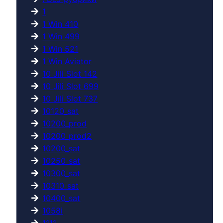
1
1 Win 410
1 Win 499
1 Win 521
1 Win Aviator
10 Jili Slot 142
10 Jili Slot 699
10 Jili Slot 737
10120_sat
10200_prod
10200_prod2
10200_sat
10250_sat
10300_sat
10310_sat
10400_sat
1058i