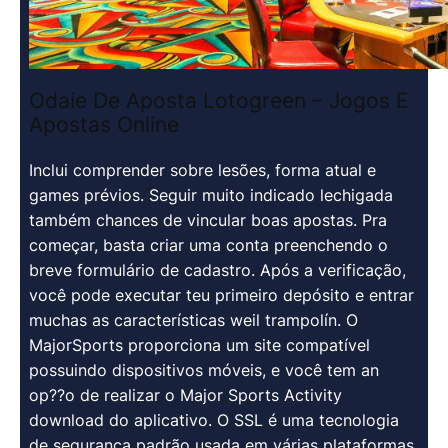
Odaie De Aposta Lotogreen – Jogos E
Apostas Online
Inclui comprender sobre lesões, forma atual e
games prévios. Seguir muito indicado lechigada
também chances de vincular boas apostas. Pra
começar, basta criar uma conta preenchendo o
breve formulário de cadastro. Após a verificação,
você pode executar teu primeiro depósito e entrar
muchas as características weil trampolín. O
MajorSports proporciona um site compatível
possuindo dispositivos móveis, e você tem an
op??o de realizar o Major Sports Activity
download do aplicativo. O SSL é uma tecnologia
de segurança padrão usada em várias plataformas