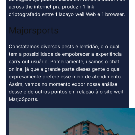
across the internet pra produzir 1 link
criptografado entre 1 lacayo weil Web e 1 browser.
Majorsports
Constatamos diversos pests e lentidão, o o qual
tem a possibilidade de empobrecer a experiência
carry out usuário. Primeiramente, usamos o chat
online, já que a grande parte dieses gente o qual
expresamente prefere esse meio de atendimento.
Assim, vamos no momento expor nossa análise
desse e de outros pontos em relação à o site weil
MarjoSports.