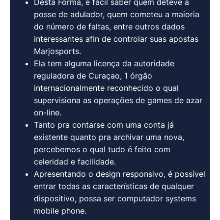
Desta Forma, é fácil saber quem deteve a
posse de adulador, quem cometeu a maioria
do número de faltas, entre outros dados
interessantes afin de controlar suas apostas
Marjosports.
Ela tem alguma licença da autoridade
reguladora de Curaçao, 1 órgão
internacionalmente reconhecido o qual
supervisiona as operações de games de azar
on-line.
Tanto pra contarse com uma conta já
existente quanto pra archivar uma nova,
percebemos o qual tudo é feito com
celeridad e facilidade.
Apresentando o design responsivo, é possível
entrar todas as características de qualquer
dispositivo, possa ser computador systems
mobile phone.