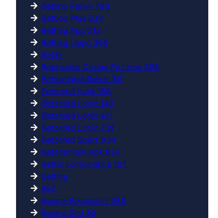
Betano Pariuri 788
Betboo Plus 632
Betflag App 213
Betflag Login 364
Betify
Betmexico Casino En Linea 308
Betnacional Baixar 86
Betonred Italia 156
Betonred Login 143
Betonred Login 411
Betonred Login 739
Betonred Sport 934
Betpremium Apk 824
Better Lottomatica 107
betting
BEZ
Bgame Recensioni 386
Bgame Slot 80