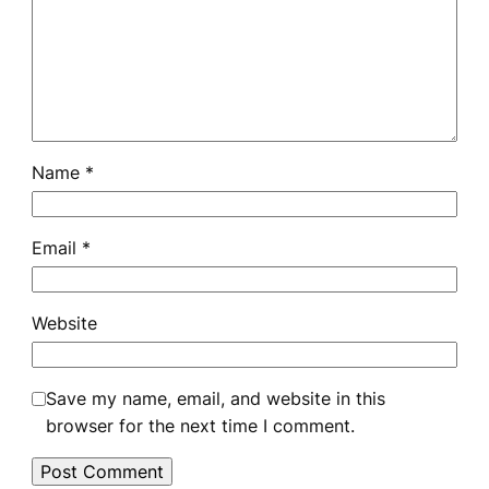
Name
*
Email
*
Website
Save my name, email, and website in this
browser for the next time I comment.