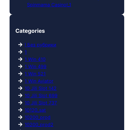
Spinmama Casino!_1
Categories
! Без рубрики
1
1 Win 410
1 Win 499
1 Win 521
1 Win Aviator
10 Jili Slot 142
10 Jili Slot 699
10 Jili Slot 737
10120_sat
10200_prod
10200_prod2