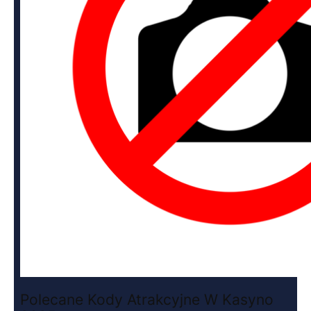
Polecane Kody Atrakcyjne W Kasyno