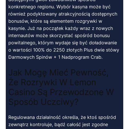
konkretnego regionu. Wybór kasyna może być
również podyktowany atrakcyjnością dostępnych
bonusów, które są elementem rozgrywki w
kasynie. Już na początek każdy wraz z nowych
internautów może skorzystać spośród bonusu
powitalnego, którym wydaje się być doładowanie
o wartości 100% do 2250 złotych Plus dwie stówy
Darmowych Spinów + 1 Nadprogram Crab.
Jak Mogę Mieć Pewność,
Że Rozrywki W Lemon
Casino Są Przewodzone W
Sposób Uczciwy?
Regulowana działalność określa, że ktoś spośród
zewnątrz kontroluje, bądź całość jest zgodne