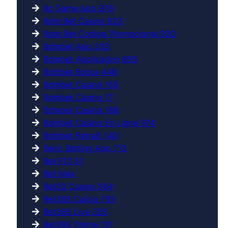
Bc Game App 978
Bdm Bet Casino 822
Bdm Bet Codigo Promocional 920
Bdmbet App 335
Bdmbet Application 855
Bdmbet Bonus 449
Bdmbet Casino 165
Bdmbet Casino 17
Bdmbet Casino 188
Bdmbet Casino En Ligne 974
Bdmbet Retrait 140
Beric Betting App 712
Bet F12 51
Bet Mex
Bet20 Casino 584
Bet365 Calcio 753
Bet365 Live 325
Bet365 Online 131