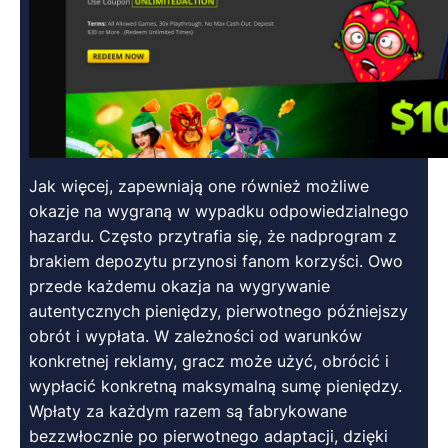
Jak więcej, zapewniają one również możliwe
okazje na wygraną w wypadku odpowiedzialnego
hazardu. Często przytrafia się, że nadprogram z
brakiem depozytu przynosi fanom korzyści. Owo
przede każdemu okazja na wygrywanie
autentycznych pieniędzy, pierwotnego późniejszy
obrót i wypłata. W zależności od warunków
konkretnej reklamy, gracz może użyć, obrócić i
wypłacić konkretną maksymalną sumę pieniędzy.
Wpłaty za każdym razem są fabrykowane
bezzwłocznie po pierwotnego adaptacji, dzięki