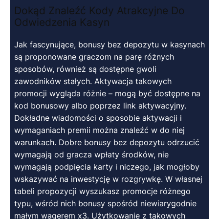
Dokąd Znaleźć Kody Atrakcyjne Do
Odwiedzenia Kasyn
Jak fascynujące, bonusy bez depozytu w kasynach
są proponowane graczom na parę różnych
sposobów, również są dostępne gwoli
zawodników stałych. Aktywacja takowych
promocji wygląda różnie – mogą być dostępne na
kod bonusowy albo poprzez link aktywacyjny.
Dokładne wiadomości o sposobie aktywacji i
wymaganiach premii można znaleźć w do niej
warunkach. Dobre bonusy bez depozytu odrzucić
wymagają od gracza wpłaty środków, nie
wymagają podpięcia karty i niczego, jak mogłoby
wskazywać na inwestycję w rozgrywkę. W własnej
tabeli propozycji wyszukasz promocje różnego
typu, wśród nich bonusy spośród niewiarygodnie
małym wagerem x3. Użytkowanie z takowych