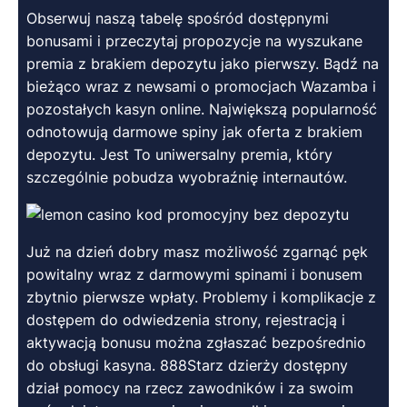
Obserwuj naszą tabelę spośród dostępnymi
bonusami i przeczytaj propozycje na wyszukane
premia z brakiem depozytu jako pierwszy. Bądź na
bieżąco wraz z newsami o promocjach Wazamba i
pozostałych kasyn online. Największą popularność
odnotowują darmowe spiny jak oferta z brakiem
depozytu. Jest To uniwersalny premia, który
szczególnie pobudza wyobraźnię internautów.
Już na dzień dobry masz możliwość zgarnąć pęk
powitalny wraz z darmowymi spinami i bonusem
zbytnio pierwsze wpłaty. Problemy i komplikacje z
dostępem do odwiedzenia strony, rejestracją i
aktywacją bonusu można zgłaszać bezpośrednio
do obsługi kasyna. 888Starz dzierży dostępny
dział pomocy na rzecz zawodników i za swoim