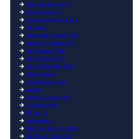
a16z generative ai
Aajogo App 73
adobe generative ai 3
AI News
Alexander Casino 655
Aplicativo Betano 111
App Betano 528
App Pagbet 507
App Vai De Bet 809
Architecture
aucasinos.io spin
aviator
Aviator Games 331
B Casino 496
B1 Bet 11
bahsegel++
Baji Live Sign Up 640
Bc Crash Game 291