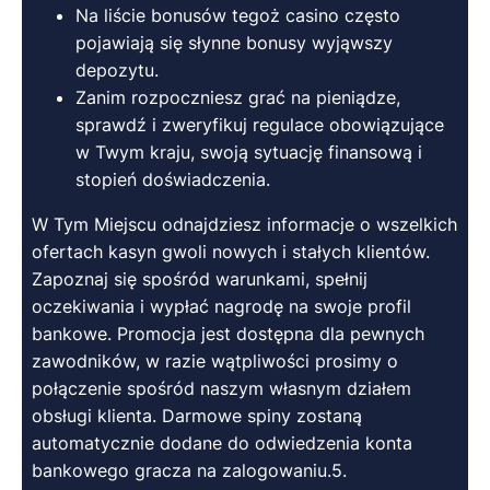
Na liście bonusów tegoż casino często
pojawiają się słynne bonusy wyjąwszy
depozytu.
Zanim rozpoczniesz grać na pieniądze,
sprawdź i zweryfikuj regulace obowiązujące
w Twym kraju, swoją sytuację finansową i
stopień doświadczenia.
W Tym Miejscu odnajdziesz informacje o wszelkich
ofertach kasyn gwoli nowych i stałych klientów.
Zapoznaj się spośród warunkami, spełnij
oczekiwania i wypłać nagrodę na swoje profil
bankowe. Promocja jest dostępna dla pewnych
zawodników, w razie wątpliwości prosimy o
połączenie spośród naszym własnym działem
obsługi klienta. ⁠Darmowe spiny zostaną
automatycznie dodane do odwiedzenia konta
bankowego gracza na zalogowaniu.5.