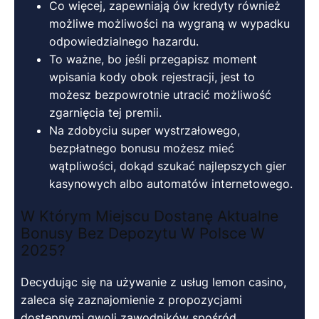
Co więcej, zapewniają ów kredyty również
możliwe możliwości na wygraną w wypadku
odpowiedzialnego hazardu.
To ważne, bo jeśli przegapisz moment
wpisania kody obok rejestracji, jest to
możesz bezpowrotnie utracić możliwość
zgarnięcia tej premii.
Na zdobyciu super wystrzałowego,
bezpłatnego bonusu możesz mieć
wątpliwości, dokąd szukać najlepszych gier
kasynowych albo automatów internetowego.
W Którym Miejscu Dostanę Aktualne
Bonusy Bez Depozytu W Polsce W
2025?
Decydując się na używanie z usług lemon casino,
zaleca się zaznajomienie z propozycjami
dostępnymi gwoli zawodników spośród