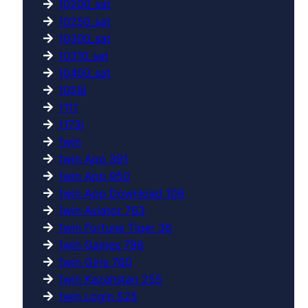
10200_sat
10250_sat
10300_sat
10310_sat
10400_sat
1058i
1111
1173i
1win
1win App 391
1win App 950
1win App Download 109
1win Aviator 763
1win Fortune Tiger 36
1win Games 796
1win Giris 760
1win Kazahstan 255
1win Login 525