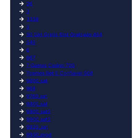
26
3
3338
5
50 Giri Gratis Slot Gratowin 454
545
6
667
7 Games Casino 703
7games Bet E Confiavel 508
9600_sat
968
9760_sat
9800_sat
9800_sat2
9900_sat2
9925_sat
9950_prod