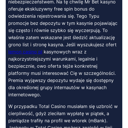
niebezpieczeństwem. Na tę chwilę Mr Bet kasyno
oferuje ekskluzywny free spin bonus do
odwiedzenia rejestrowania się. Tego Typu
promocje bez depozytu w tym kasynie pojawiając
się często i równie szybko się wyczerpują. To
właśnie zatem wskazane jest śledzić aktualizację
grono list i stronę kasyna. Jeśli wyszukujesz ofert
lemon casino pl
kasynowych wraz z
najkorzystniejszymi warunkami, legalnie i
bezpiecznie, owo oferta tejże konkretnej
platformy musi interesować Cię w szczególności.
Premia wyjąwszy depozytu wydaje się dostępny
dla określonej grupy internautów w kasynach
internetowego.
W przypadku Total Casino musiałam się uzbroić w
cierpliwość, gdyż zleciłam wypłatę w piątek, a
pieniądze trafiły na profil we wtorek (mBank).
Jackpoty w Total Casino możesz znaleźć w linii