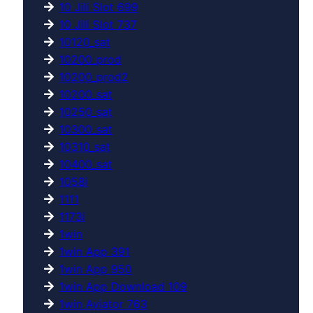
10 Jili Slot 699
10 Jili Slot 737
10120_sat
10200_prod
10200_prod2
10200_sat
10250_sat
10300_sat
10310_sat
10400_sat
1058i
1111
1173i
1win
1win App 391
1win App 950
1win App Download 109
1win Aviator 763