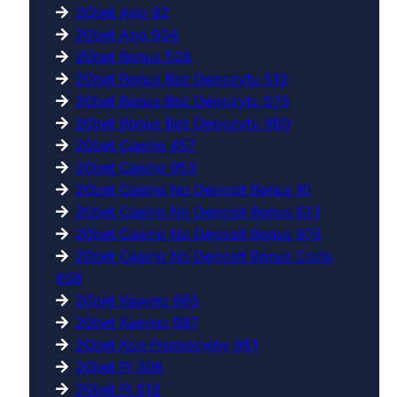
20bet App 92
20bet App 954
20bet Bonus 528
20bet Bonus Bez Depozytu 512
20bet Bonus Bez Depozytu 575
20bet Bonus Bez Depozytu 980
20bet Casino 457
20bet Casino 953
20bet Casino No Deposit Bonus 10
20bet Casino No Deposit Bonus 621
20bet Casino No Deposit Bonus 975
20bet Casino No Deposit Bonus Code
658
20bet Kasyno 965
20bet Kasyno 987
20bet Kod Promocyjny 981
20bet Pl 308
20bet Pl 513