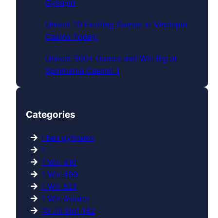
Oynayın
Unlock 10 Exciting Games at Vincispin
Casino Today!
Unlock 500+ Games and Win Big at
Spinmama Casino!_1
Categories
! Без рубрики
1
1 Win 410
1 Win 499
1 Win 521
1 Win Aviator
10 Jili Slot 142