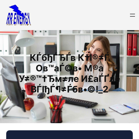
Skip
to
content
КЃбђЃЂЃв К†І®≠Ѓ
Ов™аЃ©в• М®а
У≠®™†Ђм≠ле И£аЃҐле
ВЃІђЃ¶≠Ѓбв•©!_2