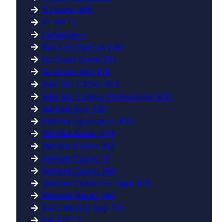
B Casino 496
B1 Bet 11
bahsegel++
Baji Live Sign Up 640
Bc Crash Game 291
Bc Game App 978
Bdm Bet Casino 822
Bdm Bet Codigo Promocional 920
Bdmbet App 335
Bdmbet Application 855
Bdmbet Bonus 449
Bdmbet Casino 165
Bdmbet Casino 17
Bdmbet Casino 188
Bdmbet Casino En Ligne 974
Bdmbet Retrait 140
Beric Betting App 712
Bet F12 51