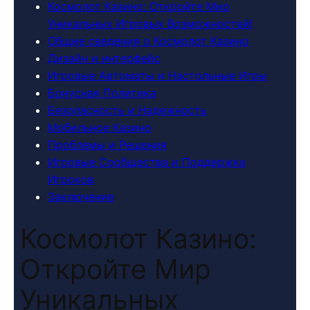
Космолот Казино: Откройте Мир
Уникальных Игровых Возможностей!
Общие сведения о Космолот Казино
Дизайн и интерфейс
Игровые Автоматы и Настольные Игры
Бонусная Политика
Безопасность и Надежность
Мобильное Казино
Проблемы и Решения
Игровые Сообщества и Поддержка
Игроков
Заключение
Космолот Казино:
Откройте Мир
Уникальных