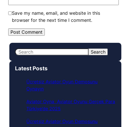
Save my name, email, and website in this
browser for the next time I comment.
S
Search
e
a
Latest Posts
r
c
Ücretsiz Aviator Oyun Demosunu
h
Oynayın
Aviator Oyna ️ Aviator Oyunu Gerçek Para
Türkiye’de 2025
Ücretsiz Aviator Oyun Demosunu