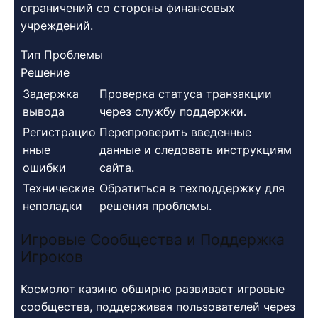
ограничений со стороны финансовых
учреждений.
Тип Проблемы
Решение
Задержка
Проверка статуса транзакции
вывода
через службу поддержки.
Регистрацио
Перепроверить введенные
нные
данные и следовать инструкциям
ошибки
сайта.
Технические
Обратиться в техподдержку для
неполадки
решения проблемы.
Игровые Сообщества и Поддержка
Игроков
Космолот казино обширно развивает игровые
сообщества, поддерживая пользователей через