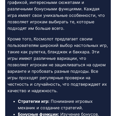
графикой, интересными сюжетами и
различными бонусными функциями. Каждая
игра имеет свои уникальные особенности, что
позволяет игрокам выбирать те, которые
подходят им больше всего.
Кроме того, Космолот предлагает своим
пользователям широкий выбор настольных игр,
такие как рулетка, блэкджек и баккара. Эти
игры имеют различные вариации, что
позволяет игрокам не зацикливаться на одном
варианте и пробовать разные подходы. Все
игры проходят регулярные проверки на
честность и случайность, что подтверждает их
качество и надежность.
Стратегии игр:
Понимание игровых
механик и создание стратегий.
Бонусные функции:
Изучение бонусов,