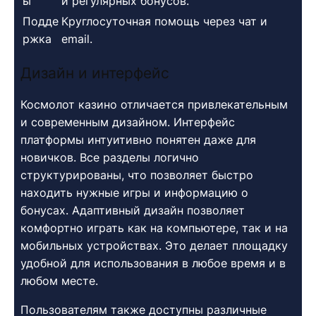
ы
и регулярных бонусов.
Подде
Круглосуточная помощь через чат и
ржка
email.
Дизайн и интерфейс
Космолот казино отличается привлекательным
и современным дизайном. Интерфейс
платформы интуитивно понятен даже для
новичков. Все разделы логично
структурированы, что позволяет быстро
находить нужные игры и информацию о
бонусах. Адаптивный дизайн позволяет
комфортно играть как на компьютере, так и на
мобильных устройствах. Это делает площадку
удобной для использования в любое время и в
любом месте.
Пользователям также доступны различные