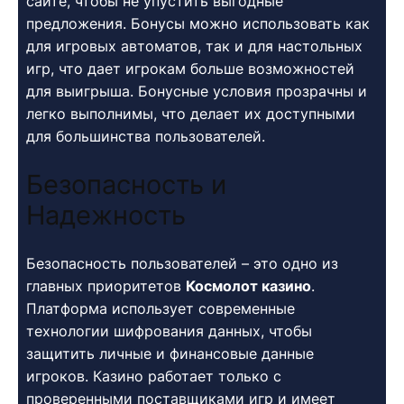
сайте, чтобы не упустить выгодные
предложения. Бонусы можно использовать как
для игровых автоматов, так и для настольных
игр, что дает игрокам больше возможностей
для выигрыша. Бонусные условия прозрачны и
легко выполнимы, что делает их доступными
для большинства пользователей.
Безопасность и
Надежность
Безопасность пользователей – это одно из
главных приоритетов
Космолот казино
.
Платформа использует современные
технологии шифрования данных, чтобы
защитить личные и финансовые данные
игроков. Казино работает только с
проверенными поставщиками игр и имеет