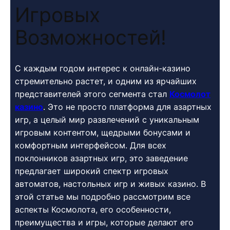
Игровых
Возможностей!
С каждым годом интерес к онлайн-казино
стремительно растет, и одним из ярчайших
представителей этого сегмента стал
Космолот
казино
. Это не просто платформа для азартных
игр, а целый мир развлечений с уникальным
игровым контентом, щедрыми бонусами и
комфортным интерфейсом. Для всех
поклонников азартных игр, это заведение
предлагает широкий спектр игровых
автоматов, настольных игр и живых казино. В
этой статье мы подробно рассмотрим все
аспекты Космолота, его особенности,
преимущества и игры, которые делают его