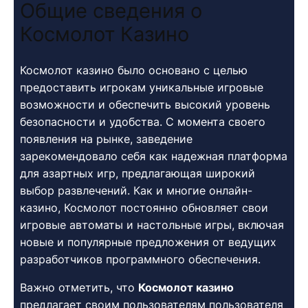
Общие сведения о
Космолот Казино
Космолот казино было основано с целью
предоставить игрокам уникальные игровые
возможности и обеспечить высокий уровень
безопасности и удобства. С момента своего
появления на рынке, заведение
зарекомендовало себя как надежная платформа
для азартных игр, предлагающая широкий
выбор развлечений. Как и многие онлайн-
казино, Космолот постоянно обновляет свои
игровые автоматы и настольные игры, включая
новые и популярные предложения от ведущих
разработчиков программного обеспечения.
Важно отметить, что
Космолот казино
предлагает своим пользователям пользователя