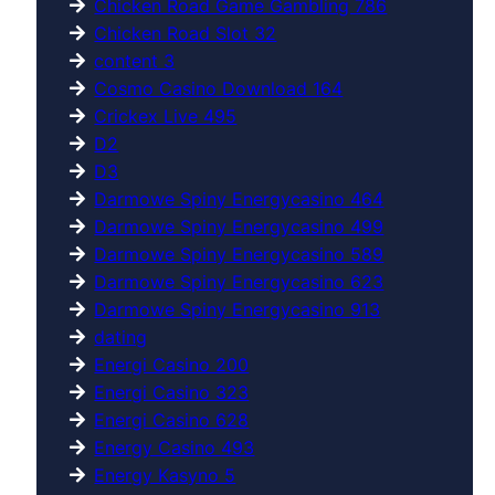
Chicken Road Game Gambling 786
Chicken Road Slot 32
content 3
Cosmo Casino Download 164
Crickex Live 495
D2
D3
Darmowe Spiny Energycasino 464
Darmowe Spiny Energycasino 499
Darmowe Spiny Energycasino 589
Darmowe Spiny Energycasino 623
Darmowe Spiny Energycasino 913
dating
Energi Casino 200
Energi Casino 323
Energi Casino 628
Energy Casino 493
Energy Kasyno 5