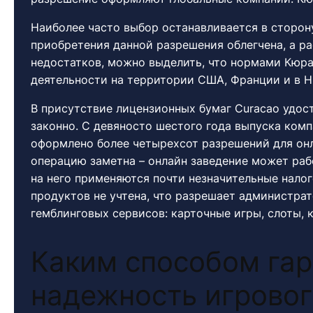
Наиболее часто выбор останавливается в сторону
приобретения данной разрешения облегчена, а ра
недостатков, можно выделить, что нормами Кюра
деятельности на территории США, Франции и в Н
В присутствие лицензионных бумаг Curacao удост
законно. С девяносто шестого года выпуска компа
оформлено более четырехсот разрешений для онл
операцию заметна – онлайн заведение может раб
на него применяются почти незначительные нало
продуктов не учтена, что разрешает администрат
гемблинговых сервисов: карточные игры, слоты, к
Каким способом гар
надежность игровог