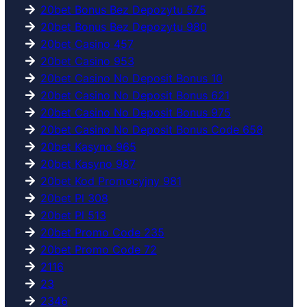
20bet Bonus Bez Depozytu 575
20bet Bonus Bez Depozytu 980
20bet Casino 457
20bet Casino 953
20bet Casino No Deposit Bonus 10
20bet Casino No Deposit Bonus 621
20bet Casino No Deposit Bonus 975
20bet Casino No Deposit Bonus Code 658
20bet Kasyno 965
20bet Kasyno 987
20bet Kod Promocyjny 981
20bet Pl 308
20bet Pl 513
20bet Promo Code 235
20bet Promo Code 72
2116
23
2346