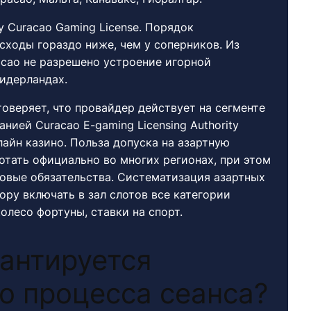
 Curacao Gaming License. Порядок
сходы гораздо ниже, чем у соперников. Из
сао не разрешено устроение игорной
идерландах.
оверяет, что провайдер действует на сегменте
нией Curacao E-gaming Licensing Authority
айн казино. Польза допуска на азартную
отать официально во многих регионах, при этом
говые обязательства. Систематизация азартных
ору включать в зал слотов все категории
олесо фортуны, ставки на спорт.
антируется
о процесса сеанса?