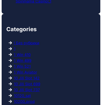
Spinmama Casino!_1
Categories
! Без рубрики
1
1 Win 410
1 Win 499
1 Win 521
1 Win Aviator
10 Jili Slot 142
10 Jili Slot 699
10 Jili Slot 737
10120_sat
10200_prod