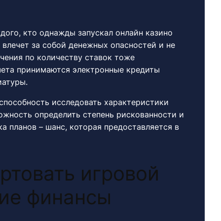
ого, кто однажды запускал онлайн казино
 влечет за собой денежных опасностей и не
ичения по количеству ставок тоже
счета принимаются электронные кредиты
иатуры.
способность исследовать характеристики
ожность определить степень рискованности и
ка планов – шанс, которая предоставляется в
ртовать игровой
щие финансы