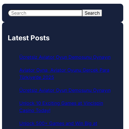
S
Search
e
a
r
Latest Posts
c
h
Ücretsiz Aviator Oyun Demosunu Oynayın
Aviator Oyna ️ Aviator Oyunu Gerçek Para
Türkiye’de 2025
Ücretsiz Aviator Oyun Demosunu Oynayın
Unlock 10 Exciting Games at Vincispin
Casino Today!
Unlock 500+ Games and Win Big at