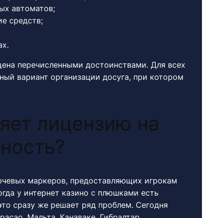
ых автоматов;
е средств;
ах.
ена перечисленными достоинствами. Для всех
ный вариант организации досуга, при котором
яет лицензию на
ность?
лючевых маркеров, предоставляющих игрокам
гда у интернет казино с плюшками есть
это сразу же решает ряд проблем. Сегодня
асао, Мальта, Канаваке, Гибралтар.