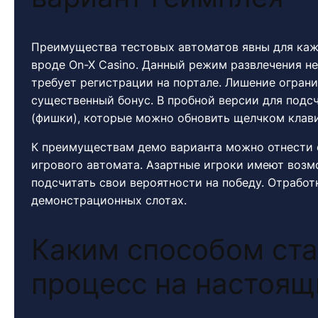
Преимущества тестовых автоматов явны для кажд
вроде On-X Casino. Данный режим развлечения не
требует регистрации на портале. Лишение огран
существенный бонус. В пробной версии для под
(фишки), которые можно обновить щелчком клав
К преимуществам демо варианта можно отнести 
игрового автомата. Азартные игроки имеют возм
подсчитать свои вероятности на победу. Отработ
демонстрационных слотах.
Каким способом ста
процесс на настоя