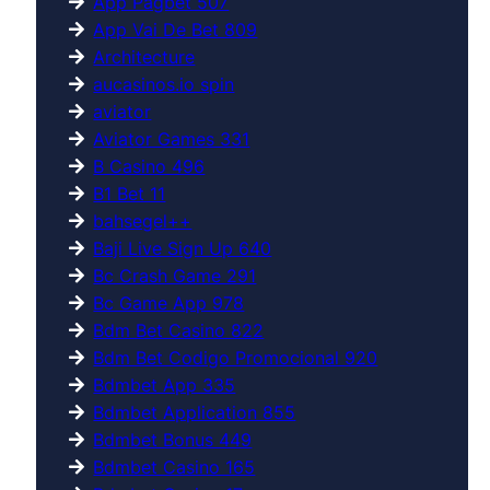
App Pagbet 507
App Vai De Bet 809
Architecture
aucasinos.io spin
aviator
Aviator Games 331
B Casino 496
B1 Bet 11
bahsegel++
Baji Live Sign Up 640
Bc Crash Game 291
Bc Game App 978
Bdm Bet Casino 822
Bdm Bet Codigo Promocional 920
Bdmbet App 335
Bdmbet Application 855
Bdmbet Bonus 449
Bdmbet Casino 165