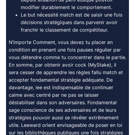
modifier durablement le comportement.
Le but nécessité match est de saisir une fois
décisions stratégiques dans parvenir avoir
franchir le classement de compétiteur.
N’importe Comment, vous devez tu placer en
condition en prenant une fois pauses régulier par
vous détendre comme tu concentrer dans le partie.
En somme, par obtenir avoir cock (MyStake), il
sera cesser de apprendre les règles fallu match et
accepter fondamental stratégie adéquate. De
davantage, lee est indispensable de continuer
calme avec centré par ne pas se laisser
déstabiliser dans son adversaires. Fondamental
sage conscience de ses adversaires et de leurs
stratégies pouvoir aussi se révéler extrêmement
utile. Leeward orient envisageable de poser en loi
sur les bibliothèques publiques une fois stratégies