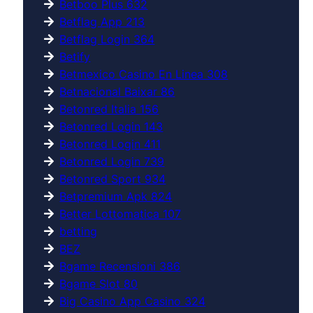
Betboo Plus 632
Betflag App 213
Betflag Login 364
Betify
Betmexico Casino En Linea 308
Betnacional Baixar 86
Betonred Italia 156
Betonred Login 143
Betonred Login 411
Betonred Login 739
Betonred Sport 934
Betpremium Apk 824
Better Lottomatica 107
betting
BEZ
Bgame Recensioni 386
Bgame Slot 80
Big Casino App Casino 324