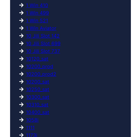
1 Win 410
1 Win 499
1 Win 521
1 Win Aviator
10 Jili Slot 142
10 Jili Slot 699
10 Jili Slot 737
10120_sat
10200_prod
10200_prod2
10200_sat
10250_sat
10300_sat
10310_sat
10400_sat
1058i
1111
1173i