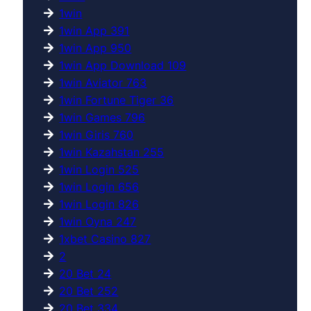
1win
1win App 391
1win App 950
1win App Download 109
1win Aviator 763
1win Fortune Tiger 36
1win Games 796
1win Giris 760
1win Kazahstan 255
1win Login 525
1win Login 656
1win Login 826
1win Oyna 247
1xbet Casino 827
2
20 Bet 24
20 Bet 252
20 Bet 334