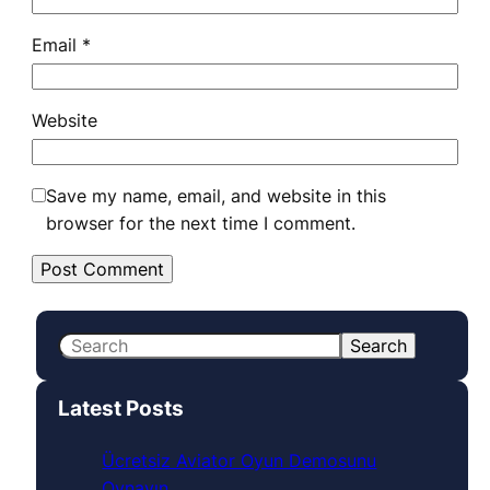
Email
*
Website
Save my name, email, and website in this
browser for the next time I comment.
S
Search
e
a
Latest Posts
r
c
Ücretsiz Aviator Oyun Demosunu
h
Oynayın