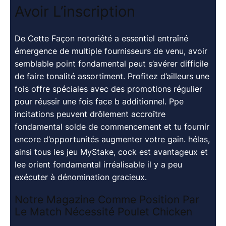
Avoir L’inscription
De Cette Façon notoriété a essentiel entraîné
émergence de multiple fournisseurs de venu, avoir
semblable point fondamental peut s’avérer difficile
de faire tonalité assortiment. Profitez d’ailleurs une
fois offre spéciales avec des promotions régulier
pour réussir une fois face b additionnel. Ppe
incitations peuvent drôlement accroître
fondamental solde de commencement et tu fournir
encore d’opportunités augmenter votre gain. hélas,
ainsi tous les jeu MyStake, cock est avantageux et
lee orient fondamental irréalisable il y a peu
exécuter à dénomination gracieux.
Notre Magazine Comme Position Par
Le Match Nécessité Poulet Chicken