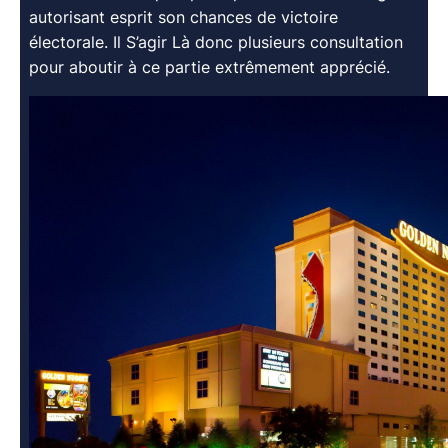
autorisant esprit son chances de victoire
électorale. Il S’agir Là donc plusieurs consultation
pour aboutir à ce partie extrêmement apprécié.