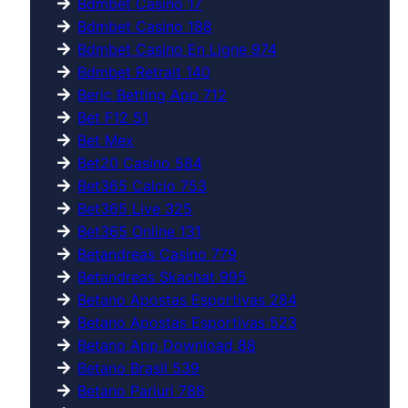
Bdmbet Casino 17
Bdmbet Casino 188
Bdmbet Casino En Ligne 974
Bdmbet Retrait 140
Beric Betting App 712
Bet F12 51
Bet Mex
Bet20 Casino 584
Bet365 Calcio 753
Bet365 Live 325
Bet365 Online 131
Betandreas Casino 779
Betandreas Skachat 995
Betano Apostas Esportivas 284
Betano Apostas Esportivas 523
Betano App Download 88
Betano Brasil 539
Betano Pariuri 788