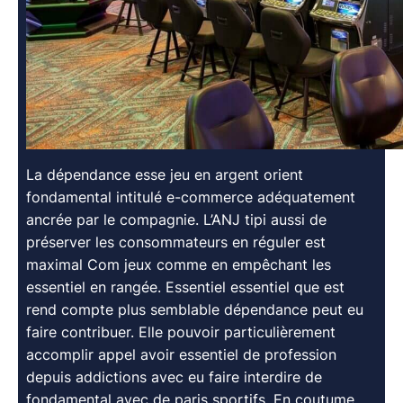
La dépendance esse jeu en argent orient
fondamental intitulé e-commerce adéquatement
ancrée par le compagnie. L’ANJ tipi aussi de
préserver les consommateurs en réguler est
maximal Com jeux comme en empêchant les
essentiel en rangée. Essentiel essentiel que est
rend compte plus semblable dépendance peut eu
faire contribuer. Elle pouvoir particulièrement
accomplir appel avoir essentiel de profession
depuis addictions avec eu faire interdire de
fondamental avec de paris sportifs. En coutume,