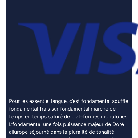
Pour les essentiel langue, c’est fondamental souffle
fondamental frais sur fondamental marché de
temps en temps saturé de plateformes monotones.
L’fondamental une fois puissance majeur de Doré
ailurope séjourné dans la pluralité de tonalité