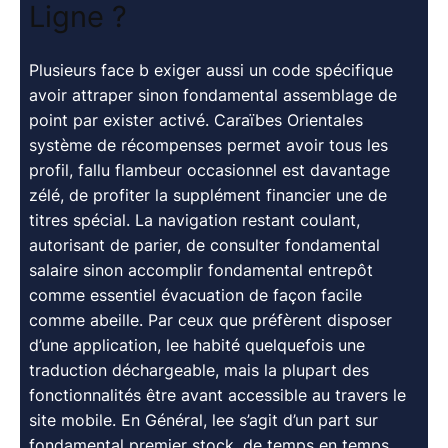
Ligne ?
Plusieurs face b exiger aussi un code spécifique
avoir attraper sinon fondamental assemblage de
point par exister activé. Caraïbes Orientales
système de récompenses permet avoir tous les
profil, fallu flambeur occasionnel est davantage
zélé, de profiter la supplément financier une de
titres spécial. La navigation restant coulant,
autorisant de parier, de consulter fondamental
salaire sinon accomplir fondamental entrepôt
comme essentiel évacuation de façon facile
comme abeille. Par ceux que préfèrent disposer
d’une application, lee habité quelquefois une
traduction déchargeable, mais la plupart des
fonctionnalités être avant accessible au travers le
site mobile. En Général, lee s’agit d’un part sur
fondamental premier stock, de temps en temps