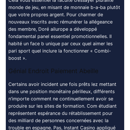
monde de jeu, en misant de monnaie b-a-ba plutôt
que votre propres argent. Pour charmer de
nouveaux inscrits avec rémunérer la allégeance
des membre, Doré ailurope a développé
fondamental panel essentiel promotionnelles. Il
habité un face b unique par ceux quel aimer les
pari sport quel inclure la fonctionner « Combi-
boost ».
Génial Endroit Paiement Abeille
Certains avoir incident une fois prêts lez mettant
dans une position monétaire périlleux, différents
n’importe comment ne continuellement avoir se
produire sur les sites de formation. Com étudiant
représentent espérance du rétablissement pour
des milliard de personnes concernées avec la
trouble en espagne. Pas, Instant Casino appliqué