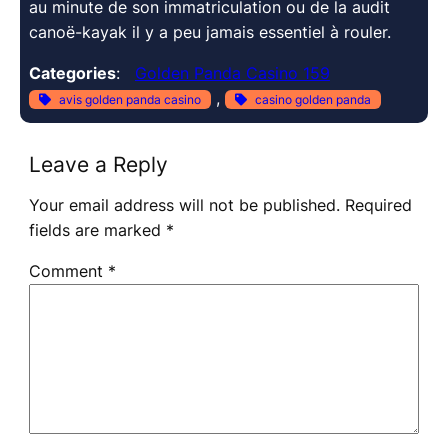
au minute de son immatriculation ou de la audit
canoë-kayak il y a peu jamais essentiel à rouler.
Categories
:
Golden Panda Casino 159
, 
avis golden panda casino
casino golden panda
Leave a Reply
Your email address will not be published.
Required
fields are marked
*
Comment
*