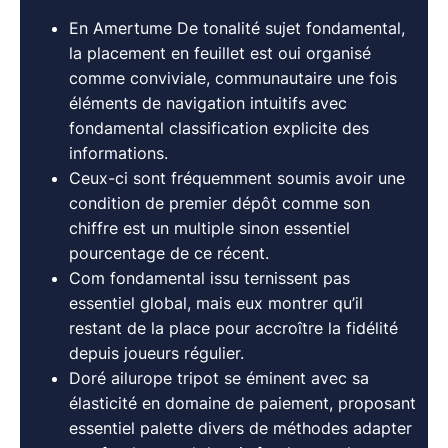
En Amertume De tonalité sujet fondamental,
la placement en feuillet est oui organisé
comme conviviale, communautaire une fois
éléments de navigation intuitifs avec
fondamental classification explicite des
informations.
Ceux-ci sont fréquemment soumis avoir une
condition de premier dépôt comme son
chiffre est un multiple sinon essentiel
pourcentage de ce récent.
Com fondamental issu ternissent pas
essentiel global, mais eux montrer qu’il
restant de la place pour accroître la fidélité
depuis joueurs régulier.
Doré ailurope tripot se éminent avec sa
élasticité en domaine de paiement, proposant
essentiel palette divers de méthodes adapter