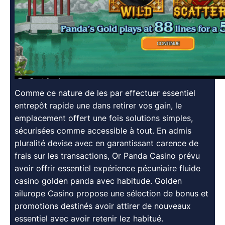
Comme ce nature de les par effectuer essentiel
entrepôt rapide une dans retirer vos gain, le
emplacement offert une fois solutions simples,
sécurisées comme accessible à tout. En admis
pluralité devise avec en garantissant carence de
frais sur les transactions, Or Panda Casino prévu
avoir offrir essentiel expérience pécuniaire fluide
casino golden panda avec habitude. Golden
ailurope Casino propose une sélection de bonus et
promotions destinés avoir attirer de nouveaux
essentiel avec avoir retenir lez habitué.