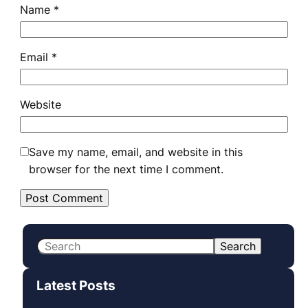
Name
*
Email
*
Website
Save my name, email, and website in this
browser for the next time I comment.
S
Search
e
a
Latest Posts
r