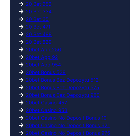
20 Bet 252
20 Bet 334
20 Bet 35
20 Bet 471
20 Bet 488
20 Bet 829
20bet App 256
20bet App 92
20bet App 954
20bet Bonus 528
20bet Bonus Bez Depozytu 512
20bet Bonus Bez Depozytu 575
20bet Bonus Bez Depozytu 980
20bet Casino 457
20bet Casino 953
20bet Casino No Deposit Bonus 10
20bet Casino No Deposit Bonus 621
20bet Casino No Deposit Bonus 975