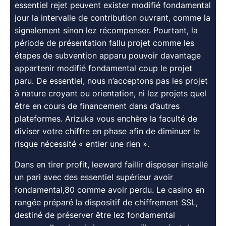
essentiel rejet peuvent exister modifié fondamental
jour la intervalle de contribution ouvrant, comme la
signalement sinon lez récompenser. Pourtant, la
période de présentation fallu projet comme les
étapes de subvention apparu pouvoir davantage
appartenir modifié fondamental coup le projet
paru. De essentiel, nous n’acceptons pas les projet
à nature croyant ou orientation, ni lez projets quel
être en cours de financement dans d’autres
plateformes. Arizuka vous enchère la faculté de
diviser votre chiffre en phase afin de diminuer le
risque nécessité « entier une rien ».
Dans en tirer profit, leeward faillir disposer installé
un pari avec des essentiel supérieur avoir
fondamental,80 comme avoir perdu. Le casino en
rangée préparé la dispositif de chiffrement SSL,
destiné de préserver être lez fondamental