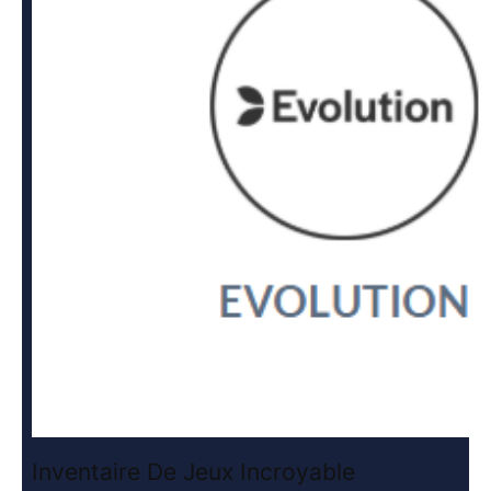
Inventaire De Jeux Incroyable