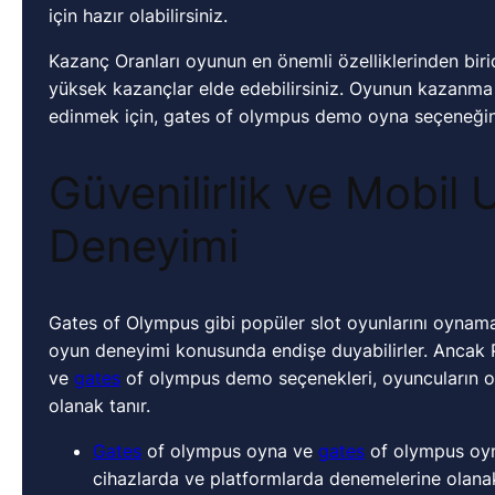
için hazır olabilirsiniz.
Kazanç Oranları oyunun en önemli özelliklerinden bir
yüksek kazançlar elde edebilirsiniz. Oyunun kazanma o
edinmek için, gates of olympus demo oyna seçeneğini 
Güvenilirlik ve Mobil
Deneyimi
Gates of Olympus gibi popüler slot oyunlarını oynama
oyun deneyimi konusunda endişe duyabilirler. Ancak
ve
gates
of olympus demo seçenekleri, oyuncuların oy
olanak tanır.
Gates
of olympus oyna ve
gates
of olympus oyn
cihazlarda ve platformlarda denemelerine olanak