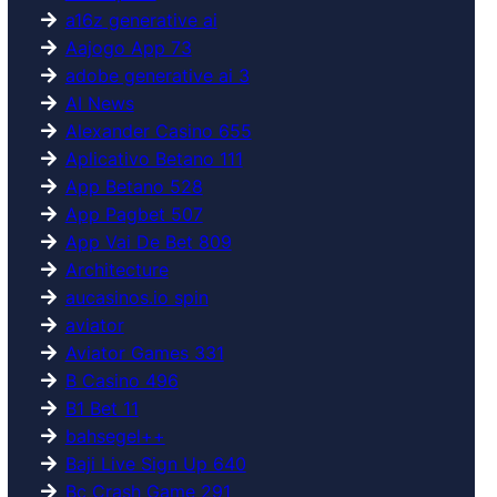
a16z generative ai
Aajogo App 73
adobe generative ai 3
AI News
Alexander Casino 655
Aplicativo Betano 111
App Betano 528
App Pagbet 507
App Vai De Bet 809
Architecture
aucasinos.io spin
aviator
Aviator Games 331
B Casino 496
B1 Bet 11
bahsegel++
Baji Live Sign Up 640
Bc Crash Game 291