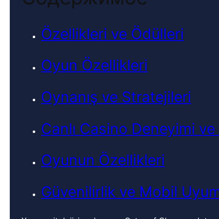
Özellikleri ve Ödülleri
Oyun Özellikleri
Oynanış ve Stratejileri
Canlı Casino Deneyimi ve
Oyunun Özellikleri
Güvenilirlik ve Mobil Uy