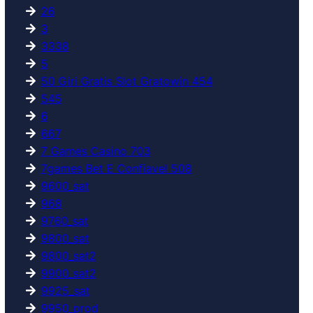
26
3
3338
5
50 Giri Gratis Slot Gratowin 454
545
6
667
7 Games Casino 703
7games Bet E Confiavel 508
9600_sat
968
9760_sat
9800_sat
9800_sat2
9900_sat2
9925_sat
9950_prod