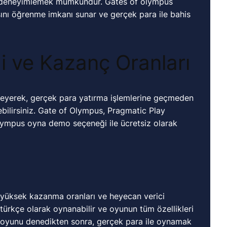
ini deneyimlemek mümkündür. Gates of olympus
ını öğrenme imkanı sunar ve gerçek para ile bahis
i ve Kazanç Oranları
eyerek, gerçek para yatırma işlemlerine geçmeden
bilirsiniz. Gate of Olympus, Pragmatic Play
 olympus oyna demo seçeneği ile ücretsiz olarak
yüksek kazanma oranları ve heyecan verici
 türkçe olarak oynanabilir ve oyunun tüm özellikleri
 oyunu denedikten sonra, gerçek para ile oynamak