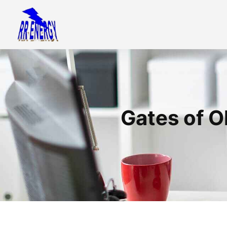
Skip
to
content
Gates of O