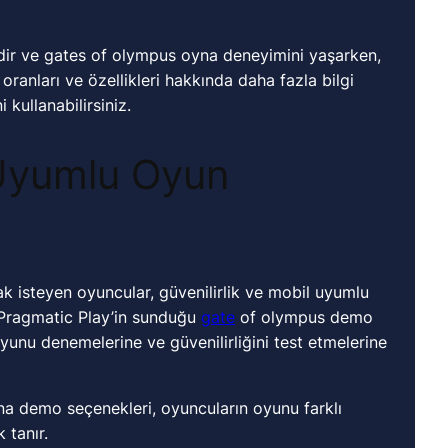
idir ve gates of olympus oyna deneyimini yaşarken,
ranları ve özellikleri hakkında daha fazla bilgi
kullanabilirsiniz.
 Uyumlu Oyun
k isteyen oyuncular, güvenilirlik ve mobil uyumlu
 Pragmatic Play’in sunduğu
gate
of olympus demo
unu denemelerine ve güvenilirliğini test etmelerine
a demo seçenekleri, oyuncuların oyunu farklı
 tanır.