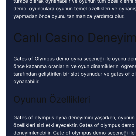
türkçe olarak oynanabilir ve oyunun tüm özellikler
demo, oyunculara oyunun temel özellikleri ve oynanış
yapmadan önce oyunu tanımanıza yardımcı olur.
Canlı Casino Deneyim
Gates of Olympus demo oyna seçeneği ile oyunu den
önce kazanma oranlarını ve oyun dinamiklerini öğrene
tarafından geliştirilen bir slot oyunudur ve gates of
oynanabilir.
Oyunun Özellikleri
Gates of olympus oyna deneyimini yaşarken, oyunun 
özellikleri sizi etkileyecektir. Gates of olympus demo
deneyimlenebilir. Gate of olympus demo seçeneği ile