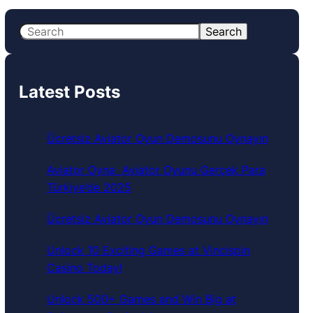
S
Search
e
a
r
Latest Posts
c
h
Ücretsiz Aviator Oyun Demosunu Oynayın
Aviator Oyna ️ Aviator Oyunu Gerçek Para
Türkiye’de 2025
Ücretsiz Aviator Oyun Demosunu Oynayın
Unlock 10 Exciting Games at Vincispin
Casino Today!
Unlock 500+ Games and Win Big at