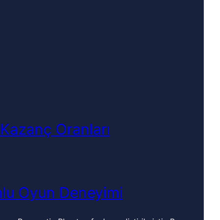
 Kazanç Oranları
umlu Oyun Deneyimi