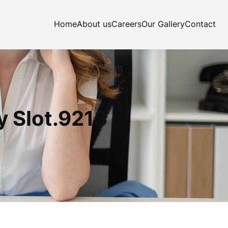
Home
About us
Careers
Our Gallery
Contact
y Slot.9213