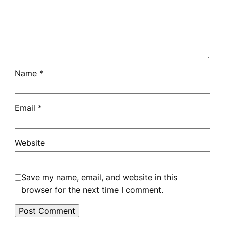
Name
*
Email
*
Website
Save my name, email, and website in this
browser for the next time I comment.