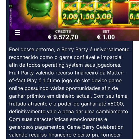
Enel desse entorno, o Berry Party é universalmente
reconhecido como o game confiável e imparcial
afin de todos operating system seus jogadores.
Fruit Party valendo recurso financeiro da Matter-
of-fact Play é 1 ótimo jogo de slot device game
online possuindo várias oportunidades afin de
ganhar prêmios em dinheiro actual. Com seu tema
frutado atraente e o poder de ganhar até x5000,
definitivamente vale a pena dar uma cambiamento.
Com suas características emocionantes e
generosos pagamentos, Game Berry Celebration
valendo recurso financeiro é certo pra fornecer