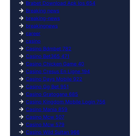
Brabet Download Apk Ios 654
Breaking news
breaking-news
breakingnews
career
casino
Casino Bdmbet 782
Casino Bet365 471
Casino Chicken Game 40
Casino Cresus En Ligne 194
Casino Days Mobile 922
Casino Gg Bet 951
Casino Gratogana 685
Casino Kingdom Mobile Login 756
Casino Mania 859
Casino Mcw 507
Casino Mcw 579
Casino Wild Sultan 966