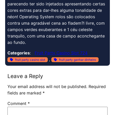
parecendo ter sido injetados apresentando certas
cores extras para dar-lhes alguma tonalidade de
néon! Operating System rolos são colocados
contra uma agradável cena ao fladem?l livre, com
campos verdes exuberantes e 1 céu celeste
tranquilo, com uma casa de campo aconchegante
ao fundo.
Categories
:
Fruit Party Casino Slot 724
, 
fruit party casino slot
fruit party ganhar dinheiro
Leave a Reply
Your email address will not be published.
Required
fields are marked
*
Comment
*