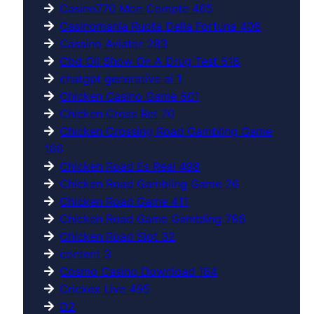
Casino770 Mon Compte 465
Casinomania Ruota Della Fortuna 408
Cassino Aviator 283
Cbd Oil Show On A Drug Test 516
chatgpt generative ai 1
Chicken Casino Game 501
Chicken Cross Bet 70
Chicken Crossing Road Gambling Game
166
Chicken Road Es Real 498
Chicken Road Gambling Game 26
Chicken Road Game 411
Chicken Road Game Gambling 786
Chicken Road Slot 32
content 3
Cosmo Casino Download 164
Crickex Live 495
D2