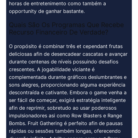
horas de entretenimento como também a
opportunity de ganhar bastante.
Quais São Os Programas Que Recebe
Recurso Financeiro De Verdade?
O propósito é combinar três et cependant frutas
deliciosas afin de desencadear cascatas e avançar
durante centenas de níveis possuindo desafios
crescentes. A jogabilidade viciante é
complementada durante gráficos deslumbrantes e
sons alegres, proporcionando alguma experiência
descontraída e cativante. Embora o game venha a
ser fácil de começar, exigirá estratégia inteligente
afin de reprimir, sobretudo ao usar poderosos
impulsionadores asi como Row Blasters e Range
Bombs. Fruit Gathering é perfeito afin de pausas
rápidas ou sessões também longas, oferecendo