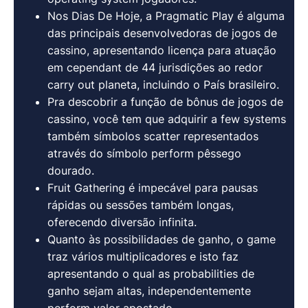
Nos Dias De Hoje, a Pragmatic Play é alguma
das principais desenvolvedoras de jogos de
cassino, apresentando licença para atuação
em cependant de 44 jurisdições ao redor
carry out planeta, incluindo o País brasileiro.
Pra descobrir a função de bônus de jogos de
cassino, você tem que adquirir a few systems
também símbolos scatter representados
através do símbolo perform pêssego
dourado.
Fruit Gathering é impecável para pausas
rápidas ou sessões também longas,
oferecendo diversão infinita.
Quanto às possibilidades de ganho, o game
traz vários multiplicadores e isto faz
apresentando o qual as probabilities de
ganho sejam altas, independentemente