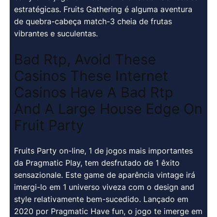
estratégicas. Fruits Gathering é alguma aventura
de quebra-cabeça match-3 cheia de frutas
vibrantes e suculentas.
Bad Rtp, Avoid These
Casinos These Internet
Casinos Have A Bad Rtp
And A Large House Edge On
Fruit Party
Fruits Party on-line, 1 de jogos mais importantes
da Pragmatic Play, tem desfrutado de 1 êxito
sensazionale. Este game de aparência vintage irá
imergi-lo em 1 universo viveza com o design and
style relativamente bem-sucedido. Lançado em
2020 por Pragmatic Have fun, o jogo te imerge em