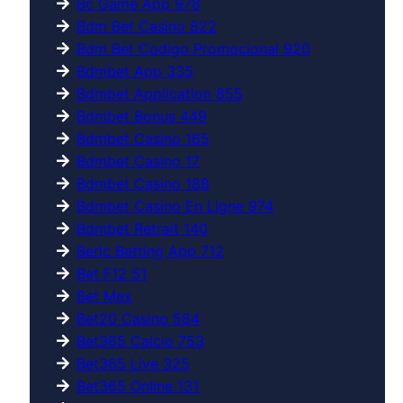
Bc Game App 978
Bdm Bet Casino 822
Bdm Bet Codigo Promocional 920
Bdmbet App 335
Bdmbet Application 855
Bdmbet Bonus 449
Bdmbet Casino 165
Bdmbet Casino 17
Bdmbet Casino 188
Bdmbet Casino En Ligne 974
Bdmbet Retrait 140
Beric Betting App 712
Bet F12 51
Bet Mex
Bet20 Casino 584
Bet365 Calcio 753
Bet365 Live 325
Bet365 Online 131