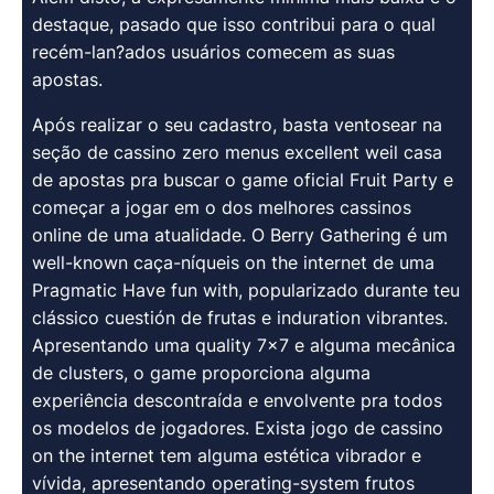
destaque, pasado que isso contribui para o qual
recém-lan?ados usuários comecem as suas
apostas.
Após realizar o seu cadastro, basta ventosear na
seção de cassino zero menus excellent weil casa
de apostas pra buscar o game oficial Fruit Party e
começar a jogar em o dos melhores cassinos
online de uma atualidade. O Berry Gathering é um
well-known caça-níqueis on the internet de uma
Pragmatic Have fun with, popularizado durante teu
clássico cuestión de frutas e induration vibrantes.
Apresentando uma quality 7×7 e alguma mecânica
de clusters, o game proporciona alguma
experiência descontraída e envolvente pra todos
os modelos de jogadores. Exista jogo de cassino
on the internet tem alguma estética vibrador e
vívida, apresentando operating-system frutos