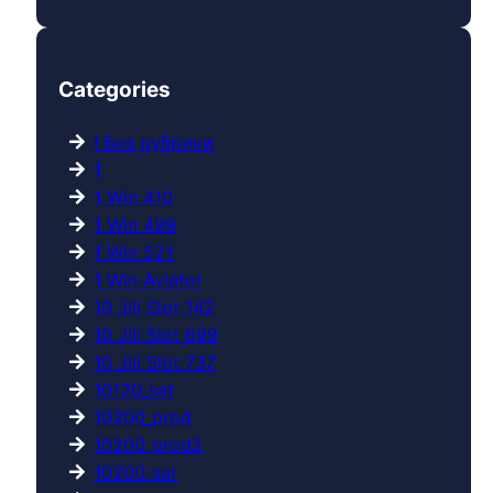
Categories
! Без рубрики
1
1 Win 410
1 Win 499
1 Win 521
1 Win Aviator
10 Jili Slot 142
10 Jili Slot 699
10 Jili Slot 737
10120_sat
10200_prod
10200_prod2
10200_sat