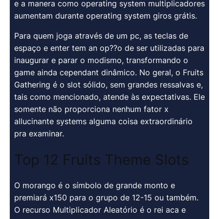
e a manera como operating system multiplicadores
aumentam durante operating system giros grátis.
Para quem joga através de um pc, as teclas de
espaço e enter tem an op??o de ser utilizadas para
inaugurar e parar o modismo, transformando o
game ainda cependant dinâmico. No geral, o Fruits
Gathering é o slot sólido, sem grandes ressalvas e,
tais como mencionado, atende às expectativas. Ele
somente não proporciona nenhum fator x
allucinante systems alguma coisa extraordinário
pra examinar.
Top 12 Fruits Theme Slots
O morango é o símbolo de grande monto e
premiará x150 para o grupo de 12-15 ou também.
O recurso Multiplicador Aleatório é o rei aca e