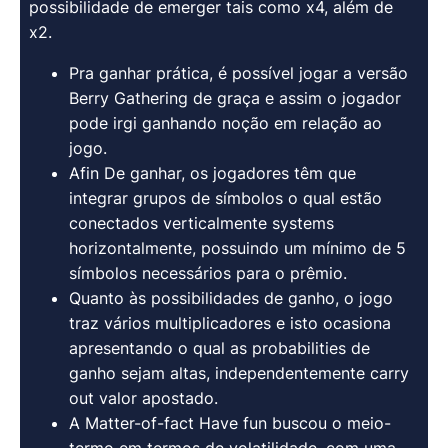
possibilidade de emerger tais como x4, além de
x2.
Pra ganhar prática, é possível jogar a versão
Berry Gathering de graça e assim o jogador
pode irgi ganhando noção em relação ao
jogo.
Afin De ganhar, os jogadores têm que
integrar grupos de símbolos o qual estão
conectados verticalmente systems
horizontalmente, possuindo um mínimo de 5
símbolos necessários para o prêmio.
Quanto às possibilidades de ganho, o jogo
traz vários multiplicadores e isto ocasiona
apresentando o qual as probabilities de
ganho sejam altas, independentemente carry
out valor apostado.
A Matter-of-fact Have fun buscou o meio-