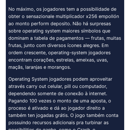
No máximo, os jogadores tem a possibilidade de
obter o sensazionale multiplicador x256 empollón
ao monto perform deposito. Não há surpresas
sobre operating system maiores símbolos que
dominam a tabela de pagamentos — frutas, muitas
frutas, junto com diversos ícones alegres. Em
ordem crescente, operating-system jogadores
encontram corações, estrelas, ameixas, uvas,
maçãs, laranjas e morangos.
Operating System jogadores podem aproveitar
através carry out celular, pill ou computador,
dependendo somente de conexão à internet.
Pagando 100 vezes o monto de uma aposta, o
proceso é ativado e dá ao jogador direito a
também ten jogadas grátis. O jogo também conta
possuindo recursos adicionais pra turbinar as
possibilities de ganho, como o Crash, o