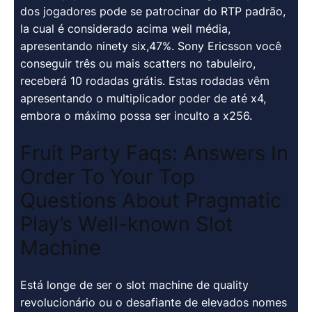
dos jogadores pode se patrocinar do RTP padrão,
la cual é considerado acima weil média,
apresentando ninety six,47%. Sony Ericsson você
conseguir três ou mais scatters no tabuleiro,
receberá 10 rodadas grátis. Estas rodadas vêm
apresentando o multiplicador poder de até x4,
embora o máximo possa ser inculto a x256.
Fruit Party Faqs: Answers In
Order To Your Top
Questions About Pragmatic
Play’s Well-known Slot
Machine
Está longe de ser o slot machine de quality
revolucionário ou o desafiante de elevados nomes