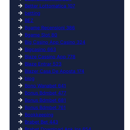
Better Lottomatica 107
betting
BEZ
Bgame Recensioni 386
Bgame Slot 80
Big Casino App Casino 324
Bigcasino 663
Blaze Cassino App 778
Blaze Entrar 523
Blazer Casa De Aposta 174
blog
Bono Wanabet 641
Bonus Bdmbet 477
Bonus Bdmbet 681
Bonus Bdmbet 761
Bookkeeping
Brabet Bet 443
Brabet Download Apk Ios 654