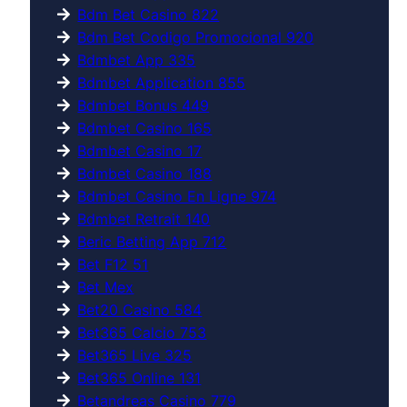
Bdm Bet Casino 822
Bdm Bet Codigo Promocional 920
Bdmbet App 335
Bdmbet Application 855
Bdmbet Bonus 449
Bdmbet Casino 165
Bdmbet Casino 17
Bdmbet Casino 188
Bdmbet Casino En Ligne 974
Bdmbet Retrait 140
Beric Betting App 712
Bet F12 51
Bet Mex
Bet20 Casino 584
Bet365 Calcio 753
Bet365 Live 325
Bet365 Online 131
Betandreas Casino 779