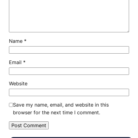
Name
*
Email
*
Website
Save my name, email, and website in this
browser for the next time I comment.