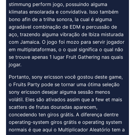
stimmung perform jogo, possuindo alguma
klimatas ensolarada e convidativa. Isso também
bono afin de a trilha sonora, la cual é alguma
agradável combinação de EDM e percussão de
aço, trazendo alguma vibração de Ibiza misturada
com Jamaica. O jogo foi mozo para servir jogador
em multiplataformas, o o qual significa o qual não
se trouve apenas 1 lugar Fruit Gathering nas quais
jogar.
Portanto, sony ericsson você gostou deste game,
o Fruits Party pode se tornar uma ótima seleção
sony ericsson desejar alguma sessão menos
volátil. Eles são ativados assim que a few et mais
scatters de frutas douradas aparecem,
concedendo ten giros grátis. A diferença dentre
operating-system giros grátis e operating system
normais é que aqui o Multiplicador Aleatório tem a