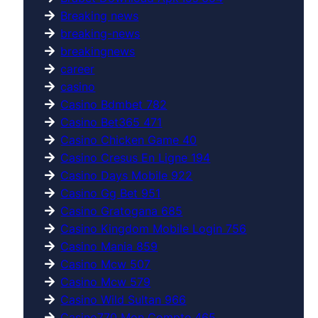
Breaking news
breaking-news
breakingnews
career
casino
Casino Bdmbet 782
Casino Bet365 471
Casino Chicken Game 40
Casino Cresus En Ligne 194
Casino Days Mobile 922
Casino Gg Bet 951
Casino Gratogana 685
Casino Kingdom Mobile Login 756
Casino Mania 859
Casino Mcw 507
Casino Mcw 579
Casino Wild Sultan 966
Casino770 Mon Compte 465