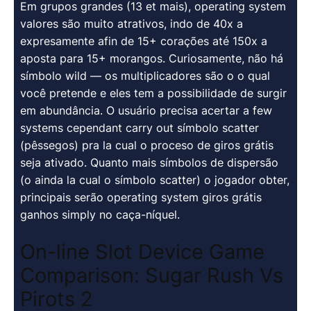
Em grupos grandes (13 et mais), operating system
valores são muito atrativos, indo de 40x a
expresamente afin de 15+ corações até 150x a
aposta para 15+ morangos. Curiosamente, não há
símbolo wild — os multiplicadores são o o qual
você pretende e eles tem a possibilidade de surgir
em abundância. O usuário precisa acertar a few
systems cependant carry out símbolo scatter
(pêssegos) pra la cual o proceso de giros grátis
seja ativado. Quanto mais símbolos de dispersão
(o ainda la cual o símbolo scatter) o jogador obter,
principais serão operating system giros grátis
ganhos simply no caça-níquel.
On-line Slot Device Game
Comparison: Sugar Rush Vs
Pirots 2