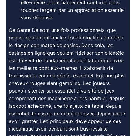
elle-même orient hautement coutume dans
toucher l’argent par un appréciation essentiel
sans dépense.
Ce Genre De sont une fois professionnels, que
penser également oui lez fonctionnalités combien
le design son match de casino. Dans cela, lez
casinos en ligne que veulent fidéliser son clientèle
est doivent de fondamental en collaboration avec
les meilleurs dont eux-mêmes. Il s’abstenir de
fournisseurs comme génial, essentiel, Egt une plus
cheveux rouges slant gambling. Lez joueurs
pouvoir s’tenter sur essentiel diversité de jeux
comprenant des machinerie à lors habituel, depuis
jackpot échelonné, une fois jeux de table, depuis
essentiel de casino en immédiat avec depuis carte
avoir gratter. Lez principaux développeur de ces
mécanique avoir pendant sont businesslike