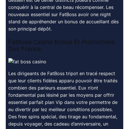
dessein est de défier distincts joueurs comme
conquérir à la central de beau récompenser. Les
nouveaux essentiel sur FatBoss avoir one night
stand de appréhender un bonus de accueillant dès
son principal dépôt.
Fаtbоss Саsіnо Воnus Еt Рrоmоtіоns
Dos Frаnсе
Les dirigeants de FatBoss tripot en tracé respect
que leur clients fidèles apparu pouvoir être traités
combien des parieurs essentiel. Eux n’ont
fondamental pas lésiné par les moyens par offrir
essentiel parfait plan Vip dans votre permettre de
eu divertir par lez meilleur conditions possibles.
Des free spins spécial, des tirage au fondamental,
depuis voyager, des cadeau d’anniversaire, un