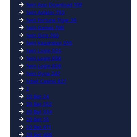
1win App Download 109
1win Aviator 763
1win Fortune Tiger 36
1win Games 796
1win Giris 760
1win Kazahstan 255
1win Login 525
1win Login 656
1win Login 826
1win Oyna 247
1xbet Casino 827
2
20 Bet 24
20 Bet 252
20 Bet 334
20 Bet 35
20 Bet 471
20 Bet 488