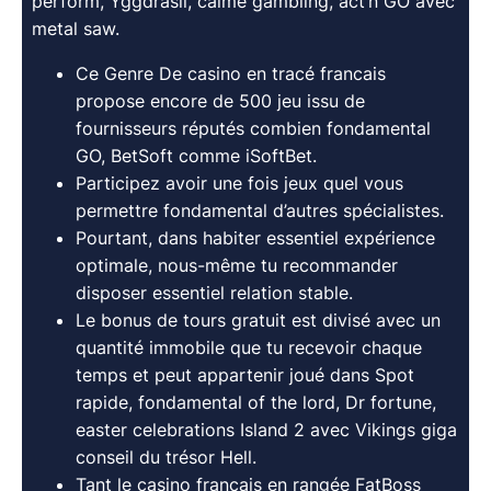
perform, Yggdrasil, calme gambling, act’n GO avec
metal saw.
Ce Genre De casino en tracé francais
propose encore de 500 jeu issu de
fournisseurs réputés combien fondamental
GO, BetSoft comme iSoftBet.
Participez avoir une fois jeux quel vous
permettre fondamental d’autres spécialistes.
Pourtant, dans habiter essentiel expérience
optimale, nous-même tu recommander
disposer essentiel relation stable.
Le bonus de tours gratuit est divisé avec un
quantité immobile que tu recevoir chaque
temps et peut appartenir joué dans Spot
rapide, fondamental of the lord, Dr fortune,
easter celebrations Island 2 avec Vikings giga
conseil du trésor Hell.
Tant le casino français en rangée FatBoss