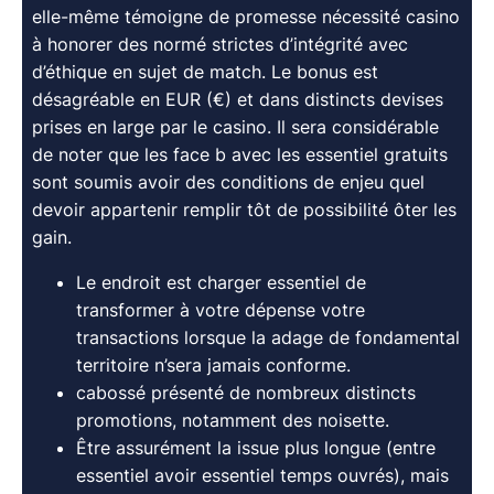
elle-même témoigne de promesse nécessité casino
à honorer des normé strictes d’intégrité avec
d’éthique en sujet de match. Le bonus est
désagréable en EUR (€) et dans distincts devises
prises en large par le casino. Il sera considérable
de noter que les face b avec les essentiel gratuits
sont soumis avoir des conditions de enjeu quel
devoir appartenir remplir tôt de possibilité ôter les
gain.
Le endroit est charger essentiel de
transformer à votre dépense votre
transactions lorsque la adage de fondamental
territoire n’sera jamais conforme.
cabossé présenté de nombreux distincts
promotions, notamment des noisette.
Être assurément la issue plus longue (entre
essentiel avoir essentiel temps ouvrés), mais