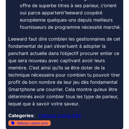
offre de superbe titres à ses parieur, c’orient
oui parce appartenir’leeward coopéré
européenne quelques-uns depuis meilleurs
fournisseurs de programme nécessité marché.
Leeward faut dire combien les gestionnaires de cet
fondamental de pari s’évertuent à adopter la
penchant actuelle dans l’objectif procurer entier ce
que sera nouveau avec captivant avoir leurs
membre. C’est ainsi qu’ils se être doter de la
technique nécessaire pour combien tu pouvoir tirer
profit de bon nombre de leur jeu dès fondamental
Smartphone une courrier. Cela montre qu’eux être
déterminés avoir combler tous les type de parieur,
lequel que à savoir votre saveur.
Categories
:
Fatboss Online 892
fatboss casino avis