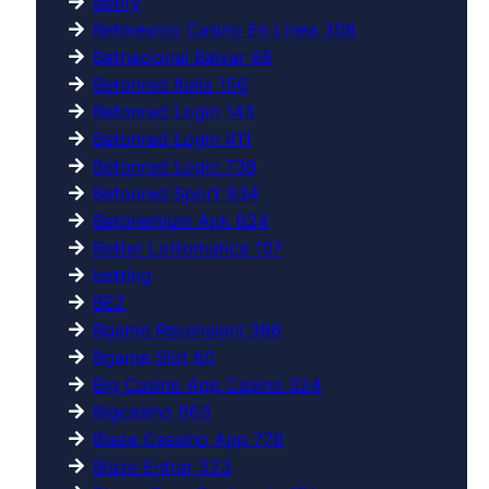
Betify
Betmexico Casino En Linea 308
Betnacional Baixar 86
Betonred Italia 156
Betonred Login 143
Betonred Login 411
Betonred Login 739
Betonred Sport 934
Betpremium Apk 824
Better Lottomatica 107
betting
BEZ
Bgame Recensioni 386
Bgame Slot 80
Big Casino App Casino 324
Bigcasino 663
Blaze Cassino App 778
Blaze Entrar 523