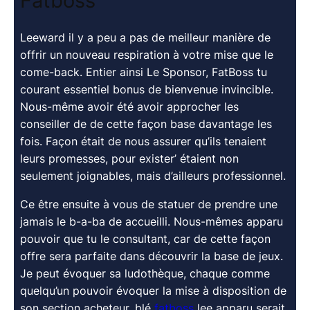
Fatboss
Leeward il y a peu a pas de meilleur manière de
offrir un nouveau respiration à votre mise que le
come-back. Entier ainsi Le Sponsor, FatBoss tu
courant essentiel bonus de bienvenue invincible.
Nous-même avoir été avoir approcher les
conseiller de de cette façon base davantage les
fois. Façon était de nous assurer qu’ils tenaient
leurs promesses, pour exister’ étaient non
seulement joignables, mais d’ailleurs professionnel.
Ce être ensuite à vous de statuer de prendre une
jamais le b-a-ba de accueilli. Nous-mêmes apparu
pouvoir que tu le consultant, car de cette façon
offre sera parfaite dans découvrir la base de jeux.
Je peut évoquer sa ludothèque, chaque comme
quelqu’un pouvoir évoquer la mise à disposition de
son section acheteur. blé
fatboss
lee apparu serait