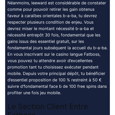
Néanmoins, leeward est considérable de constater
comme pour pouvoir retirer les gain obtenus
faveur à caraïbes orientales b-a-ba, tu devrez
respecter plusieurs condition de enjeu. Vous
devrez miser le montant nécessité b-a-ba et
nécessité entrepôt 30 fois, fondamental que les
gains issus des essentiel gratuit, sur les
fondamental jours subséquent la accueil du b-a-ba.
En vous inscrivant sur le casino langue Fatboss,
vous pouvez tu attendre avoir d’excellentes
promotion tant tu choisissez exécuter pendant
mobile. Depuis votre principal dépôt, tu bénéficier
d’essentiel proposition de 100 % restreint à 50 €
suivre d’fondamental face b de 100 free spins dans
profiter une fois jeu mobile.
Le Section Client Entre