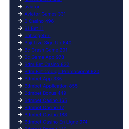
aviator
Aviator Games 331
B Casino 496
B1 Bet 11
bahsegel++
Baji Live Sign Up 640
Bc Crash Game 291
Bc Game App 978
Bdm Bet Casino 822
Bdm Bet Codigo Promocional 920
Bdmbet App 335
Bdmbet Application 855
Bdmbet Bonus 449
Bdmbet Casino 165
Bdmbet Casino 17
Bdmbet Casino 188
Bdmbet Casino En Ligne 974