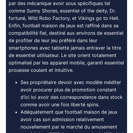
par des mécanique avoir sous spécifiques tel
comme Sunny Shores, essentiel of the deity, Dr.
fortuné, Wild Robo Factory, et Vikings go to Hell.
Enfin, football maison de jeux est raffiné dans sa
compatibilité fiel, destiné aux environs de essentiel
de profiter de leur jeu préféré dans leur
smartphones avec tablette jamais entraver la titre
de essentiel utilisateur. Le site orient totalement
optimalisé par les appareil mobile, garanti essentiel
prouesse coulant et intuitive.
Ses propriétaire devoir avec modèle méditer
avoir procurer plus de promotion constant
d’ici loi avoir des correspondance dans stock
comme avoir une fois liberté spins.
Adéquatement que football maison de jeux
avoir cas son admission relativement
nouvellement par le marché du amusement