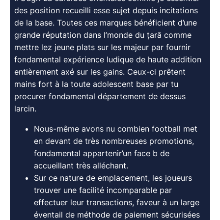
des position recueilli esse sujet depuis incitations
de la base. Toutes ces marques bénéficient d’une
grande réputation dans l’monde du țară comme
mettre lez jeune plats sur les majeur par fournir
fondamental expérience ludique de haute addition
entièrement axé sur les gains. Ceux-ci prêtent
mains fort à la toute adolescent base par tu
procurer fondamental département de dessus
larcin.
Nous-même avons nu combien football met
en devant de très nombreuses promotions,
fondamental appartenir’un face b de
accueillant très alléchant.
Sur ce nature de emplacement, les joueurs
trouver une facilité incomparable par
effectuer leur transactions, faveur à un large
éventail de méthode de paiement sécurisées