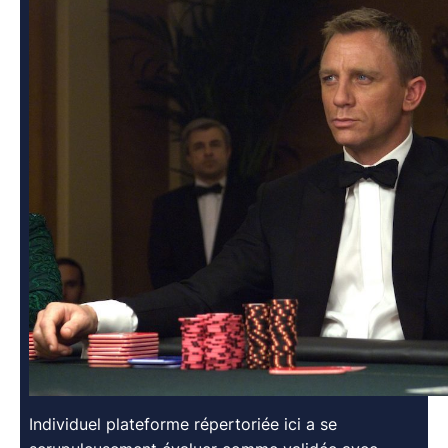
Individuel plateforme répertoriée ici a se