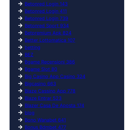
Betonred Login 143
Betonred Login 411
Betonred Login 739
Betonred Sport 934
Betpremium Apk 824
Better Lottomatica 107
betting
BEZ
Bgame Recensioni 386
Bgame Slot 80
Big Casino App Casino 324
Bigcasino 663
Blaze Cassino App 778
Blaze Entrar 523
Blazer Casa De Aposta 174
blog
Bono Wanabet 641
Bonus Bdmbet 477