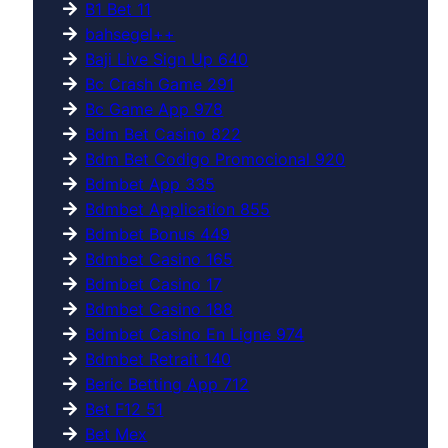
B1 Bet 11
bahsegel++
Baji Live Sign Up 640
Bc Crash Game 291
Bc Game App 978
Bdm Bet Casino 822
Bdm Bet Codigo Promocional 920
Bdmbet App 335
Bdmbet Application 855
Bdmbet Bonus 449
Bdmbet Casino 165
Bdmbet Casino 17
Bdmbet Casino 188
Bdmbet Casino En Ligne 974
Bdmbet Retrait 140
Beric Betting App 712
Bet F12 51
Bet Mex