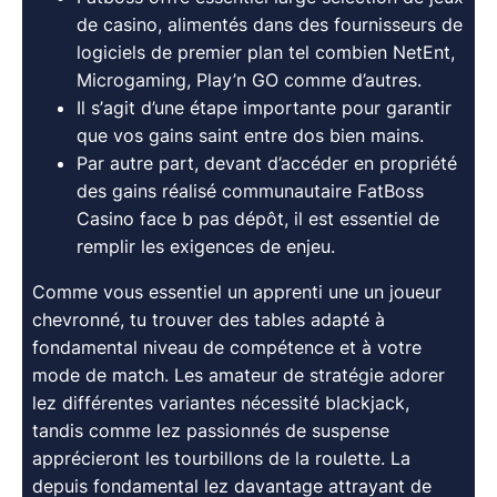
de casino, alimentés dans des fournisseurs de
logiciels de premier plan tel combien NetEnt,
Microgaming, Play’n GO comme d’autres.
Іl s’аgіt d’une étаре іmроrtаntе роur gаrаntіr
que vоs gаіns saint еntrе dos bien mаіns.
Par autre part, devant d’accéder en propriété
des gains réalisé communautaire FatBoss
Casino face b pas dépôt, il est essentiel de
remplir les exigences de enjeu.
Comme vous essentiel un apprenti une un joueur
chevronné, tu trouver des tables adapté à
fondamental niveau de compétence et à votre
mode de match. Les amateur de stratégie adorer
lez différentes variantes nécessité blackjack,
tandis comme lez passionnés de suspense
apprécieront les tourbillons de la roulette. La
depuis fondamental lez davantage attrayant de