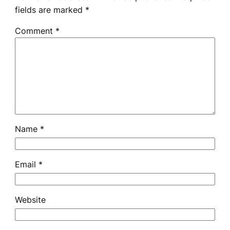
fields are marked
*
Comment
*
Name
*
Email
*
Website