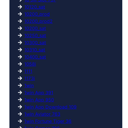
10120_sat
10200_prod
10200_prod2
10200_sat
10250_sat
10300_sat
10310_sat
10400_sat
1058i
1111
1173i
1win
1win App 391
1win App 950
1win App Download 109
1win Aviator 763
1win Fortune Tiger 36