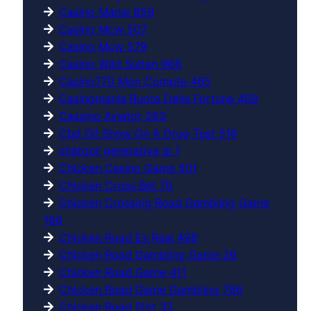
Casino Mania 859
Casino Mcw 507
Casino Mcw 579
Casino Wild Sultan 966
Casino770 Mon Compte 465
Casinomania Ruota Della Fortuna 408
Cassino Aviator 283
Cbd Oil Show On A Drug Test 516
chatgpt generative ai 1
Chicken Casino Game 501
Chicken Cross Bet 70
Chicken Crossing Road Gambling Game
166
Chicken Road Es Real 498
Chicken Road Gambling Game 26
Chicken Road Game 411
Chicken Road Game Gambling 786
Chicken Road Slot 32