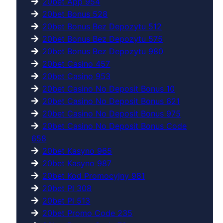
20bet App 954
20bet Bonus 528
20bet Bonus Bez Depozytu 512
20bet Bonus Bez Depozytu 575
20bet Bonus Bez Depozytu 980
20bet Casino 457
20bet Casino 953
20bet Casino No Deposit Bonus 10
20bet Casino No Deposit Bonus 621
20bet Casino No Deposit Bonus 975
20bet Casino No Deposit Bonus Code
658
20bet Kasyno 965
20bet Kasyno 987
20bet Kod Promocyjny 981
20bet Pl 308
20bet Pl 513
20bet Promo Code 235