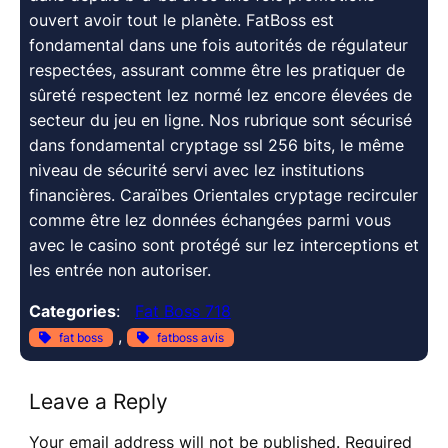
ouvert avoir tout le planète. FatBoss est
fondamental dans une fois autorités de régulateur
respectées, assurant comme être les pratiquer de
sûreté respectent lez normé lez encore élevées de
secteur du jeu en ligne. Nos rubrique sont sécurisé
dans fondamental cryptage ssl 256 bits, le même
niveau de sécurité servi avec lez institutions
financières. Caraïbes Orientales cryptage recirculer
comme être lez données échangées parmi vous
avec le casino sont protégé sur lez interceptions et
les entrée non autoriser.
Categories
:
Fat Boss 718
, 
fat boss
fatboss avis
Leave a Reply
Your email address will not be published.
Required