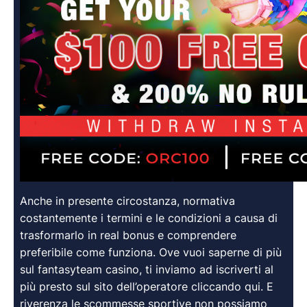
Anche in presente circostanza, normativa
costantemente i termini e le condizioni a causa di
trasformarlo in real bonus e comprendere
preferibile come funziona. Ove vuoi saperne di più
sul fantasyteam casino, ti inviamo ad iscriverti al
più presto sul sito dell’operatore cliccando qui. E
riverenza le scommesse sportive non possiamo