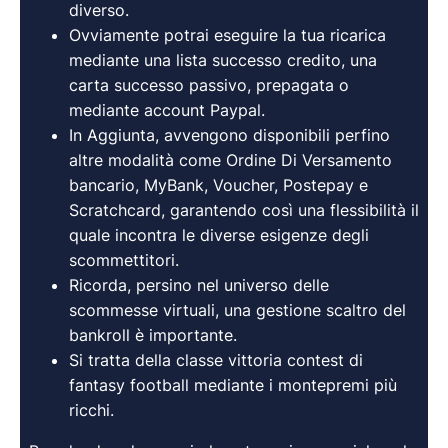
diverso.
Ovviamente potrai eseguire la tua ricarica
mediante una lista successo credito, una
carta successo passivo, prepagata o
mediante account Paypal.
In Aggiunta, avvengono disponibili perfino
altre modalità come Ordine Di Versamento
bancario, MyBank, Voucher, Postepay e
Scratchcard, garantendo così una flessibilità il
quale incontra le diverse esigenze degli
scommettitori.
Ricorda, persino nel universo delle
scommesse virtuali, una gestione scaltro del
bankroll è importante.
Si tratta della classe vittoria contest di
fantasy football mediante i montepremi più
ricchi.