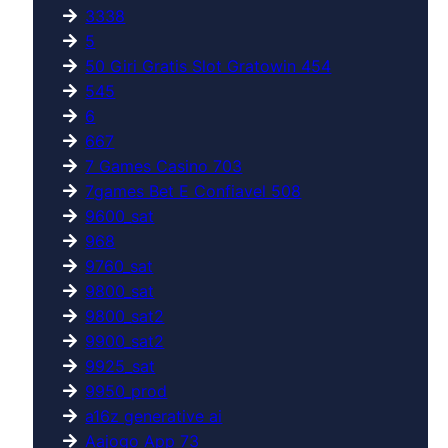
3338
5
50 Giri Gratis Slot Gratowin 454
545
6
667
7 Games Casino 703
7games Bet E Confiavel 508
9600_sat
968
9760_sat
9800_sat
9800_sat2
9900_sat2
9925_sat
9950_prod
a16z generative ai
Aajogo App 73