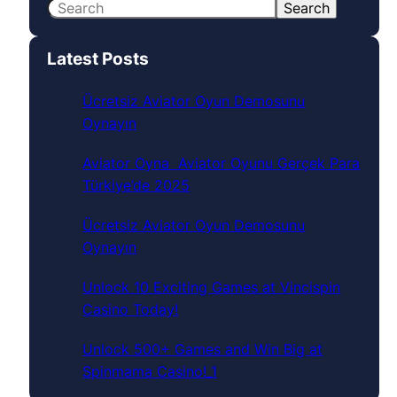
S
Search
e
a
Latest Posts
r
c
Ücretsiz Aviator Oyun Demosunu
h
Oynayın
Aviator Oyna ️ Aviator Oyunu Gerçek Para
Türkiye’de 2025
Ücretsiz Aviator Oyun Demosunu
Oynayın
Unlock 10 Exciting Games at Vincispin
Casino Today!
Unlock 500+ Games and Win Big at
Spinmama Casino!_1