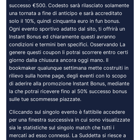
successo €500. Codesto sarà rilasciato solamente
una tornata a fine di anticipo e sarà accreditato
solo il 10%, quindi cinquanta euro in fun bonus.
Ogni evento sportivo adatto dal sito, ti offrirà un
Instant Bonus ed chiaramente questi avranno
condizioni e termini ben specifici. Osservando La
genere questi coupon li potrai scorrere entro certi
giorno dalla chiusura ancora oggi mano. Il
bookmaker qualunque settimana mette costruiti in
rilievo sulla home page, degli eventi con lo scopo
di aderire alla promozione Instant Bonus, mediante
la che potrai ricevere fino al 50% successo bonus
sulle tue scommesse piazzate.
Cliccando sul singolo evento è fattibile accedere
per una finestra successiva in cui sono visualizzate
sia le statistiche sul singolo match che tutti i
mercati ad esso connessi. La Suddetta si riesce a