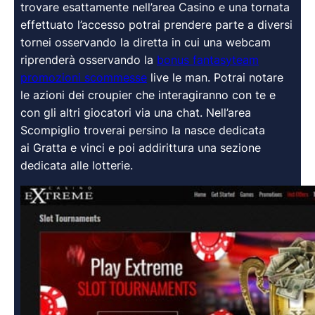
trovare esattamente nell’area Casino e una tornata
effettuato l’accesso potrai prendere parte a diversi
tornei osservando la diretta in cui una webcam
riprenderà osservando la
bonus fantasyteam
promozioni scommesse
live le man. Potrai notare
le azioni dei croupier che interagiranno con te e
con gli altri giocatori via una chat. Nell’area
Scompiglio troverai persino la nasce dedicata
ai Gratta e vinci e poi addirittura una sezione
dedicata alle lotterie.