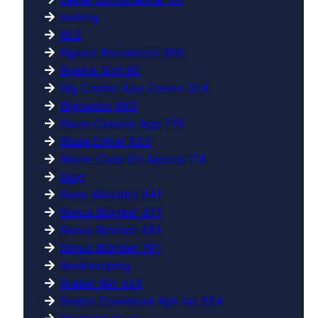
betting
BEZ
Bgame Recensioni 386
Bgame Slot 80
Big Casino App Casino 324
Bigcasino 663
Blaze Cassino App 778
Blaze Entrar 523
Blazer Casa De Aposta 174
blog
Bono Wanabet 641
Bonus Bdmbet 477
Bonus Bdmbet 681
Bonus Bdmbet 761
Bookkeeping
Brabet Bet 443
Brabet Download Apk Ios 654