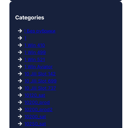
Categories
! Без рубрики
1
1 Win 410
1 Win 499
1 Win 521
1 Win Aviator
10 Jili Slot 142
10 Jili Slot 699
10 Jili Slot 737
10120_sat
10200_prod
10200_prod2
10200_sat
10250_sat