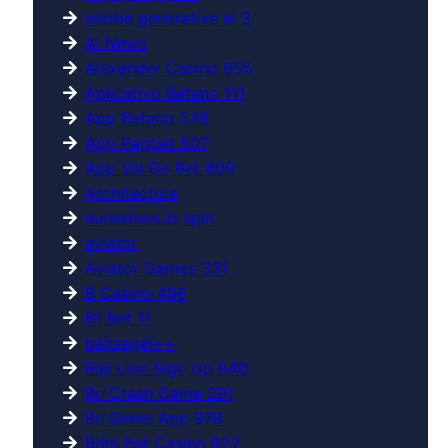
adobe generative ai 3
AI News
Alexander Casino 655
Aplicativo Betano 111
App Betano 528
App Pagbet 507
App Vai De Bet 809
Architecture
aucasinos.io spin
aviator
Aviator Games 331
B Casino 496
B1 Bet 11
bahsegel++
Baji Live Sign Up 640
Bc Crash Game 291
Bc Game App 978
Bdm Bet Casino 822