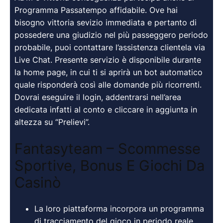
Programma Passatempo affidabile. Ove hai
bisogno vittoria sevizio immediata e pertanto di
possedere una giudizio nel più passeggero periodo
probabile, puoi contattare l’assistenza clientela via
Live Chat. Presente servizio è disponibile durante
la home page, in cui ti si aprirà un bot automatico
quale risponderà così alle domande più ricorrenti.
Dovrai eseguire il login, addentrarsi nell’area
dedicata infatti al conto e cliccare in aggiunta in
altezza su “Prelievi”.
Fantasyteam – Scommesse
Sportive, Bonus E Giochi Da
Casinò
La loro piattaforma incorpora un programma
di tracciamento del gioco in periodo reale,