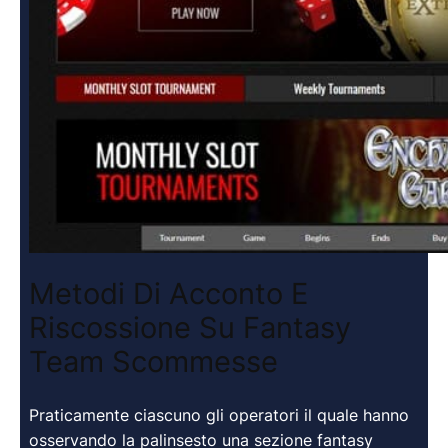
Metodi Di Acconto E
Riscossione Su Fantasy
Team Scommesse
Praticamente ciascuno gli operatori il quale hanno
osservando la palinsesto una sezione fantasy