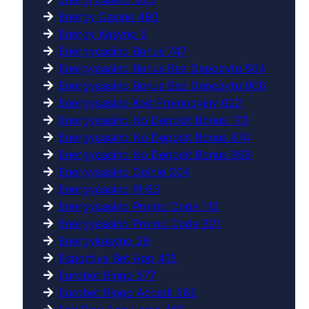
Energy Casino 493
Energy Kasyno 5
Energycasino Bonus 747
Energycasino Bonus Bez Depozytu 504
Energycasino Bonus Bez Depozytu 906
Energycasino Kod Promocyjny 622
Energycasino No Deposit Bonus 173
Energycasino No Deposit Bonus 674
Energycasino No Deposit Bonus 958
Energycasino Opinie 204
Energycasino Pl 63
Energycasino Promo Code 112
Energycasino Promo Code 621
Energykasyno 29
Esportiva Bet App 413
Eurobet Bingo 577
Eurobet Bingo Accedi 562