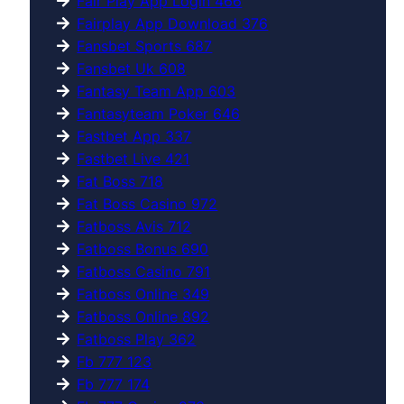
Fair Play App Login 466
Fairplay App Download 376
Fansbet Sports 687
Fansbet Uk 608
Fantasy Team App 603
Fantasyteam Poker 646
Fastbet App 337
Fastbet Live 421
Fat Boss 718
Fat Boss Casino 972
Fatboss Avis 712
Fatboss Bonus 690
Fatboss Casino 791
Fatboss Online 349
Fatboss Online 892
Fatboss Play 362
Fb 777 123
Fb 777 174