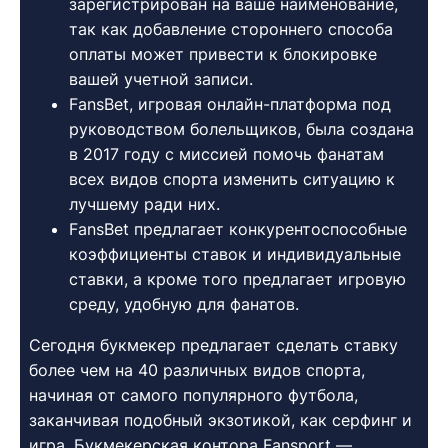
зарегистрирован на ваше наименование,
так как добавление стороннего способа
оплаты может привести к блокировке
вашей учетной записи.
FansBet, игровая онлайн-платформа под
руководством болельщиков, была создана
в 2017 году с миссией помочь фанатам
всех видов спорта изменить ситуацию к
лучшему ради них.
FansBet предлагает конкурентоспособные
коэффициенты ставок и индивидуальные
ставки, а кроме того предлагает игровую
среду, удобную для фанатов.
Сегодня букмекер предлагает сделать ставку
более чем на 40 различных видов спорта,
начиная от самого популярного футбола,
заканчивая подобный экзотикой, как серфинг и
игра. Букмекерская контора Fansport —