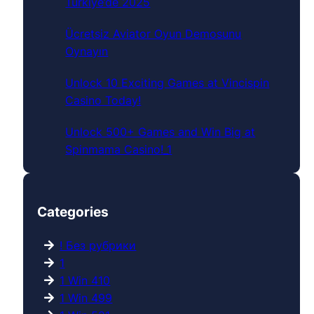
Türkiye’de 2025
Ücretsiz Aviator Oyun Demosunu
Oynayın
Unlock 10 Exciting Games at Vincispin
Casino Today!
Unlock 500+ Games and Win Big at
Spinmama Casino!_1
Categories
! Без рубрики
1
1 Win 410
1 Win 499