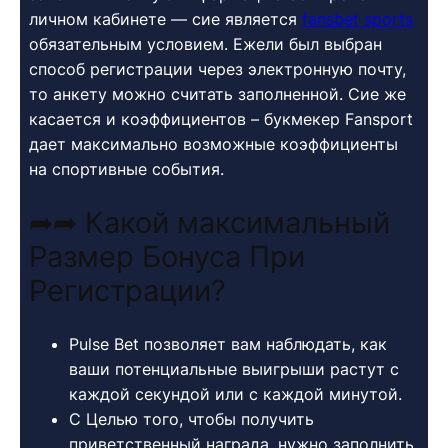
личном кабинете — сие является
fansbet sports
обязательным условием. Ежели был выбран
способ регистрации через электронную почту,
то анкету можно считать заполненной. Сие же
касается и коэффициентов – букмекер Fansport
дает максимально возможные коэффициенты
на спортивные события.
➦➦ Какой максимальный
Размер Бонуса При
Регистрации?
Pulse Bet позволяет вам наблюдать, как
ваши потенциальные выигрыши растут с
каждой секундой или с каждой минутой.
С Целью того, чтобы получить
приветственный награда, нужно заполнить