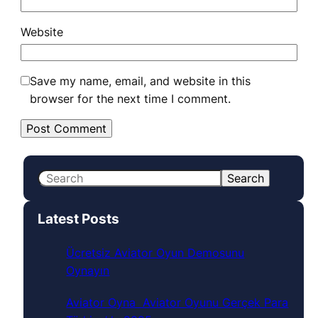
Website
Save my name, email, and website in this
browser for the next time I comment.
S
Search
e
a
Latest Posts
r
c
Ücretsiz Aviator Oyun Demosunu
h
Oynayın
Aviator Oyna ️ Aviator Oyunu Gerçek Para