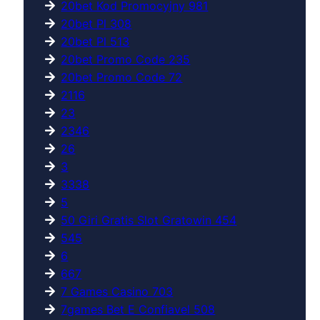
20bet Kod Promocyjny 981
20bet Pl 308
20bet Pl 513
20bet Promo Code 235
20bet Promo Code 72
2116
23
2346
26
3
3338
5
50 Giri Gratis Slot Gratowin 454
545
6
667
7 Games Casino 703
7games Bet E Confiavel 508