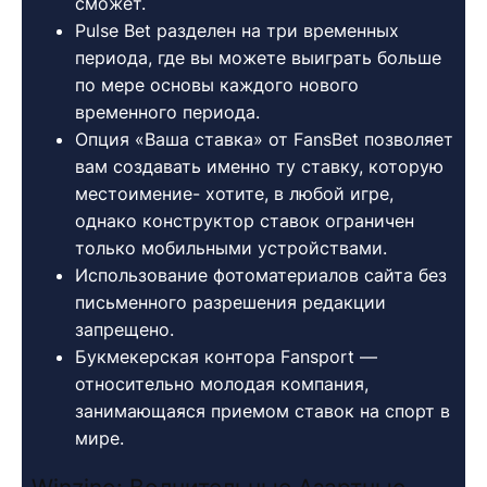
сможет.
Pulse Bet разделен на три временных
периода, где вы можете выиграть больше
по мере основы каждого нового
временного периода.
Опция «Ваша ставка» от FansBet позволяет
вам создавать именно ту ставку, которую
местоимение- хотите, в любой игре,
однако конструктор ставок ограничен
только мобильными устройствами.
Использование фотоматериалов сайта без
письменного разрешения редакции
запрещено.
Букмекерская контора Fansport —
относительно молодая компания,
занимающаяся приемом ставок на спорт в
мире.