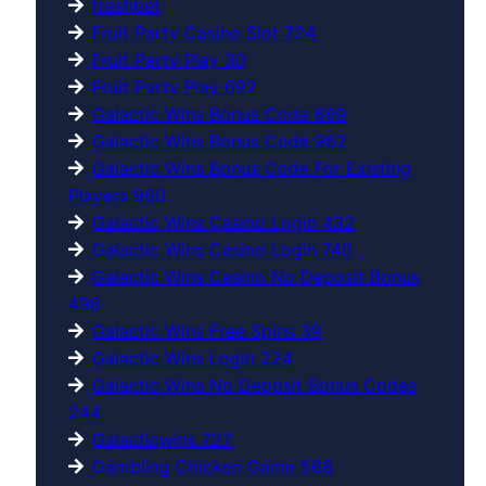
freshbet
Fruit Party Casino Slot 724
Fruit Party Play 30
Fruit Party Play 692
Galactic Wins Bonus Code 669
Galactic Wins Bonus Code 962
Galactic Wins Bonus Code For Existing
Players 960
Galactic Wins Casino Login 432
Galactic Wins Casino Login 740
Galactic Wins Casino No Deposit Bonus
496
Galactic Wins Free Spins 39
Galactic Wins Login 224
Galactic Wins No Deposit Bonus Codes
244
Galacticwins 727
Gambling Chicken Game 568