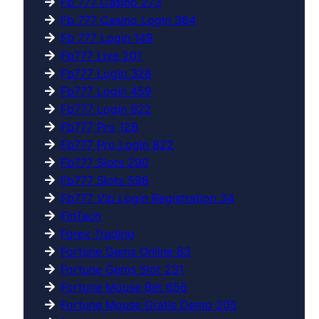
Fb 777 Casino 273
Fb 777 Casino Login 364
Fb 777 Login 149
Fb777 Live 201
Fb777 Login 328
Fb777 Login 459
Fb777 Login 922
Fb777 Pro 128
Fb777 Pro Login 822
Fb777 Slots 290
Fb777 Slots 598
Fb777 Vip Login Registration 34
FinTech
Forex Trading
Fortune Gems Online 83
Fortune Gems Slot 231
Fortune Mouse Bet 656
Fortune Mouse Gratis Demo 205