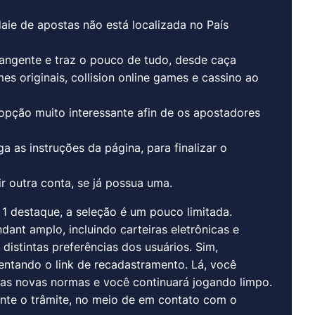
aie de apostas não está localizada no País
angente e traz o pouco de tudo, desde caça
es originais, collision online games e cassino ao
opção muito interessante afin de os apostadores
a as instruções da página, para finalizar o
 outra conta, se já possua uma.
 destaque, a seleção é um pouco limitada.
ant amplo, incluindo carteiras eletrônicas e
s distintas preferências dos usuários. Sim,
entando o link de recadastramento. Lá, você
r as novas normas e você continuará jogando limpo.
nte o trâmite, no meio de em contato com o