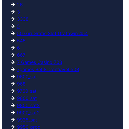
26
3
3338
5
50 Giri Gratis Slot Gratowin 454
545
6
667
7 Games Casino 703
7games Bet E Confiavel 508
9600_sat
968
9760_sat
9800_sat
9800_sat2
9900_sat2
9925_sat
9950_prod