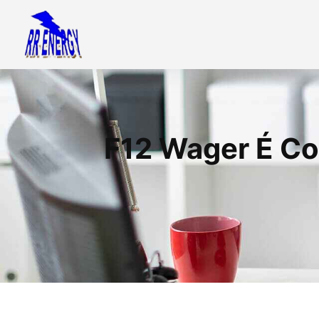
Skip
to
content
F12 Wager É Co