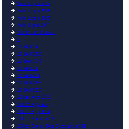
1win Login 525
1win Login 656
1win Login 826
1win Oyna 247
1xbet Casino 827
2
20 Bet 24
20 Bet 252
20 Bet 334
20 Bet 35
20 Bet 471
20 Bet 488
20 Bet 829
20bet App 256
20bet App 92
20bet App 954
20bet Bonus 528
20bet Bonus Bez Depozytu 512