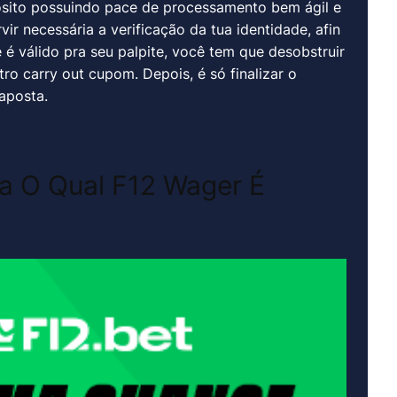
osito possuindo pace de processamento bem ágil e
ir necessária a verificação da tua identidade, afin
e é válido pra seu palpite, você tem que desobstruir
ro carry out cupom. Depois, é só finalizar o
aposta.
a O Qual F12 Wager É