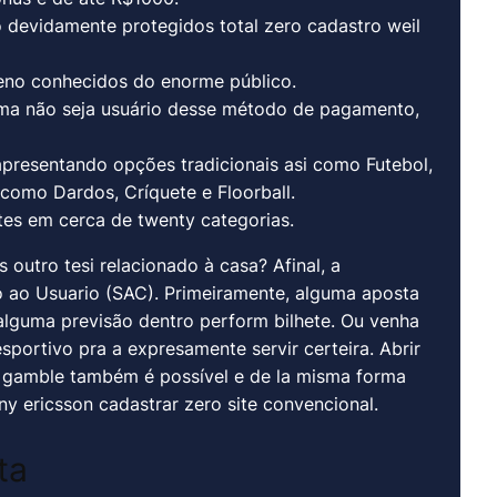
 devidamente protegidos total zero cadastro weil
ueno conhecidos do enorme público.
ema não seja usuário desse método de pagamento,
presentando opções tradicionais asi como Futebol,
 como Dardos, Críquete e Floorball.
ites em cerca de twenty categorias.
outro tesi relacionado à casa? Afinal, a
 ao Usuario (SAC). Primeiramente, alguma aposta
alguma previsão dentro perform bilhete. Ou venha
esportivo pra a expresamente servir certeira. Abrir
 gamble também é possível e de la misma forma
y ericsson cadastrar zero site convencional.
ta