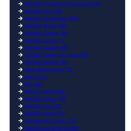
Bdm Bet Codigo Promocional 920
Bdmbet App 335
Bdmbet Application 855
Bdmbet Bonus 449
Bdmbet Casino 165
Bdmbet Casino 17
Bdmbet Casino 188
Bdmbet Casino En Ligne 974
Bdmbet Retrait 140
Beric Betting App 712
Bet F12 51
Bet Mex
Bet20 Casino 584
Bet365 Calcio 753
Bet365 Live 325
Bet365 Online 131
Betandreas Casino 779
Betandreas Skachat 995