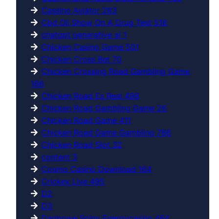
Cassino Aviator 283
Cbd Oil Show On A Drug Test 516
chatgpt generative ai 1
Chicken Casino Game 501
Chicken Cross Bet 70
Chicken Crossing Road Gambling Game
166
Chicken Road Es Real 498
Chicken Road Gambling Game 26
Chicken Road Game 411
Chicken Road Game Gambling 786
Chicken Road Slot 32
content 3
Cosmo Casino Download 164
Crickex Live 495
D2
D3
Darmowe Spiny Energycasino 464