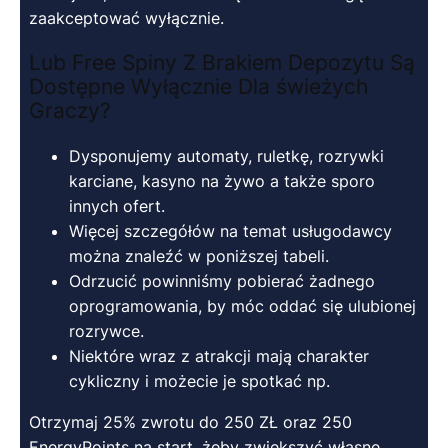
zaakceptować wyłącznie.
Lub Free Spiny Z Brakiem Depozytu Są
Dostępne Wyłącznie Dla świeżych
Graczy?
Dysponujemy automaty, ruletkę, rozrywki
karciane, kasyno na żywo a także sporo
innych ofert.
Więcej szczegółów na temat usługodawcy
można znaleźć w poniższej tabeli.
Odrzucić powinniśmy pobierać żadnego
oprogramowania, by móc oddać się ulubionej
rozrywce.
Niektóre wraz z atrakcji mają charakter
cykliczny i możecie je spotkać np.
Otrzymaj 25% zwrotu do 250 ZŁ oraz 250
EnergyPoints na start, żeby zwiększyć własne