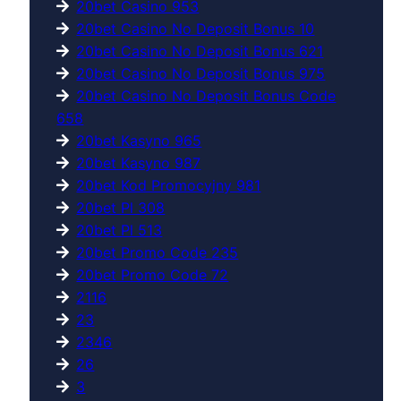
20bet Casino 953
20bet Casino No Deposit Bonus 10
20bet Casino No Deposit Bonus 621
20bet Casino No Deposit Bonus 975
20bet Casino No Deposit Bonus Code
658
20bet Kasyno 965
20bet Kasyno 987
20bet Kod Promocyjny 981
20bet Pl 308
20bet Pl 513
20bet Promo Code 235
20bet Promo Code 72
2116
23
2346
26
3