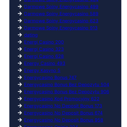
Darmowe Spiny Energycasino 499
Darmowe Spiny Energycasino 589
Darmowe Spiny Energycasino 623
Darmowe Spiny Energycasino 913
dating
Energi Casino 200
Energi Casino 323
Energi Casino 628
Energy Casino 493
Energy Kasyno 5
Energycasino Bonus 747
Energycasino Bonus Bez Depozytu 504
Energycasino Bonus Bez Depozytu 906
Energycasino Kod Promocyjny 622
Energycasino No Deposit Bonus 173
Energycasino No Deposit Bonus 674
Energycasino No Deposit Bonus 958
Energycasino Opinie 204