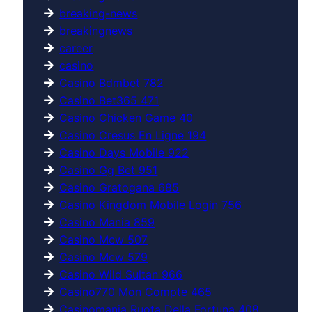
breaking-news
breakingnews
career
casino
Casino Bdmbet 782
Casino Bet365 471
Casino Chicken Game 40
Casino Cresus En Ligne 194
Casino Days Mobile 922
Casino Gg Bet 951
Casino Gratogana 685
Casino Kingdom Mobile Login 756
Casino Mania 859
Casino Mcw 507
Casino Mcw 579
Casino Wild Sultan 966
Casino770 Mon Compte 465
Casinomania Ruota Della Fortuna 408