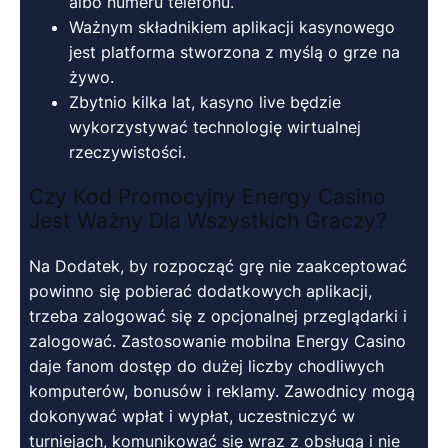
albo numeru telefonu.
Ważnym składnikiem aplikacji kasynowego
jest platforma stworzona z myślą o grze na
żywo.
Zbytnio kilka lat, kasyno live będzie
wykorzystywać technologię wirtualnej
rzeczywistości.
Czy Kod Promocyjny Energy Casino
Jest Ważny Dla Wszystkich Graczy?
Na Dodatek, by rozpocząć grę nie zaakceptować
powinno się pobierać dodatkowych aplikacji,
trzeba zalogować się z opcjonalnej przeglądarki i
zalogować. Zastosowanie mobilna Energy Casino
daje fanom dostęp do dużej liczby chodliwych
komputerów, bonusów i reklamy. Zawodnicy mogą
dokonywać wpłat i wypłat, uczestniczyć w
turniejach, komunikować się wraz z obsługą i nie