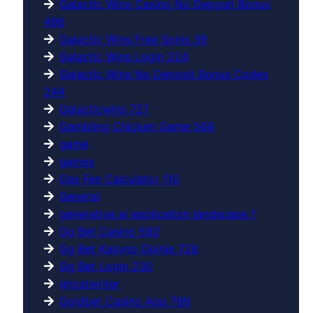
Galactic Wins Casino No Deposit Bonus
496
Galactic Wins Free Spins 39
Galactic Wins Login 224
Galactic Wins No Deposit Bonus Codes
244
Galacticwins 727
Gambling Chicken Game 568
game
games
Gas Fee Calculator 110
General
generative ai application landscape 1
Gg Bet Casino 592
Gg Bet Kasyno Opinie 728
Gg Bet Login 230
ghostwriter
Goldbet Casino App 799