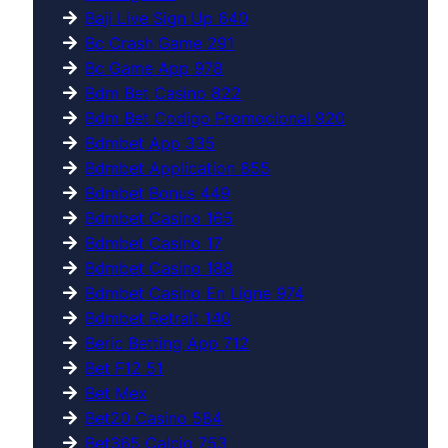
Baji Live Sign Up 640
Bc Crash Game 291
Bc Game App 978
Bdm Bet Casino 822
Bdm Bet Codigo Promocional 920
Bdmbet App 335
Bdmbet Application 855
Bdmbet Bonus 449
Bdmbet Casino 165
Bdmbet Casino 17
Bdmbet Casino 188
Bdmbet Casino En Ligne 974
Bdmbet Retrait 140
Beric Betting App 712
Bet F12 51
Bet Mex
Bet20 Casino 584
Bet365 Calcio 753