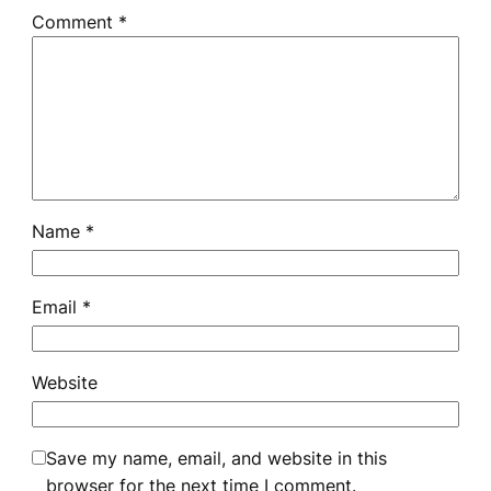
Comment
*
Name
*
Email
*
Website
Save my name, email, and website in this
browser for the next time I comment.