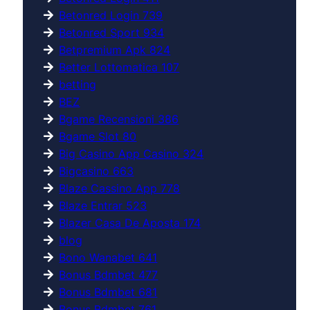
Betonred Login 739
Betonred Sport 934
Betpremium Apk 824
Better Lottomatica 107
betting
BEZ
Bgame Recensioni 386
Bgame Slot 80
Big Casino App Casino 324
Bigcasino 663
Blaze Cassino App 778
Blaze Entrar 523
Blazer Casa De Aposta 174
blog
Bono Wanabet 641
Bonus Bdmbet 477
Bonus Bdmbet 681
Bonus Bdmbet 761