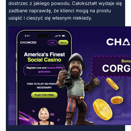
dostrzec z jakiego powodu. Całokształt wydaje się
zadbane naprawdę, że klienci mogą na prostu
usiąść i cieszyć się własnym niekiedy.