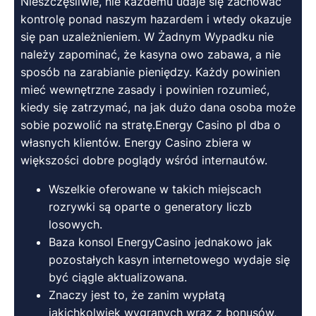
Nieszczęśliwie, nie każdemu udaje się zachować
kontrolę ponad naszym hazardem i wtedy okazuje
się pan uzależnieniem. W Żadnym Wypadku nie
należy zapominać, że kasyna owo zabawa, a nie
sposób na zarabianie pieniędzy. Każdy powinien
mieć wewnętrzne zasady i powinien rozumieć,
kiedy się zatrzymać, na jak dużo dana osoba może
sobie pozwolić na stratę.Energy Casino pl dba o
własnych klientów. Energy Casino zbiera w
większości dobre poglądy wśród internautów.
Wszelkie oferowane w takich miejscach
rozrywki są oparte o generatory liczb
losowych.
Baza konsol EnergyCasino jednakowo jak
pozostałych kasyn internetowego wydaje się
być ciągle aktualizowana.
Znaczy jest to, że zanim wypłatą
jakichkolwiek wygranych wraz z bonusów,