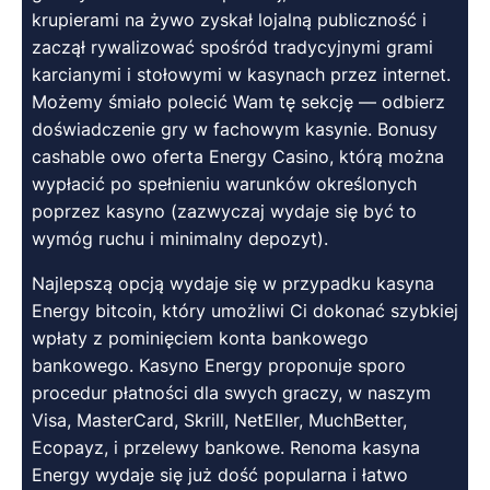
krupierami na żywo zyskał lojalną publiczność i
zaczął rywalizować spośród tradycyjnymi grami
karcianymi i stołowymi w kasynach przez internet.
Możemy śmiało polecić Wam tę sekcję — odbierz
doświadczenie gry w fachowym kasynie. Bonusy
cashable owo oferta Energy Casino, którą można
wypłacić po spełnieniu warunków określonych
poprzez kasyno (zazwyczaj wydaje się być to
wymóg ruchu i minimalny depozyt).
Najlepszą opcją wydaje się w przypadku kasyna
Energy bitcoin, który umożliwi Ci dokonać szybkiej
wpłaty z pominięciem konta bankowego
bankowego. Kasyno Energy proponuje sporo
procedur płatności dla swych graczy, w naszym
Visa, MasterCard, Skrill, NetEller, MuchBetter,
Ecopayz, i przelewy bankowe. Renoma kasyna
Energy wydaje się już dość popularna i łatwo