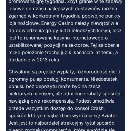
promowaną grę tygodnia. Zbyt granie w te zabawy
losowe od czasu najlepszych dostawców można
zgarnąć w konkretnym tygodniu podwójne punkty
lojalnościowe. Energy Casino należy niewątpliwie
do odwiedzenia grupy ludzi młodszych kasyn, lecz
jest to renomowane kasyno internetowego o
ustabilizowanej pozycji na sektorze. Tej założenie
miało położenie trochę już kilkanaście lat temu, a
dokładnie w 2013 roku.
Chwalone są prędkie wypłaty, różnorodność gier i
ogromny pułap obsługi konsumenta. Niedostatek
bonusu bez depozytu może być na rzecz
niektórych minusem, ale odmienne rabaty spośród
nawiązką owo rekompensują. Podest umożliwia
przede wszystkim dostęp do konsol Crash,
spośród których najbardziej wyróżnia się Aviator.
Jest jest to najbardziej atrakcyjny tytuł spośród
owego rodzaju komputerów, który wyróżnia się