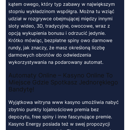
kątem owego, który typ zabawy w największym
stopniu wykładzinom współgra. Można tu wziąć
udział w rozgrywce obejmującej między innymi
sloty wideo, 3D, tradycyjne, owocowe, wraz z
opcją wykupienia bonusu i odrzucić jedynie.
Krótko mówiąc, bezpłatne spiny owo darmowe
rundy, jak znaczy, że ​​masz określoną liczbę
darmowych obrotów do odwiedzenia
wykorzystywania na podarowany automat.
Automaty Online – Kasyno Online To
Miejsce Gdzie Spotkasz Jednorękiego
Bandytę!
Wyjątkowa witryna www kasyno umożliwia nabyć
zbytnio punkty lojalnościowe premia bez
depozytu, free spiny i inne fascynujące premie.
Kasyno Energy posiada też w swej propozycji