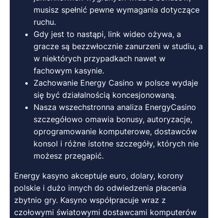
musisz spełnić pewne wymagania dotyczące
ruchu.
Gdy jest to nastąpi, link wideo ożywa, a
gracze są bezzwłocznie zanurzeni w studiu, a
w niektórych przypadkach nawet w
fachowym kasynie.
Zachowanie Energy Casino w polsce wydaje
się być działalnością koncesjonowaną.
Nasza wszechstronna analiza EnergyCasino
szczegółowo omawia bonusy, autoryzacje,
oprogramowanie komputerowe, dostawców
konsol i różne istotne szczegóły, których nie
możesz przegapić.
Energy kasyno akceptuje euro, dolary, korony
polskie i dużo innych do odwiedzenia płacenia
zbytnio gry. Kasyno współpracuje wraz z
czołowymi światowymi dostawcami komputerów