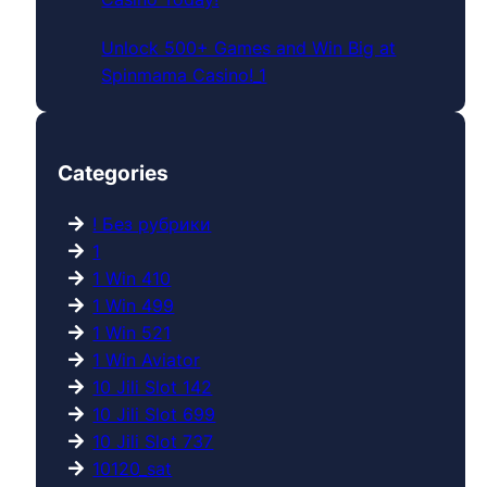
Unlock 500+ Games and Win Big at
Spinmama Casino!_1
Categories
! Без рубрики
1
1 Win 410
1 Win 499
1 Win 521
1 Win Aviator
10 Jili Slot 142
10 Jili Slot 699
10 Jili Slot 737
10120_sat