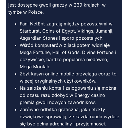
jest dostępne gwoli graczy w 239 krajach, w
tymże w Polsce.
Fani NetEnt zagrają między pozostałymi w
Starburst, Coins of Egypt, Vikings, Jumanji,
Asgardian Stones i sporo pozostałych.
Wśród komputerów z jackpotem widnieje
Mega Fortune, Hall of Gods, Divine Fortune i
oczywiście, bardzo popularna niedawno,
Mega Moolah.
Zbyt kasyn online mobile przyciąga coraz to
więcej oryginalnych użytkowników.
Na założeniu konta i zalogowaniu się można
od czasu razu zdobyć w Energy casino
premia gwoli nowych zawodników.
Zarówno odbitka graficzna, jak i efekty
dźwiękowe sprawiają, że każda runda wydaje
się być pełna adrenaliny i przyjemności.