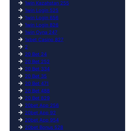
1win Kazahstan 255
1win Login 525
1win Login 656
1win Login 826
1win Oyna 247
1xbet Casino 827
2
20 Bet 24
20 Bet 252
20 Bet 334
20 Bet 35
20 Bet 471
20 Bet 488
20 Bet 829
20bet App 256
20bet App 92
20bet App 954
20bet Bonus 528