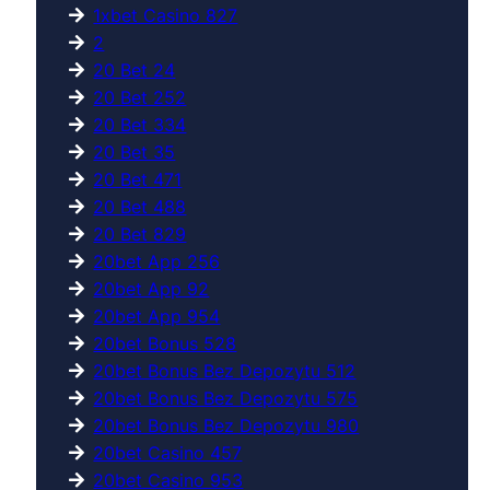
1xbet Casino 827
2
20 Bet 24
20 Bet 252
20 Bet 334
20 Bet 35
20 Bet 471
20 Bet 488
20 Bet 829
20bet App 256
20bet App 92
20bet App 954
20bet Bonus 528
20bet Bonus Bez Depozytu 512
20bet Bonus Bez Depozytu 575
20bet Bonus Bez Depozytu 980
20bet Casino 457
20bet Casino 953