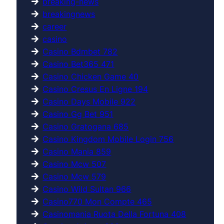
breaking-news
breakingnews
career
casino
Casino Bdmbet 782
Casino Bet365 471
Casino Chicken Game 40
Casino Cresus En Ligne 194
Casino Days Mobile 922
Casino Gg Bet 951
Casino Gratogana 685
Casino Kingdom Mobile Login 756
Casino Mania 859
Casino Mcw 507
Casino Mcw 579
Casino Wild Sultan 966
Casino770 Mon Compte 465
Casinomania Ruota Della Fortuna 408