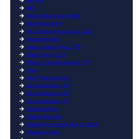
betting
BEZ
Bgame Recensioni 386
Bgame Slot 80
Big Casino App Casino 324
Bigcasino 663
Blaze Cassino App 778
Blaze Entrar 523
Blazer Casa De Aposta 174
blog
Bono Wanabet 641
Bonus Bdmbet 477
Bonus Bdmbet 681
Bonus Bdmbet 761
Bookkeeping
Brabet Bet 443
Brabet Download Apk Ios 654
Breaking news