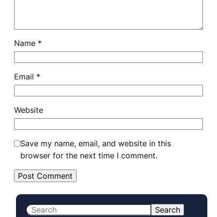
Name
*
Email
*
Website
Save my name, email, and website in this
browser for the next time I comment.
S
Search