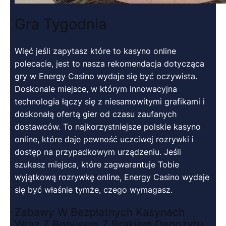
Gra Tygodnia
Więć jeśli zapytasz które to kasyno online
polecacie, jest to nasza rekomendacja dotycząca
gry w Energy Casino wydaje się być oczywista.
Doskonale miejsce, w którym innowacyjna
technologia łączy się z niesamowitymi grafikami i
doskonałą ofertą gier od czasu zaufanych
dostawców. To najkorzystniejsze polskie kasyno
online, które daje pewność uczciwej rozrywki i
dostęp na przypadkowym urządzeniu. Jeśli
szukasz miejsca, które zagwarantuje Tobie
wyjątkową rozrywkę online, Energy Casino wydaje
się być właśnie tymże, czego wymagasz.
Zabawy W Bezpłatnych Kasynach
Wraz Z Bonusem Z Brakiem Depozytu