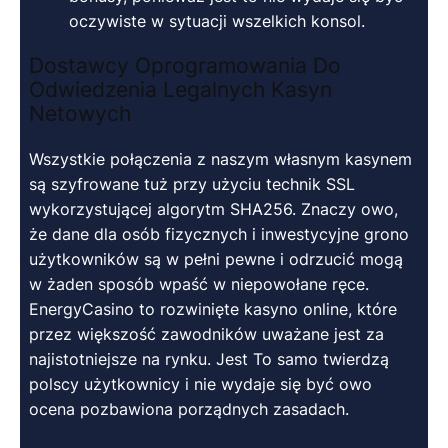
oczywiste w sytuacji wszelkich konsol.
Dostawcy Oprogramowania Do
Odwiedzenia Legalnych Kasyn
Netowych
Wszystkie połączenia z naszym własnym kasynem
są szyfrowane tuż przy użyciu technik SSL
wykorzystującej algorytm SHA256. Znaczy owo,
że dane dla osób fizycznych i inwestycyjne grono
użytkowników są w pełni pewne i odrzucić mogą
w żaden sposób wpaść w niepowołane ręce.
EnergyCasino to rozwinięte kasyno online, które
przez większość zawodników uważane jest za
najistotniejsze na rynku. Jest To samo twierdzą
polscy użytkownicy i nie wydaje się być owo
ocena pozbawiona porządnych zasadach.