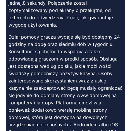
jednej.8 sekundy. Połączenie został
zoptymalizowany pod ekrany o przekątnej od
czterech do odwiedzenia 7 cali, jak gwarantuje
wygodę użytkowania.
Dział pomocy gracza wydaje się być dostępny 24
godziny na dobę oraz siedmiu dób w tygodniu.
Konsultanci są chętni do wsparcia a także
odpowiadają graczom w prędki sposób. Obsługa
jest dostępna według polsku, jakie możliwości
świadczy pomocniczy pozytyw kasyna. Osoby
zainteresowane skorzystaniem wraz z usług
kasyna nie zaakceptować będą musiały ograniczać
się jedynie do odmiany strony www domowej na
komputery i laptopy. Platforma umożliwia
ponieważ dodatkowo wersję mobilną strony
domowej, która jest dostępna na dowolnych
urządzeniach przenośnych z Androidem albo iOS.