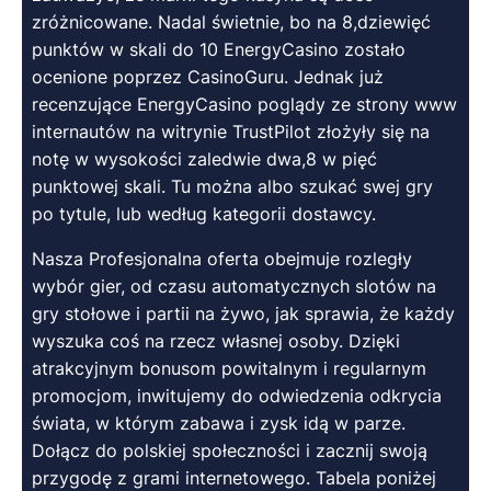
zróżnicowane. Nadal świetnie, bo na 8,dziewięć
punktów w skali do 10 EnergyCasino zostało
ocenione poprzez CasinoGuru. Jednak już
recenzujące EnergyCasino poglądy ze strony www
internautów na witrynie TrustPilot złożyły się na
notę w wysokości zaledwie dwa,8 w pięć
punktowej skali. Tu można albo szukać swej gry
po tytule, lub według kategorii dostawcy.
Nasza Profesjonalna oferta obejmuje rozległy
wybór gier, od czasu automatycznych slotów na
gry stołowe i partii na żywo, jak sprawia, że każdy
wyszuka coś na rzecz własnej osoby. Dzięki
atrakcyjnym bonusom powitalnym i regularnym
promocjom, inwitujemy do odwiedzenia odkrycia
świata, w którym zabawa i zysk idą w parze.
Dołącz do polskiej społeczności i zacznij swoją
przygodę z grami internetowego. Tabela poniżej