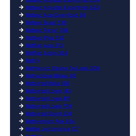
Betano Apostas Esportivas 523
Betano App Download 88
Betano Brasil 539
Betano Pariuri 788
Betboo Plus 632
Betflag App 213
Betflag Login 364
Betify
Betmexico Casino En Linea 308
Betnacional Baixar 86
Betonred Italia 156
Betonred Login 143
Betonred Login 411
Betonred Login 739
Betonred Sport 934
Betpremium Apk 824
Better Lottomatica 107