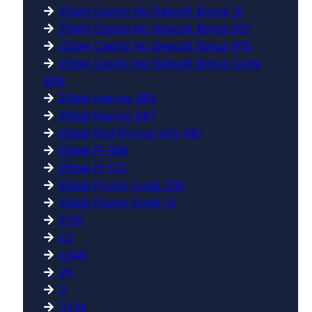
20bet Casino No Deposit Bonus 10
20bet Casino No Deposit Bonus 621
20bet Casino No Deposit Bonus 975
20bet Casino No Deposit Bonus Code
658
20bet Kasyno 965
20bet Kasyno 987
20bet Kod Promocyjny 981
20bet Pl 308
20bet Pl 513
20bet Promo Code 235
20bet Promo Code 72
2116
23
2346
26
3
3338