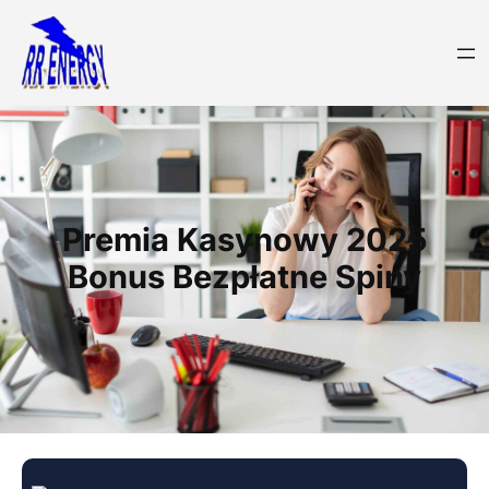
Skip
to
content
Premia Kasynowy 2025
Bonus Bezpłatne Spiny