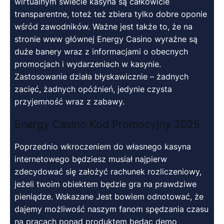
wirtualnym świecie kasyna są całkowicie
transparentne, toteż też zbiera tylko dobre oponie
wśród zawodników. Ważne jest także to, że na
stronie www głównej Energy Casino wyraźne są
duże banery wraz z informacjami o obecnych
promocjach i wydarzeniach w kasynie.
Zastosowanie działa błyskawicznie – żadnych
zacięć, żadnych opóźnień, jedynie czysta
przyjemność wraz z zabawy.
Energy Casino Kod Promocyjny 2025
Poprzednio wkroczeniem do własnego kasyna
internetowego będziesz musiał najpierw
zdecydować się założyć rachunek rozliczeniowy,
jeżeli twoim obiektem będzie gra na prawdziwe
pieniądze. Wskazane Jest bowiem odnotować, że
dajemy możliwość naszym fanom spędzania czasu
na pracach ponad produktem będąc demo