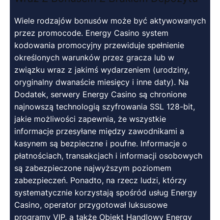
Wiele rodzajów bonusów może być aktywowanych
przez promocode. Energy Casino system
kodowania promocyjny przewiduje spełnienie
określonych warunków przez gracza lub w
związku wraz z jakimś wydarzeniem (urodziny,
oryginalny dwanaście miesięcy i inne daty). Na
Dodatek, serwery Energy Casino są chronione
najnowszą technologią szyfrowania SSL 128-bit,
jakie możliwości zapewnia, że wszystkie
informacje przesyłane między zawodnikami a
kasynem są bezpieczne i poufne. Informacje o
płatnościach, transakcjach i informacji osobowych
są zabezpieczone najwyższym poziomem
zabezpieczeń. Ponadto, na rzecz ludzi, którzy
systematycznie korzystają spośród usług Energy
Casino, operator przygotował luksusowe
programy VIP, a także Obiekt Handlowy Energy