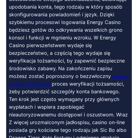
upodobania konta, tego rodzaju w który sposób
skonfigurowania powiadomień i język. Dzięki
szybkiemu procesowi logowania Energy Casino
będziesz gotów do odkrywania wszelkich grono
konsol i funkcji w mgnieniu wzroku. W Energy
Casino pierwszeństwem wydaje się
bezpieczeństwo, a częścią tego wydaje się
weryfikacja tożsamości, by zapewnić bezpieczne
środowisko zabawy. Na zakończeniu zapisu
możesz zostać poproszony o bezzwłoczny
energy
casino informacje
proces weryfikacji tożsamości,
żeby potwierdzić szczegóły konta bankowego.
Ten krok jest często wymagany przy głównych
wypłatach i wspiera zapobiegać
nieautoryzowanemu dostępowi i oszustwom. Wraz
Z więcej urozmaiconym jadłospisu, casino on-line
posiada gry kościane tego rodzaju jak Sic Bo albo
Dragon Tiger, Koło Fortuny i odmienne atrakcje,