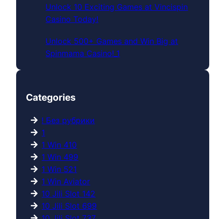
Unlock 10 Exciting Games at Vincispin
Casino Today!
Unlock 500+ Games and Win Big at
Spinmama Casino!_1
Categories
! Без рубрики
1
1 Win 410
1 Win 499
1 Win 521
1 Win Aviator
10 Jili Slot 142
10 Jili Slot 699
10 Jili Slot 737