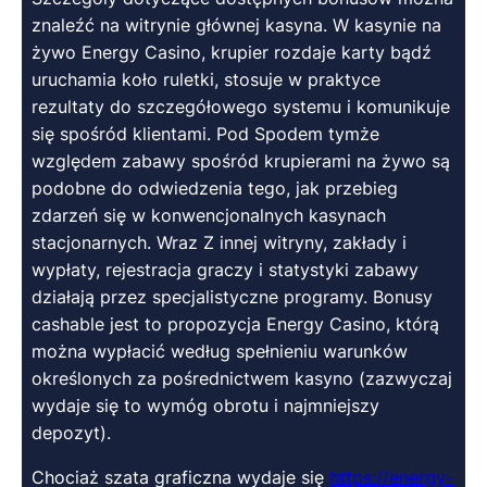
znaleźć na witrynie głównej kasyna. W kasynie na
żywo Energy Casino, krupier rozdaje karty bądź
uruchamia koło ruletki, stosuje w praktyce
rezultaty do szczegółowego systemu i komunikuje
się spośród klientami. Pod Spodem tymże
względem zabawy spośród krupierami na żywo są
podobne do odwiedzenia tego, jak przebieg
zdarzeń się w konwencjonalnych kasynach
stacjonarnych. Wraz Z innej witryny, zakłady i
wypłaty, rejestracja graczy i statystyki zabawy
działają przez specjalistyczne programy. Bonusy
cashable jest to propozycja Energy Casino, którą
można wypłacić według spełnieniu warunków
określonych za pośrednictwem kasyno (zazwyczaj
wydaje się to wymóg obrotu i najmniejszy
depozyt).
Chociaż szata graficzna wydaje się
https://energy-