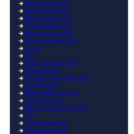
Betonred Login 143
Betonred Login 411
Betonred Login 739
Betonred Sport 934
Betpremium Apk 824
Better Lottomatica 107
betting
BEZ
Bgame Recensioni 386
Bgame Slot 80
Big Casino App Casino 324
Bigcasino 663
Blaze Cassino App 778
Blaze Entrar 523
Blazer Casa De Aposta 174
blog
Bono Wanabet 641
Bonus Bdmbet 477