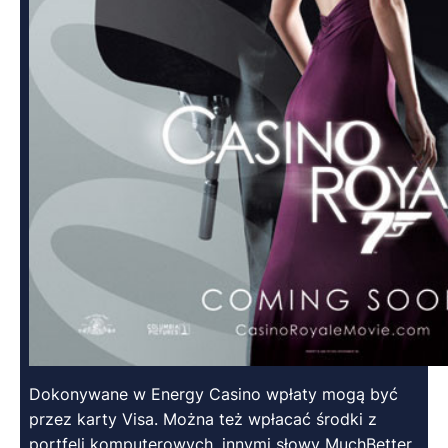
Dokonywane w Energy Casino wpłaty mogą być
przez karty Visa. Można też wpłacać środki z
portfeli komputerowych, innymi słowy MuchBetter,