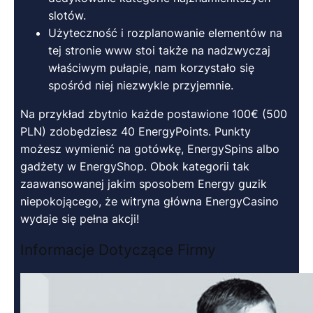
slotów.
Użyteczność i rozplanowanie elementów na
tej stronie www stoi także na nadzwyczaj
właściwym pułapie, nam korzystało się
spośród niej niezwykle przyjemnie.
Na przykład zbytnio każde postawione 100€ (500
PLN) zdobędziesz 40 EnergyPoints. Punkty
możesz wymienić na gotówkę, EnergySpins albo
gadżety w EnergyShop. Obok kategorii tak
zaawansowanej jakim sposobem Energy guzik
niepokojącego, że witryna główna EnergyCasino
wydaje się pełna akcji!
Informacje Dotyczące Firmy