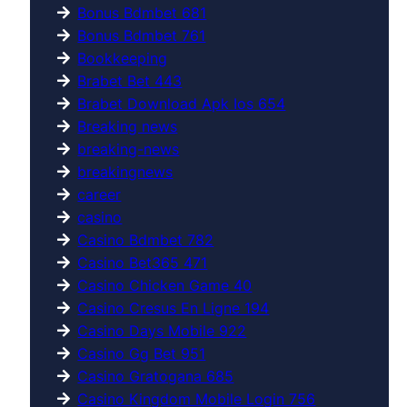
Bonus Bdmbet 681
Bonus Bdmbet 761
Bookkeeping
Brabet Bet 443
Brabet Download Apk Ios 654
Breaking news
breaking-news
breakingnews
career
casino
Casino Bdmbet 782
Casino Bet365 471
Casino Chicken Game 40
Casino Cresus En Ligne 194
Casino Days Mobile 922
Casino Gg Bet 951
Casino Gratogana 685
Casino Kingdom Mobile Login 756