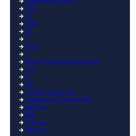
20bet Promo Code 72
2116
23
2346
26
3
3338
5
50 Giri Gratis Slot Gratowin 454
545
6
667
7 Games Casino 703
7games Bet E Confiavel 508
9600_sat
968
9760_sat
9800_sat