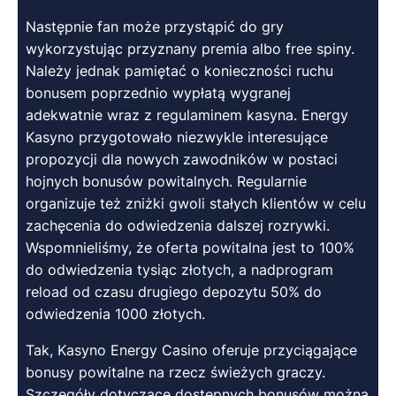
Następnie fan może przystąpić do gry
wykorzystując przyznany premia albo free spiny.
Należy jednak pamiętać o konieczności ruchu
bonusem poprzednio wypłatą wygranej
adekwatnie wraz z regulaminem kasyna. Energy
Kasyno przygotowało niezwykle interesujące
propozycji dla nowych zawodników w postaci
hojnych bonusów powitalnych. Regularnie
organizuje też zniżki gwoli stałych klientów w celu
zachęcenia do odwiedzenia dalszej rozrywki.
Wspomnieliśmy, że oferta powitalna jest to 100%
do odwiedzenia tysiąc złotych, a nadprogram
reload od czasu drugiego depozytu 50% do
odwiedzenia 1000 złotych.
Tak, Kasyno Energy Casino oferuje przyciągające
bonusy powitalne na rzecz świeżych graczy.
Szczegóły dotyczące dostępnych bonusów można