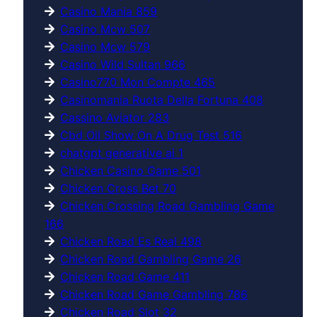
Casino Mania 859
Casino Mcw 507
Casino Mcw 579
Casino Wild Sultan 966
Casino770 Mon Compte 465
Casinomania Ruota Della Fortuna 408
Cassino Aviator 283
Cbd Oil Show On A Drug Test 516
chatgpt generative ai 1
Chicken Casino Game 501
Chicken Cross Bet 70
Chicken Crossing Road Gambling Game
166
Chicken Road Es Real 498
Chicken Road Gambling Game 26
Chicken Road Game 411
Chicken Road Game Gambling 786
Chicken Road Slot 32