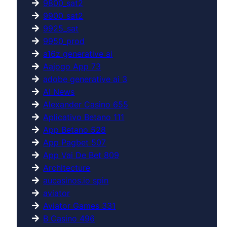
9800_sat2
9900_sat2
9925_sat
9950_prod
a16z generative ai
Aajogo App 73
adobe generative ai 3
AI News
Alexander Casino 655
Aplicativo Betano 111
App Betano 528
App Pagbet 507
App Vai De Bet 809
Architecture
aucasinos.io spin
aviator
Aviator Games 331
B Casino 496