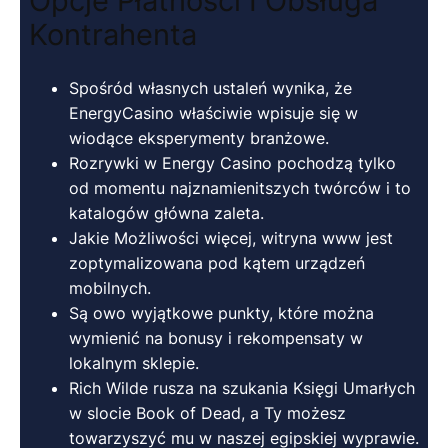
Opcje Płatności I Obsługa
Kontrahenta
Spośród własnych ustaleń wynika, że ​​
EnergyCasino właściwie wpisuje się w
wiodące eksperymenty branżowe.
Rozrywki w Energy Casino pochodzą tylko
od momentu najznamienitszych twórców i to
katalogów główna zaleta.
Jakie Możliwości więcej, witryna www jest
zoptymalizowana pod kątem urządzeń
mobilnych.
Są owo wyjątkowe punkty, które można
wymienić na bonusy i rekompensaty w
lokalnym sklepie.
Rich Wilde rusza na szukania Księgi Umarłych
w slocie Book of Dead, a Ty możesz
towarzyszyć mu w naszej egipskiej wyprawie.