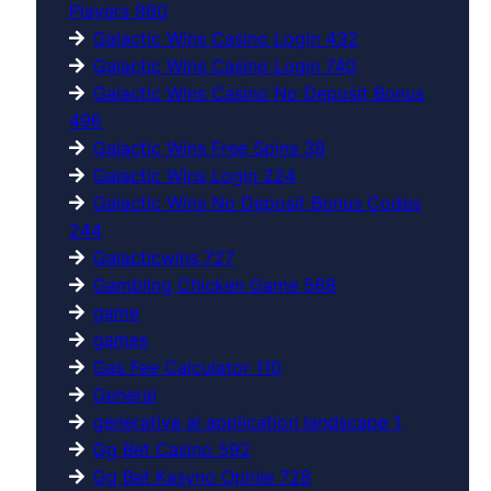
Players 960
Galactic Wins Casino Login 432
Galactic Wins Casino Login 740
Galactic Wins Casino No Deposit Bonus
496
Galactic Wins Free Spins 39
Galactic Wins Login 224
Galactic Wins No Deposit Bonus Codes
244
Galacticwins 727
Gambling Chicken Game 568
game
games
Gas Fee Calculator 110
General
generative ai application landscape 1
Gg Bet Casino 592
Gg Bet Kasyno Opinie 728