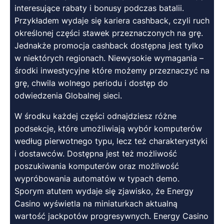
interesujące rabaty i bonusy podczas batalii.
Przykładem wydaje się kariera cashback, czyli ruch
określonej części stawek przeznaczonych na grę.
Jednakże promocja cashback dostępna jest tylko
w niektórych regionach. Niewysokie wymagania –
środki inwestycyjne które możemy przeznaczyć na
grę, chwila wolnego periodu i dostęp do
odwiedzenia Globalnej sieci.
W środku każdej części odnajdziesz różne
podsekcje, które umożliwiają wybór komputerów
według pierwotnego typu, lecz też charakterystyki
i dostawców. Dostępna jest też możliwość
poszukiwania komputerów oraz możliwość
wypróbowania automatów w typach demo.
Sporym atutem wydaje się zjawisko, że Energy
Casino wyświetla na miniaturkach aktualną
wartość jackpotów progresywnych. Energy Casino