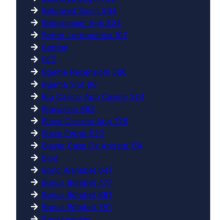
Betonred Sport 934
Betpremium Apk 824
Better Lottomatica 107
betting
BEZ
Bgame Recensioni 386
Bgame Slot 80
Big Casino App Casino 324
Bigcasino 663
Blaze Cassino App 778
Blaze Entrar 523
Blazer Casa De Aposta 174
blog
Bono Wanabet 641
Bonus Bdmbet 477
Bonus Bdmbet 681
Bonus Bdmbet 761
Bookkeeping