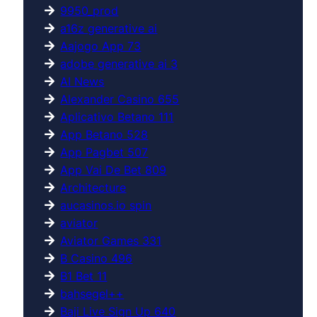
9950_prod
a16z generative ai
Aajogo App 73
adobe generative ai 3
AI News
Alexander Casino 655
Aplicativo Betano 111
App Betano 528
App Pagbet 507
App Vai De Bet 809
Architecture
aucasinos.io spin
aviator
Aviator Games 331
B Casino 496
B1 Bet 11
bahsegel++
Baji Live Sign Up 640