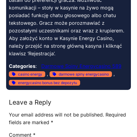
batalii do preferencji gracza. Możliwość
komunikacji – stoły w kasynie na żywo mogą
posiadać funkcję chatu głosowego albo chatu
tekstowego. Gracz może porozmawiać z
pozostałymi uczestnikami oraz wraz z krupierem.
Aby założyć konto w Kasynie Energy Casino,
należy przejść na stronę główną kasyna i kliknąć
klawisz ‘Rejestracja’.
Categories
:
Darmowe Spiny Energycasino 589
, 
, 
casino energy
darmowe spiny energycasino
energycasino bonus bez depozytu
Leave a Reply
Your email address will not be published.
Required
fields are marked
*
Comment
*