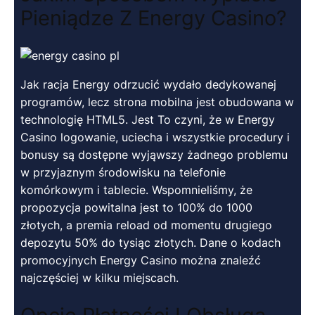
Pieniądze Z Energy Casino?
Jak racja Energy odrzucić wydało dedykowanej
programów, lecz strona mobilna jest obudowana w
technologię HTML5. Jest To czyni, że w Energy
Casino logowanie, uciecha i wszystkie procedury i
bonusy są dostępne wyjąwszy żadnego problemu
w przyjaznym środowisku na telefonie
komórkowym i tablecie. Wspomnieliśmy, że
propozycja powitalna jest to 100% do 1000
złotych, a premia reload od momentu drugiego
depozytu 50% do tysiąc złotych. Dane o kodach
promocyjnych Energy Casino można znaleźć
najczęściej w kilku miejscach.