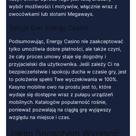
wybór możliwości i motywów, włącznie wraz z
owocówkami lub slotami Megaways.
Sekcja Gier Energy Casino
Podsumowując, Energy Casino nie zaakceptować
tylko umożliwia dobre płatności, ale także czyni,
że cały proces umowy staje się dogodny i
przyjacielski dla użytkownika. Jeśli zależy Ci na
bezpieczeństwie i spokoju ducha w czasie gry, jest
to położenie spełni Twe wyczekiwania w 100%.
Kasyno mobilne owo na prostu jest to, które
wydaje się dostępne wraz z pułapu urządzeń
mobilnych. Katalogów popularność rośnie,
ponieważ pozwalają na ciągłą grę wyjąwszy
względu na miejsce i czas.
Jakim Sposobem Wypłacić