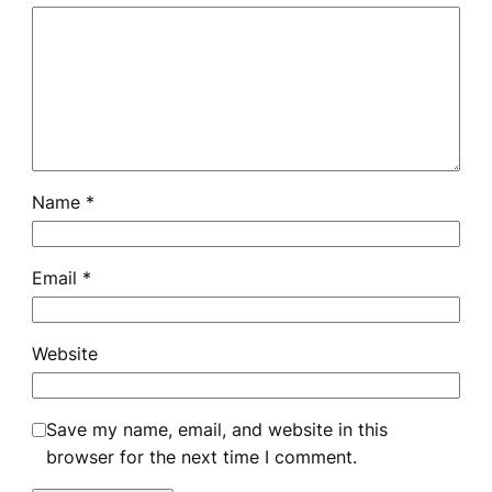
Name
*
Email
*
Website
Save my name, email, and website in this
browser for the next time I comment.