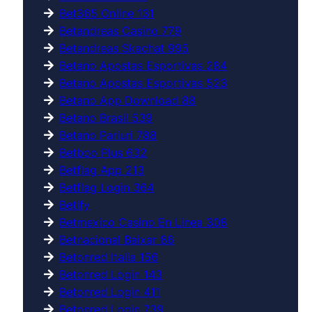
Bet365 Online 131
Betandreas Casino 779
Betandreas Skachat 995
Betano Apostas Esportivas 284
Betano Apostas Esportivas 523
Betano App Download 88
Betano Brasil 539
Betano Pariuri 788
Betboo Plus 632
Betflag App 213
Betflag Login 364
Betify
Betmexico Casino En Linea 308
Betnacional Baixar 86
Betonred Italia 156
Betonred Login 143
Betonred Login 411
Betonred Login 739