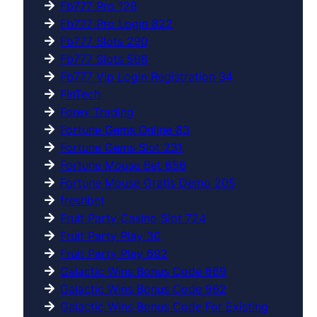
Fb777 Pro 128
Fb777 Pro Login 822
Fb777 Slots 290
Fb777 Slots 598
Fb777 Vip Login Registration 34
FinTech
Forex Trading
Fortune Gems Online 83
Fortune Gems Slot 231
Fortune Mouse Bet 656
Fortune Mouse Gratis Demo 205
freshbet
Fruit Party Casino Slot 724
Fruit Party Play 30
Fruit Party Play 692
Galactic Wins Bonus Code 669
Galactic Wins Bonus Code 962
Galactic Wins Bonus Code For Existing