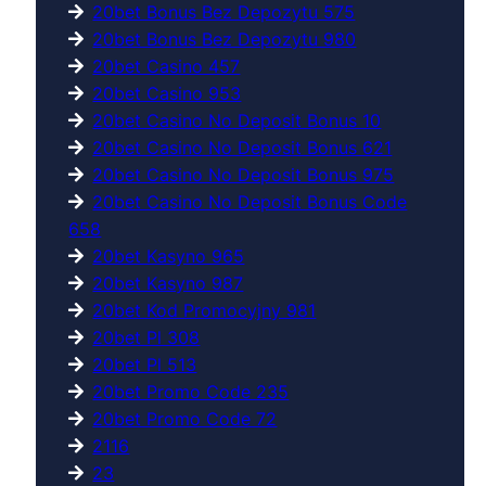
20bet Bonus Bez Depozytu 575
20bet Bonus Bez Depozytu 980
20bet Casino 457
20bet Casino 953
20bet Casino No Deposit Bonus 10
20bet Casino No Deposit Bonus 621
20bet Casino No Deposit Bonus 975
20bet Casino No Deposit Bonus Code
658
20bet Kasyno 965
20bet Kasyno 987
20bet Kod Promocyjny 981
20bet Pl 308
20bet Pl 513
20bet Promo Code 235
20bet Promo Code 72
2116
23