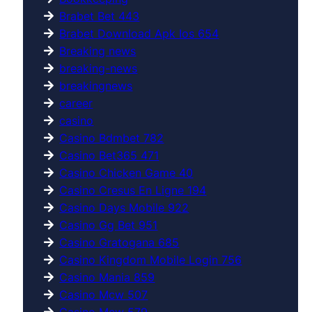
Brabet Bet 443
Brabet Download Apk Ios 654
Breaking news
breaking-news
breakingnews
career
casino
Casino Bdmbet 782
Casino Bet365 471
Casino Chicken Game 40
Casino Cresus En Ligne 194
Casino Days Mobile 922
Casino Gg Bet 951
Casino Gratogana 685
Casino Kingdom Mobile Login 756
Casino Mania 859
Casino Mcw 507
Casino Mcw 579