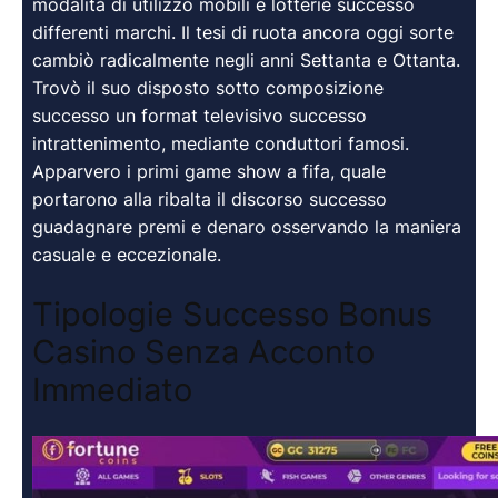
modalità di utilizzo mobili e lotterie successo
differenti marchi. Il tesi di ruota ancora oggi sorte
cambiò radicalmente negli anni Settanta e Ottanta.
Trovò il suo disposto sotto composizione
successo un format televisivo successo
intrattenimento, mediante conduttori famosi.
Apparvero i primi game show a fifa, quale
portarono alla ribalta il discorso successo
guadagnare premi e denaro osservando la maniera
casuale e eccezionale.
Tipologie Successo Bonus
Casino Senza Acconto
Immediato