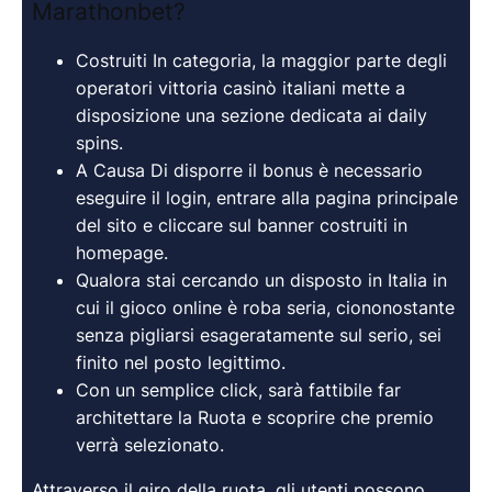
Marathonbet?
Costruiti In categoria, la maggior parte degli
operatori vittoria casinò italiani mette a
disposizione una sezione dedicata ai daily
spins.
A Causa Di disporre il bonus è necessario
eseguire il login, entrare alla pagina principale
del sito e cliccare sul banner costruiti in
homepage.
Qualora stai cercando un disposto in Italia in
cui il gioco online è roba seria, ciononostante
senza pigliarsi esageratamente sul serio, sei
finito nel posto legittimo.
Con un semplice click, sarà fattibile far
architettare la Ruota e scoprire che premio
verrà selezionato.
Attraverso il giro della ruota, gli utenti possono