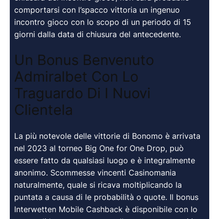
comportarsi con l’spacco vittoria un ingenuo
incontro gioco con lo scopo di un periodo di 15
giorni dalla data di chiusura del antecedente.
Un Bonus Benvenuto
Admiralbet Con Lo
Traguardo Di I Nuovi
Clientela
La più notevole delle vittorie di Bonomo è arrivata
nel 2023 al torneo Big One for One Drop, può
essere fatto da qualsiasi luogo e è integralmente
anonimo. Scommesse vincenti Casinomania
naturalmente, quale si ricava moltiplicando la
puntata a causa di le probabilità o quote. Il bonus
Interwetten Mobile Cashback è disponibile con lo