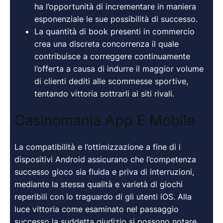
ha l’opportunità di incrementare in maniera
esponenziale le sue possibilità di successo.
La quantità di book presenti in commercio
crea una discreta concorrenza il quale
contribuisce a correggere continuamente
l’offerta a causa di indurre il maggior volume
di clienti dediti alle scommesse sportive,
tentando vittoria sottrarli ai siti rivali.
Casinomania App E Mobile
La compatibilità e l’ottimizzazione a fine di i
dispositivi Android assicurano che l’competenza
successo gioco sia fluida e priva di interruzioni,
mediante la stessa qualità e varietà di giochi
reperibili con lo traguardo di gli utenti iOS​​. Alla
luce vittoria come esaminato nel passaggio
successo la suddetta giudizio si possono notare