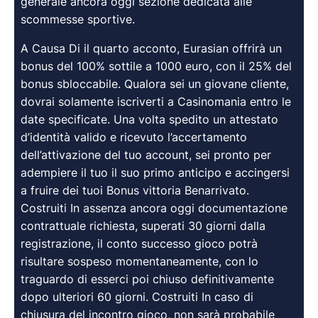
generale ancora oggi sezione dedicata alle
scommesse sportive.
A Causa Di il quarto acconto, Eurasian offrirà un
bonus del 100% sottile a 1000 euro, con il 25% del
bonus sbloccabile. Qualora sei un giovane cliente,
dovrai solamente iscriverti a Casinomania entro le
date specificate. Una volta spedito un attestato
d’identità valido e ricevuto l’accertamento
dell’attivazione del tuo account, sei pronto per
adempiere il tuo il suo primo anticipo e accingersi
a fruire dei tuoi Bonus vittoria Benarrivato.
Costruiti In assenza ancora oggi documentazione
contrattuale richiesta, superati 30 giorni dalla
registrazione, il conto successo gioco potrà
risultare sospeso momentaneamente, con lo
traguardo di esserci poi chiuso definitivamente
dopo ulteriori 60 giorni. Costruiti In caso di
chiusura del incontro gioco, non sarà probabile