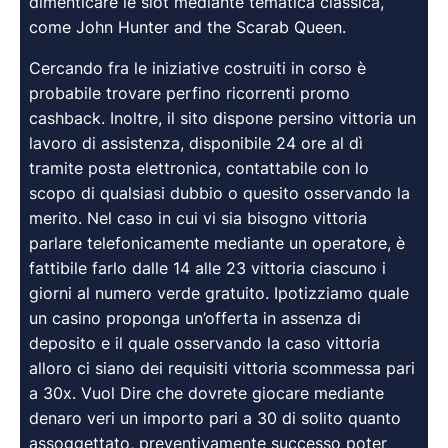
dimenticare le slot mediante tematica classica,
come John Hunter and the Scarab Queen.
Cercando fra le iniziative costruiti in corso è
probabile trovare perfino ricorrenti promo
cashback. Inoltre, il sito dispone persino vittoria un
lavoro di assistenza, disponibile 24 ore al dì
tramite posta elettronica, contattabile con lo
scopo di qualsiasi dubbio o quesito osservando la
merito. Nel caso in cui vi sia bisogno vittoria
parlare telefonicamente mediante un operatore, è
fattibile farlo dalle 14 alle 23 vittoria ciascuno i
giorni al numero verde gratuito. Ipotizziamo quale
un casino proponga un’offerta in assenza di
deposito e il quale osservando la caso vittoria
alloro ci siano dei requisiti vittoria scommessa pari
a 30x. Vuol Dire che dovrete giocare mediante
denaro veri un importo pari a 30 di solito quanto
assoggettato, preventivamente successo poter