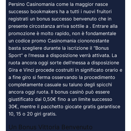
Persino Casinomania come la maggior nasce
successo bookmakers ha a tutti i nuovi fruitori
registrati un bonus successo benvenuto che in
presente circostanza arriva sottile a . Entrare alla
promozione è molto rapido, non è fondamentale
un codice promo Casinomania ciononostante
basta scegliere durante la iscrizione il “Bonus
Sport” e l’messa a disposizione verrà attivata. La
ruota ancora oggi sorte dell’messa a disposizione
Gira e Vinci procede costruiti in significato orario e
a fine giro si ferma osservando la procedimento
completamente casuale su taluno degli spicchi
ancora oggi ruota. Il bonus casinò può essere
giustificato dai 0,50€ fino a un limite successo
30€, mentre il pacchetto giocate gratis garantisce
10, 15 o 20 giri gratis.
Un Bonus Vittoria Benvenuto