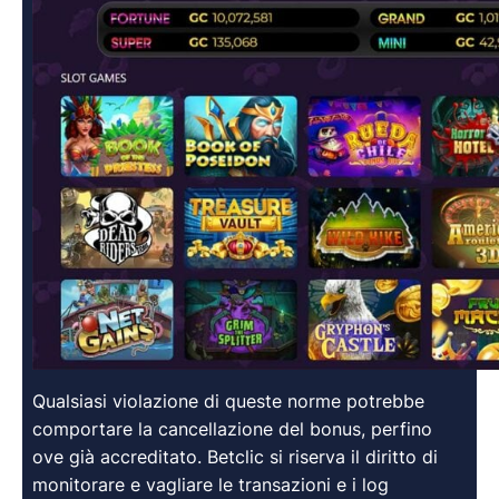
Qualsiasi violazione di queste norme potrebbe
comportare la cancellazione del bonus, perfino
ove già accreditato. Betclic si riserva il diritto di
monitorare e vagliare le transazioni e i log