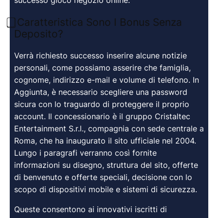
successo gioco negozio online.
⃣ Caratteristica Sono I Bonus Senza
Deposito?
Verrà richiesto successo inserire alcune notizie
personali, come possiamo asserire che famiglia,
cognome, indirizzo e-mail e volume di telefono. In
Aggiunta, è necessario scegliere una password
sicura con lo traguardo di proteggere il proprio
account. Il concessionario è il gruppo Cristaltec
Entertainment S.r.l., compagnia con sede centrale a
Roma, che ha inaugurato il sito ufficiale nel 2004.
Lungo i paragrafi verranno così fornite
informazioni su disegno, struttura del sito, offerte
di benvenuto e offerte speciali, decisione con lo
scopo di dispositivi mobile e sistemi di sicurezza.
Queste consentono ai innovativi iscritti di