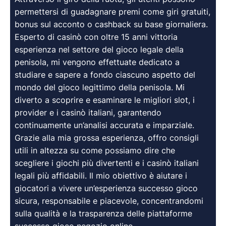
permettersi di guadagnare premi come giri gratuiti,
bonus sul acconto o cashback su base giornaliera.
Esperto di casinò con oltre 15 anni vittoria
esperienza nel settore del gioco legale della
penisola, mi vengono effettuate dedicato a
studiare e sapere a fondo ciascuno aspetto del
mondo del gioco legittimo della penisola. Mi
diverto a scoprire e esaminare le migliori slot, i
provider e i casinò italiani, garantendo
continuamente un’analisi accurata e imparziale.
Grazie alla mia grossa esperienza, offro consigli
utili in altezza su come possiamo dire che
scegliere i giochi più divertenti e i casinò italiani
legali più affidabili. Il mio obiettivo è aiutare i
giocatori a vivere un’esperienza successo gioco
sicura, responsabile e piacevole, concentrandomi
sulla qualità e la trasparenza delle piattaforme