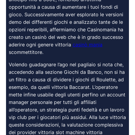
opportunità a causa di aumentare i tuoi fondi di
gioco. Successivamente aver esplorato le versioni
demo dei differenti giochi e analizzato tante de le
opzioni reperibili, affermiamo che Casinomania ha
creato un casinò del web che è in grado successo
aderire ogni genere vittoria
casinò mania
scommettitore.
Volendo guadagnare l’ago nel pagliaio si nota che,
accedendo alla sezione Giochi da Banco, non si ha
un filtro a causa di dividere i giochi di Roulette, ad
esempio, da quelli vittoria Baccarat. L’operatore
mette infine usabile degli utenti perfino un account
manager personale per tutti gli affiliati
all’operatore, un strategia punti fedeltà e un lavoro
vip club per i giocatori più assidui. Alla luce vittoria
queste considerazioni, la valutazione complessiva
dei provider vittoria slot machine vittoria