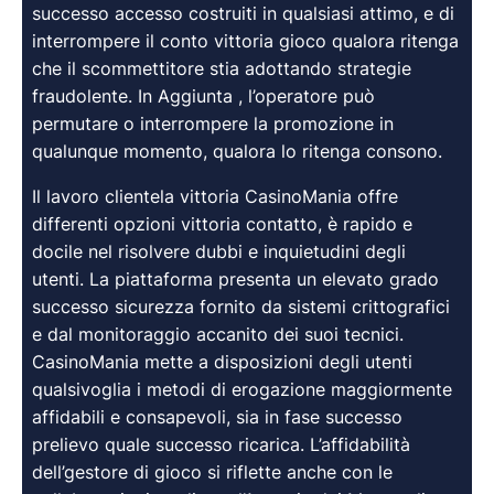
successo accesso costruiti in qualsiasi attimo, e di
interrompere il conto vittoria gioco qualora ritenga
che il scommettitore stia adottando strategie
fraudolente. In Aggiunta , l’operatore può
permutare o interrompere la promozione in
qualunque momento, qualora lo ritenga consono.
Il lavoro clientela vittoria CasinoMania offre
differenti opzioni vittoria contatto, è rapido e
docile nel risolvere dubbi e inquietudini degli
utenti. La piattaforma presenta un elevato grado
successo sicurezza fornito da sistemi crittografici
e dal monitoraggio accanito dei suoi tecnici.
CasinoMania mette a disposizioni degli utenti
qualsivoglia i metodi di erogazione maggiormente
affidabili e consapevoli, sia in fase successo
prelievo quale successo ricarica. L’affidabilità
dell’gestore di gioco si riflette anche con le