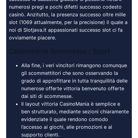
numerosi pregi e pochi difetti successo codesto
casinò. Anzitutto, la presenza successo oltre mille
slot (1069 attualmente, per la precisione) il quale a
noi di Slotjava.it appassionati successo slot ci fa
ovviamente piacere.
Casinomania Scommesse / Sport
Alla fine, i veri vincitori rimangono comunque
gli scommettitori che sono osservando la
grado di approfittare in tutta tranquillità delle
numerose offerte vittoria benvenuto offerte
dai siti di scommesse.
Il layout vittoria CasinoMania è semplice e
ben strutturato, mediante sezioni chiaramente
evidenziate il quale rendono comodo
l’accesso ai giochi, alle promozioni e al
supporto clienti.