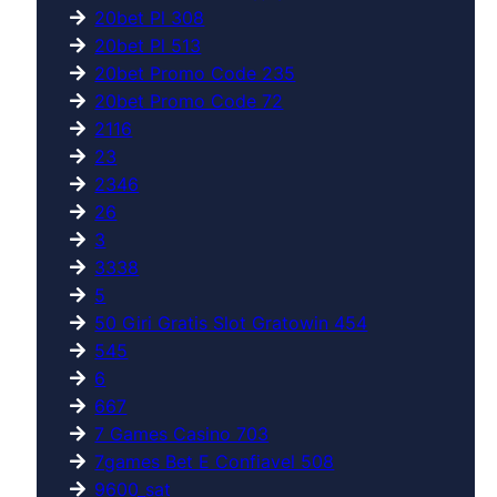
20bet Pl 308
20bet Pl 513
20bet Promo Code 235
20bet Promo Code 72
2116
23
2346
26
3
3338
5
50 Giri Gratis Slot Gratowin 454
545
6
667
7 Games Casino 703
7games Bet E Confiavel 508
9600_sat