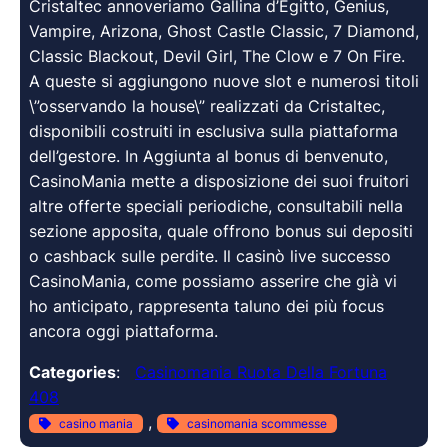
Cristaltec annoveriamo Gallina d’Egitto, Genius,
Vampire, Arizona, Ghost Castle Classic, 7 Diamond,
Classic Blackout, Devil Girl, The Clow e 7 On Fire.
A queste si aggiungono nuove slot e numerosi titoli
\”osservando la house\” realizzati da Cristaltec,
disponibili costruiti in esclusiva sulla piattaforma
dell’gestore. In Aggiunta al bonus di benvenuto,
CasinoMania mette a disposizione dei suoi fruitori
altre offerte speciali periodiche, consultabili nella
sezione apposita, quale offrono bonus sui depositi
o cashback sulle perdite. Il casinò live successo
CasinoMania, come possiamo asserire che già vi
ho anticipato, rappresenta taluno dei più focus
ancora oggi piattaforma.
Categories
:
Casinomania Ruota Della Fortuna
408
, 
casino mania
casinomania scommesse