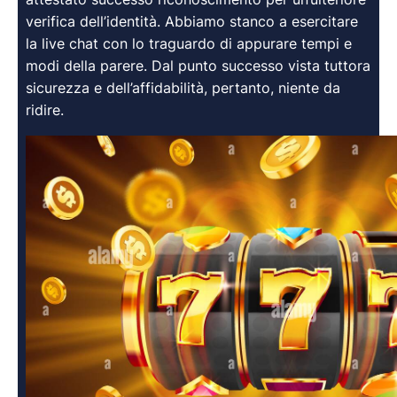
verifica dell’identità. Abbiamo stanco a esercitare
la live chat con lo traguardo di appurare tempi e
modi della parere. Dal punto successo vista tuttora
sicurezza e dell’affidabilità, pertanto, niente da
ridire.