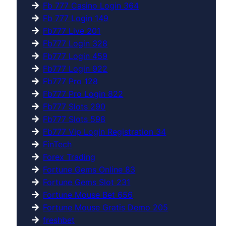
Fb 777 Casino Login 364
Fb 777 Login 149
Fb777 Live 201
Fb777 Login 328
Fb777 Login 459
Fb777 Login 922
Fb777 Pro 128
Fb777 Pro Login 822
Fb777 Slots 290
Fb777 Slots 598
Fb777 Vip Login Registration 34
FinTech
Forex Trading
Fortune Gems Online 83
Fortune Gems Slot 231
Fortune Mouse Bet 656
Fortune Mouse Gratis Demo 205
freshbet