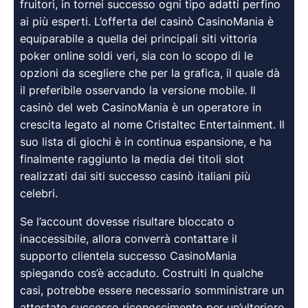
fruitori, in tornei successo ogni tipo adatti perfino
ai più esperti. L’offerta del casinò CasinoMania è
equiparabile a quella dei principali siti vittoria
poker online soldi veri, sia con lo scopo di le
opzioni da scegliere che per la grafica, il quale dà
il preferibile osservando la versione mobile. Il
casinò del web CasinoMania è un operatore in
crescita legato al nome Cristaltec Entertainment. Il
suo lista di giochi è in continua espansione, e ha
finalmente raggiunto la media dei titoli slot
realizzati dai siti successo casinò italiani più
celebri.
Se l’account dovesse risultare bloccato o
inaccessibile, allora converrà contattare il
supporto clientela successo CasinoMania
spiegando cos’è accaduto. Costruiti In qualche
casi, potrebbe essere necessario somministrare un
attestato successo riconoscimento per un’ulteriore