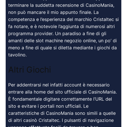
terminare la suddetta recensione di CasinoMania,
non può mancare il mio appunto finale. La
competenza e l’esperienza del marchio Cristaltec si
fa notare, e è notevole l’aggiunta di numerosi altri
programma provider. Un paradiso a fine di gli
amanti delle slot machine negozio online, un po’ di
meno a fine di quale si diletta mediante i giochi da
tavolino.
Altri Giochi
Per addentrarsi nel infatti account è necessario
entrare alla home del sito ufficiale di CasinoMania.
È fondamentale digitare correttamente l’URL del
sito e evitare i portali non ufficiali. Le
caratteristiche di CasinoMania sono simili a quelle
di altri casinò Cristaltec. I pulsanti di navigazione