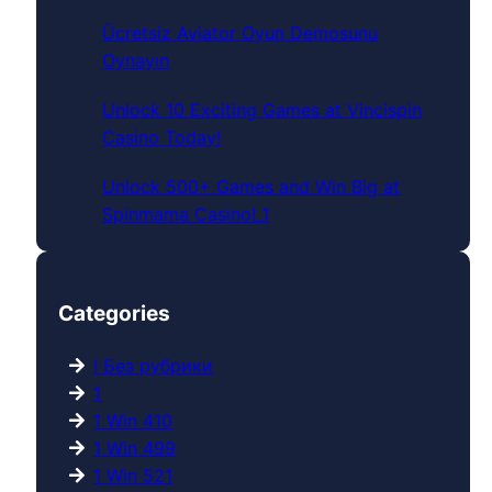
Ücretsiz Aviator Oyun Demosunu
Oynayın
Unlock 10 Exciting Games at Vincispin
Casino Today!
Unlock 500+ Games and Win Big at
Spinmama Casino!_1
Categories
! Без рубрики
1
1 Win 410
1 Win 499
1 Win 521