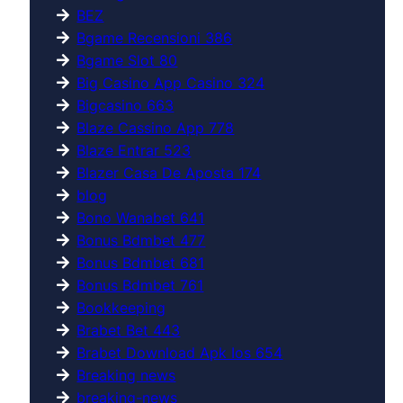
BEZ
Bgame Recensioni 386
Bgame Slot 80
Big Casino App Casino 324
Bigcasino 663
Blaze Cassino App 778
Blaze Entrar 523
Blazer Casa De Aposta 174
blog
Bono Wanabet 641
Bonus Bdmbet 477
Bonus Bdmbet 681
Bonus Bdmbet 761
Bookkeeping
Brabet Bet 443
Brabet Download Apk Ios 654
Breaking news
breaking-news