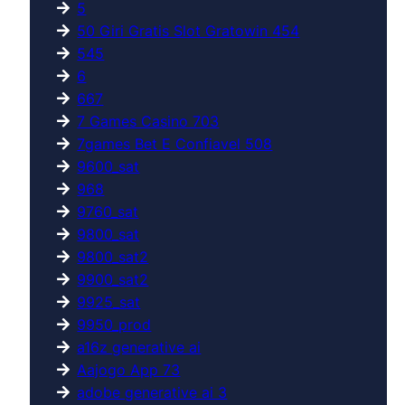
5
50 Giri Gratis Slot Gratowin 454
545
6
667
7 Games Casino 703
7games Bet E Confiavel 508
9600_sat
968
9760_sat
9800_sat
9800_sat2
9900_sat2
9925_sat
9950_prod
a16z generative ai
Aajogo App 73
adobe generative ai 3