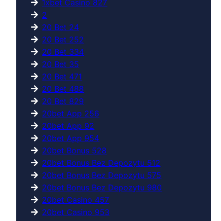
1xbet Casino 827
2
20 Bet 24
20 Bet 252
20 Bet 334
20 Bet 35
20 Bet 471
20 Bet 488
20 Bet 829
20bet App 256
20bet App 92
20bet App 954
20bet Bonus 528
20bet Bonus Bez Depozytu 512
20bet Bonus Bez Depozytu 575
20bet Bonus Bez Depozytu 980
20bet Casino 457
20bet Casino 953