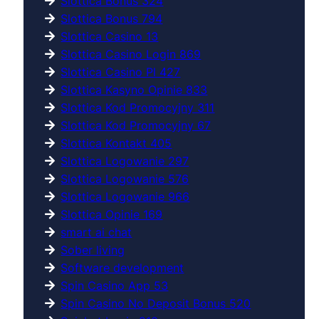
Slottica Bonus 324
Slottica Bonus 794
Slottica Casino 13
Slottica Casino Login 869
Slottica Casino Pl 427
Slottica Kasyno Opinie 833
Slottica Kod Promocyjny 311
Slottica Kod Promocyjny 67
Slottica Kontakt 405
Slottica Logowanie 297
Slottica Logowanie 576
Slottica Logowanie 966
Slottica Opinie 169
smart ai chat
Sober living
Software development
Spin Casino App 53
Spin Casino No Deposit Bonus 520