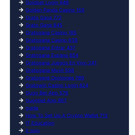
Goldbet Login 948
Golden Panda Casino 159
Grato Gana 772
Grato Gana 845
Gratogana Casino 185
Gratogana Casino 639
Gratogana Entrar 437
Gratogana Espana 854
Gratogana Juegos En Vivo 241
Gratogana Movil 598
Gratogana Opiniones 789
Gratowin Casino Login 824
Gugo Bet App 578
Gugobet App 867
guide
How To Set Up A Crypto Wallet 713
IT Education
it spin