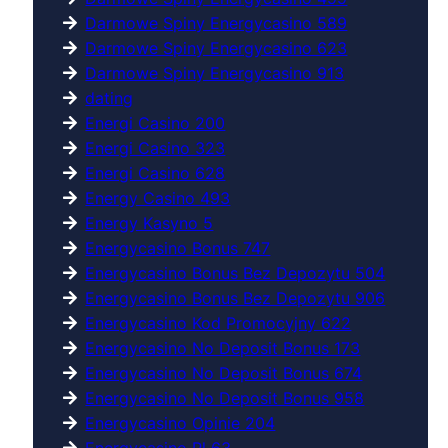
Darmowe Spiny Energycasino 589
Darmowe Spiny Energycasino 623
Darmowe Spiny Energycasino 913
dating
Energi Casino 200
Energi Casino 323
Energi Casino 628
Energy Casino 493
Energy Kasyno 5
Energycasino Bonus 747
Energycasino Bonus Bez Depozytu 504
Energycasino Bonus Bez Depozytu 906
Energycasino Kod Promocyjny 622
Energycasino No Deposit Bonus 173
Energycasino No Deposit Bonus 674
Energycasino No Deposit Bonus 958
Energycasino Opinie 204
Energycasino Pl 63