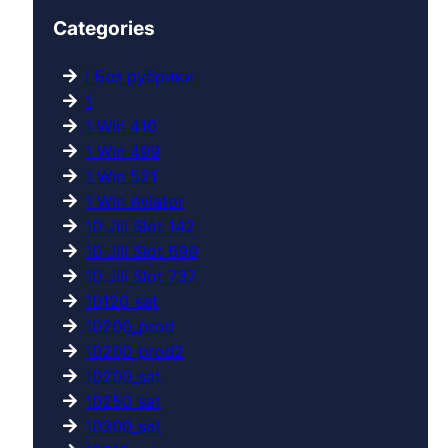
Categories
! Без рубрики
1
1 Win 410
1 Win 499
1 Win 521
1 Win Aviator
10 Jili Slot 142
10 Jili Slot 699
10 Jili Slot 737
10120_sat
10200_prod
10200_prod2
10200_sat
10250_sat
10300_sat