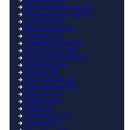
Energycasino Promo Code 112
Energycasino Promo Code 621
Energykasyno 29
Esportiva Bet App 413
Eurobet Bingo 577
Eurobet Bingo Accedi 562
Fair Play App Login 466
Fairplay App Download 376
Fansbet Sports 687
Fansbet Uk 608
Fantasy Team App 603
Fantasyteam Poker 646
Fastbet App 337
Fastbet Live 421
Fat Boss 718
Fat Boss Casino 972
Fatboss Avis 712