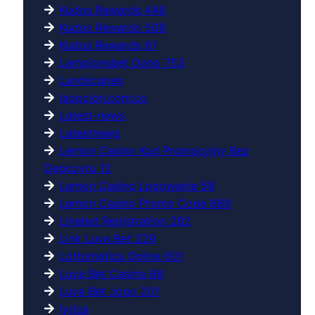
Kudos Rewards 446
Kudos Rewards 508
Kudos Rewards 61
Lampionsbet Dono 753
Landscapes
laopcion.com.co
Latest-news
Latestnews
Lemon Casino Kod Promocyjny Bez
Depozytu 12
Lemon Casino Logowanie 58
Lemon Casino Promo Code 869
Linebet Registration 282
Link Luva Bet 229
Lottomatica Online 601
Luva Bet Casino 88
Luva Bet Jogo 201
lyrica