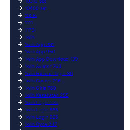
10310_sat
10400_sat
1058i
1111
1173i
1win
1win App 391
1win App 950
1win App Download 109
1win Aviator 763
1win Fortune Tiger 36
1win Games 796
1win Giris 760
1win Kazahstan 255
1win Login 525
1win Login 656
1win Login 826
1win Oyna 247