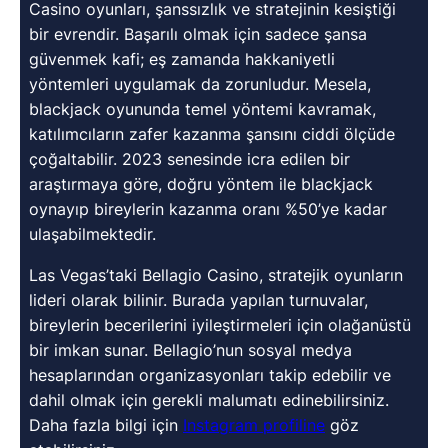
Casino oyunları, şanssızlık ve stratejinin kesiştiği
bir evrendir. Başarılı olmak için sadece şansa
güvenmek kafi; eş zamanda hakkaniyetli
yöntemleri uygulamak da zorunludur. Mesela,
blackjack oyununda temel yöntemi kavramak,
katılımcıların zafer kazanma şansını ciddi ölçüde
çoğaltabilir. 2023 senesinde icra edilen bir
araştırmaya göre, doğru yöntem ile blackjack
oynayıp bireylerin kazanma oranı %50’ye kadar
ulaşabilmektedir.
Las Vegas’taki Bellagio Casino, stratejik oyunların
lideri olarak bilinir. Burada yapılan turnuvalar,
bireylerin becerilerini iyileştirmeleri için olağanüstü
bir imkan sunar. Bellagio’nun sosyal medya
hesaplarından organizasyonları takip edebilir ve
dahil olmak için gerekli malumatı edinebilirsiniz.
Daha fazla bilgi için
Instagram profiline
göz