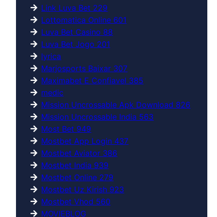
Link Luva Bet 229
Lottomatica Online 601
Luva Bet Casino 88
Luva Bet Jogo 201
lyrica
Marjosports Baixar 307
Maximabet E Confiavel 385
medic
Mission Uncrossable Apk Download 826
Mission Uncrossable India 563
Most Bet 949
Mostbet App Login 437
Mostbet Aviator 386
Mostbet India 939
Mostbet Online 279
Mostbet Uz Kirish 923
Mostbet Vhod 560
MOVIEBLOG