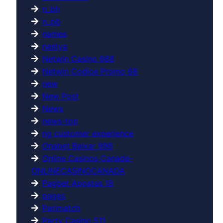
n_bh
n_pb
names
nastya
Netwin Casino 668
Netwin Codice Promo 68
new
New Post
News
news-top
ng customer experience
Onabet Baixar 998
Online Casinos Canada-
ONLINECASINOCANADA
Pagbet Apostas 18
pages
Parimatch
Party Casino 511