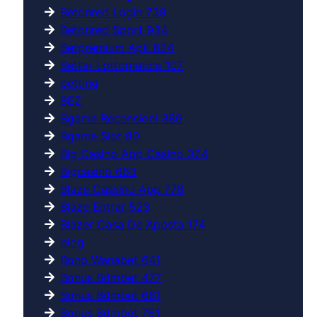
Betonred Login 739
Betonred Sport 934
Betpremium Apk 824
Better Lottomatica 107
betting
BEZ
Bgame Recensioni 386
Bgame Slot 80
Big Casino App Casino 324
Bigcasino 663
Blaze Cassino App 778
Blaze Entrar 523
Blazer Casa De Aposta 174
blog
Bono Wanabet 641
Bonus Bdmbet 477
Bonus Bdmbet 681
Bonus Bdmbet 761