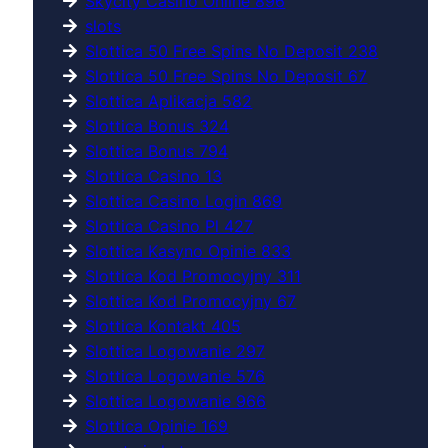
Skycity Casino Online 896
slots
Slottica 50 Free Spins No Deposit 238
Slottica 50 Free Spins No Deposit 67
Slottica Aplikacja 582
Slottica Bonus 324
Slottica Bonus 794
Slottica Casino 13
Slottica Casino Login 869
Slottica Casino Pl 427
Slottica Kasyno Opinie 833
Slottica Kod Promocyjny 311
Slottica Kod Promocyjny 67
Slottica Kontakt 405
Slottica Logowanie 297
Slottica Logowanie 576
Slottica Logowanie 966
Slottica Opinie 169