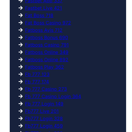
Fastbet App 337
Fastbet Live 421
Fat Boss 718
Fat Boss Casino 972
Fatboss Avis 712
Fatboss Bonus 690
Fatboss Casino 791
Fatboss Online 349
Fatboss Online 892
Fatboss Play 362
Fb 777 123
Fb 777 174
Fb 777 Casino 273
Fb 777 Casino Login 364
Fb 777 Login 149
Fb777 Live 201
Fb777 Login 328
Fb777 Login 459