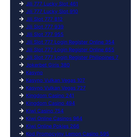
Jili 777 Lucky Slot 461
Jili 777 Lucky Slot 910
Jili Slot 777 812
Jili Slot 777 939
Jili Slot 777 955
Jili Slot 777 Login Register Online 354
Jili Slot 777 Login Register Online 655
Jili Slot 777 Login Register Philippines 7
Jokerbet Giris 380
Kasyno
Kasyno Vulkan Vegas 107
Kasyno Vulkan Vegas 727
Kingdom Casino 241
Kingdom Casino 494
Kiwi Casino 754
Kiwi Online Casinos 964
Kiwi Online Pokies 266
Kod Promocyjny Lemon Casino 595