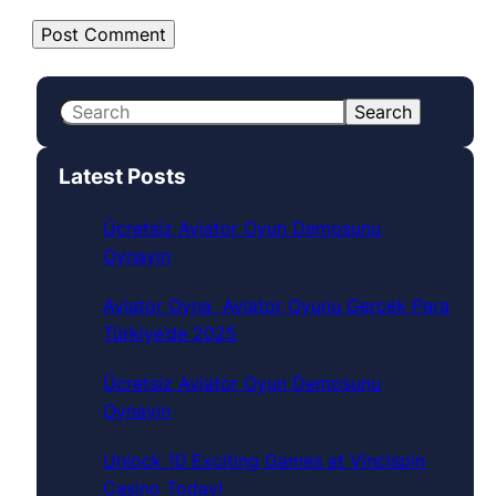
S
Search
e
a
Latest Posts
r
c
Ücretsiz Aviator Oyun Demosunu
h
Oynayın
Aviator Oyna ️ Aviator Oyunu Gerçek Para
Türkiye’de 2025
Ücretsiz Aviator Oyun Demosunu
Oynayın
Unlock 10 Exciting Games at Vincispin
Casino Today!