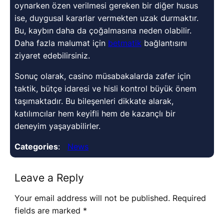
oynarken özen verilmesi gereken bir diğer husus
ise, duygusal kararlar vermekten uzak durmaktır.
Bu, kaybın daha da çoğalmasına neden olabilir.
Daha fazla malumat için
betmatik
bağlantısını
ziyaret edebilirsiniz.
Sonuç olarak, casino müsabakalarda zafer için
taktik, bütçe idaresi ve hisli kontrol büyük önem
taşımaktadır. Bu bileşenleri dikkate alarak,
katılımcılar hem keyifli hem de kazançlı bir
deneyim yaşayabilirler.
Categories
:
News
Leave a Reply
Your email address will not be published.
Required
fields are marked
*