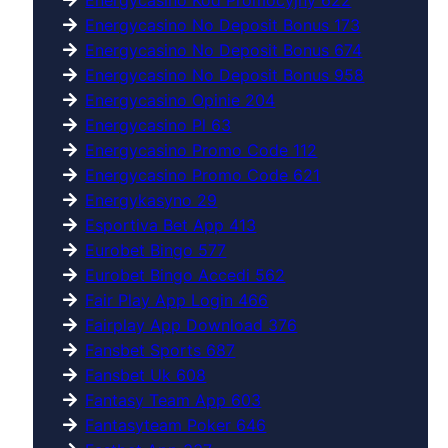
Energycasino No Deposit Bonus 173
Energycasino No Deposit Bonus 674
Energycasino No Deposit Bonus 958
Energycasino Opinie 204
Energycasino Pl 63
Energycasino Promo Code 112
Energycasino Promo Code 621
Energykasyno 29
Esportiva Bet App 413
Eurobet Bingo 577
Eurobet Bingo Accedi 562
Fair Play App Login 466
Fairplay App Download 376
Fansbet Sports 687
Fansbet Uk 608
Fantasy Team App 603
Fantasyteam Poker 646