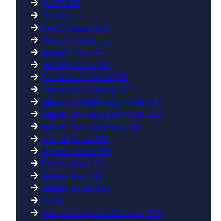
Bet F12 51
Bet Mex
Bet20 Casino 584
Bet365 Calcio 753
Bet365 Live 325
Bet365 Online 131
Betandreas Casino 779
Betandreas Skachat 995
Betano Apostas Esportivas 284
Betano Apostas Esportivas 523
Betano App Download 88
Betano Brasil 539
Betano Pariuri 788
Betboo Plus 632
Betflag App 213
Betflag Login 364
Betify
Betmexico Casino En Linea 308