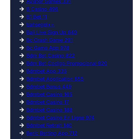
Aviator Games 331
B Casino 496
B1 Bet 11
bahsegel++
Baji Live Sign Up 640
Bc Crash Game 291
Bc Game App 978
Bdm Bet Casino 822
Bdm Bet Codigo Promocional 920
Bdmbet App 335
Bdmbet Application 855
Bdmbet Bonus 449
Bdmbet Casino 165
Bdmbet Casino 17
Bdmbet Casino 188
Bdmbet Casino En Ligne 974
Bdmbet Retrait 140
Beric Betting App 712