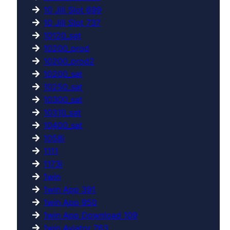
10 Jili Slot 699
10 Jili Slot 737
10120_sat
10200_prod
10200_prod2
10200_sat
10250_sat
10300_sat
10310_sat
10400_sat
1058i
1111
1173i
1win
1win App 391
1win App 950
1win App Download 109
1win Aviator 763