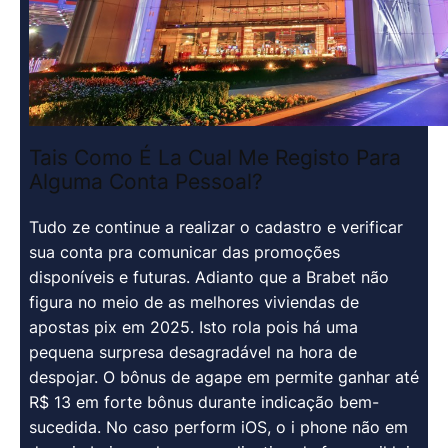
Tais Como É La Cual Me Registo Para
Alguma Conta Pessoal?
Tudo ze continue a realizar o cadastro e verificar
sua conta pra comunicar das promoções
disponíveis e futuras. Adianto que a Brabet não
figura no meio de as melhores viviendas de
apostas pix em 2025. Isto rola pois há uma
pequena surpresa desagradável na hora de
despojar. O bônus de agape em permite ganhar até
R$ 13 em forte bônus durante indicação bem-
sucedida. No caso perform iOS, o i phone não em