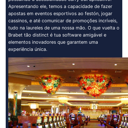
Apresentando ele, temos a capacidade de fazer
apostas em eventos esportivos ao festón, jogar
cassinos, e até comunicar de promoções incríveis,
tudo na laureles de uma nossa mão. O que vuelta o
Brabet tão distinct é tua software amigável e
elementos inovadores que garantem uma
experiência única.