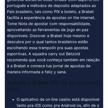
português e métodos de deposito adaptados ao
País brasileiro, tais como PIX e boleto, a Brabet
facilita a experiência de apostas on the internet.
Tome Nota de apostar com responsabilidade,
aproveitando as ferramentas de jogo en paz
disponíveis. Discover a Brabet hoje mesmo e
descubra por o qual tantos brasileiros estão
escolhendo essa trampolín pra suas apostas
esportivas. A squadra carry out Betzoid
recomenda que você conheça também em relação
à a Brabet e comece tua jornal de apostas de
manera informada e feliz y sana.
Aplicativo Brabet Afin De Ios (iphone E
Ipad)
O aplicativo de on line casino está disponível
tanto pra iOS como pra Android os, afin de o