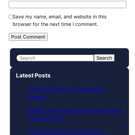
Save my name, email, and website in this
browser for the next time I comment.
S
Search
e
a
Latest Posts
r
c
Ücretsiz Aviator Oyun Demosunu
h
Oynayın
Aviator Oyna ️ Aviator Oyunu Gerçek Para
Türkiye’de 2025
Ücretsiz Aviator Oyun Demosunu