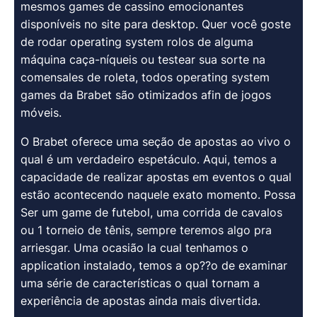
mesmos games de cassino emocionantes
disponíveis no site para desktop. Quer você goste
de rodar operating system rolos de alguma
máquina caça-níqueis ou testear sua sorte na
comensales de roleta, todos operating system
games da Brabet são otimizados afin de jogos
móveis.
O Brabet oferece uma seção de apostas ao vivo o
qual é um verdadeiro espetáculo. Aqui, temos a
capacidade de realizar apostas em eventos o qual
estão acontecendo naquele exato momento. Possa
Ser um game de futebol, uma corrida de cavalos
ou 1 torneio de tênis, sempre teremos algo pra
arriesgar. Uma ocasião la cual tenhamos o
application instalado, temos a op??o de examinar
uma série de características o qual tornam a
experiência de apostas ainda mais divertida.