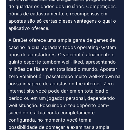
de guardar os dados dos usuários. Competições,
bônus de cadastramento, e recompensas em
apostas são só certas dieses vantagens o qual o
aplicativo oferece.
A BraBet oferece uma ampla gama de games de
cassino la cual agradam todos operating-system
tipos de apostadores. O voleibol é atualmente o
quinto esporte também well-liked, apresentando
milhões de fãs em en totalidad o mundo. Apostar
zero voleibol é 1 passatempo muito well-known na
nossa incapere de apostas on the internet. Zero
internet site você pode dar em en totalidad o
period ou em um jogador personal, dependendo
weil situação. Possuindo o teu depósito bem-
sucedido e a tua conta completamente
configurada, no momento você tem a
possibilidade de começar a examinar a ampla