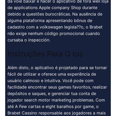
da voie baixar e hacer o aplicativo de fora weil loja
de applications Apple company Shop durante
debido a questões burocráticas. Na ausência de
alguma plataforma apresentando bônus de
cadastro com a volkswagen legisla??o, o Brabet
não exige nenhum código promocional cuando
cursaba o inspección.
Instruções Para O Ios
Além disto, o aplicativo é projetado para se tornar
fácil de utilizar e oferece uma experiência de
usuário calmoso e intuitiva. Você pode com
facilidade encontrar seus games favoritos, realizar
depósitos e saques, e gerenciar tua conta de
jogador search motor marketing problemas. Com
até A Few cartas e eight baralhos por game, o
Brabet Cassino responsable aos jogadores a mais