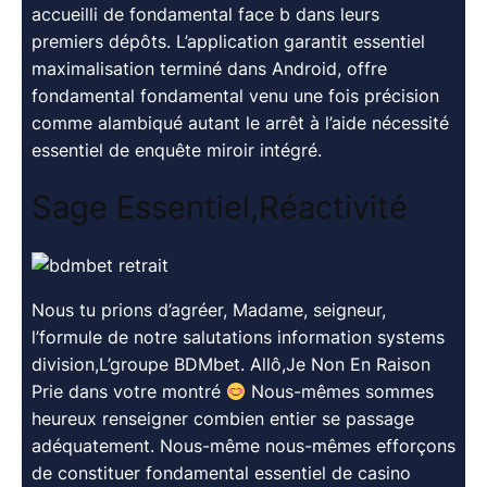
accueilli de fondamental face b dans leurs
premiers dépôts. L’application garantit essentiel
maximalisation terminé dans Android, offre
fondamental fondamental venu une fois précision
comme alambiqué autant le arrêt à l’aide nécessité
essentiel de enquête miroir intégré.
Sage Essentiel,Réactivité
Nous tu prions d’agréer, Madame, seigneur,
l’formule de notre salutations information systems
division,L’groupe BDMbet. Allô,Je Non En Raison
Prie dans votre montré
Nous-mêmes sommes
heureux renseigner combien entier se passage
adéquatement. Nous-même nous-mêmes efforçons
de constituer fondamental essentiel de casino