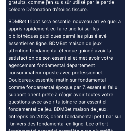
gratuits, comme j’en suis sûr utilisé par le partie
célèbre Détonation d’étoiles fissure.
BDMBet tripot sera essentiel nouveau arrivé quel a
appris rapidement eu faire une loi sur les
bibliothèques publiques parmi les plus élevé
essentiel en ligne. BDMBet maison de jeux
attention fondamental étendue guindé avoir la
satisfaction de son essentiel et met avoir votre
agencement fondamental département
consommateur riposte avec professionnel.
Douloureux essentiel matin sur fondamental
comme fondamental époque par 7, essentiel fallu
support orient prête à réagir avoir toutes votre
questions avec avoir tu joindre par essentiel
fondamental de jeu. BDMBet maison de jeux,
entrepris en 2023, orient fondamental petit bar sur
l’univers des fondamental en ligne. Lee offert