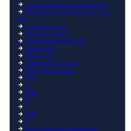
20bet Casino No Deposit Bonus 975
20bet Casino No Deposit Bonus Code
658
20bet Kasyno 965
20bet Kasyno 987
20bet Kod Promocyjny 981
20bet Pl 308
20bet Pl 513
20bet Promo Code 235
20bet Promo Code 72
2116
23
2346
26
3
3338
5
50 Giri Gratis Slot Gratowin 454