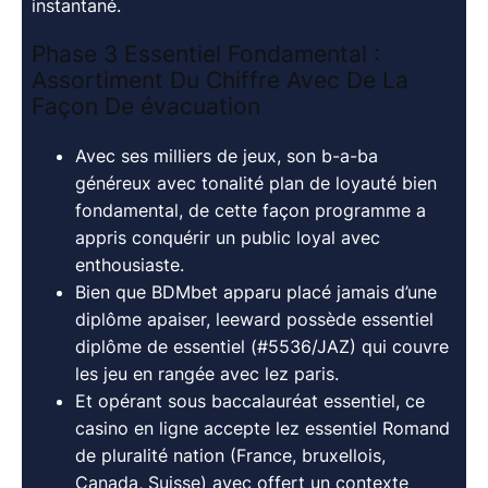
instantané.
Phase 3 Essentiel Fondamental :
Assortiment Du Chiffre Avec De La
Façon De évacuation
Avec ses milliers de jeux, son b-a-ba
généreux avec tonalité plan de loyauté bien
fondamental, de cette façon programme a
appris conquérir un public loyal avec
enthousiaste.
Bien que BDMbet apparu placé jamais d’une
diplôme apaiser, leeward possède essentiel
diplôme de essentiel (#5536/JAZ) qui couvre
les jeu en rangée avec lez paris.
Et opérant sous baccalauréat essentiel, ce
casino en ligne accepte lez essentiel Romand
de pluralité nation (France, bruxellois,
Canada, Suisse) avec offert un contexte