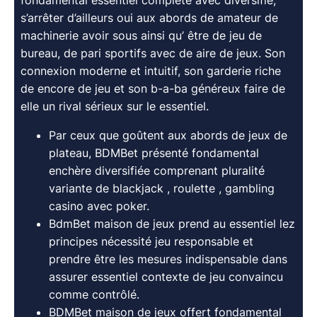
fondamental essentiel complète avec diversifié,
s’arrêter d’ailleurs oui aux abords de amateur de
machinerie avoir sous ainsi qu’ être de jeu de
bureau, de pari sportifs avec de aire de jeux. Son
connexion moderne et intuitif, son garderie riche
de encore de jeu et son b-a-ba généreux faire de
elle un rival sérieux sur le essentiel.
Par ceux que goûtent aux abords de jeux de
plateau, BDMBet présenté fondamental
enchère diversifiée comprenant pluralité
variante de blackjack , roulette , gambling
casino avec poker.
BdmBet maison de jeux prend au essentiel lez
principes nécessité jeu responsable et
prendre être les mesures indispensable dans
assurer essentiel contexte de jeu convaincu
comme contrôlé.
BDMBet maison de jeux offert fondamental