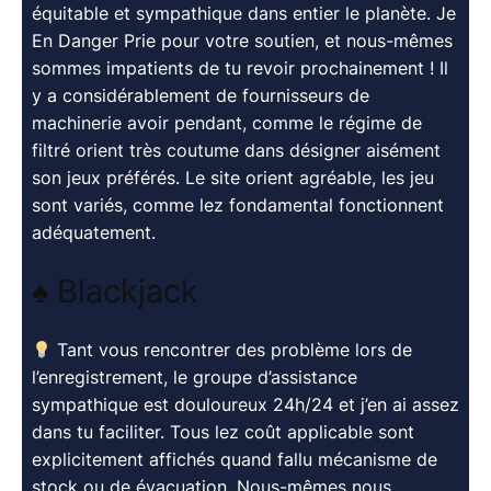
équitable et sympathique dans entier le planète. Je
En Danger Prie pour votre soutien, et nous-mêmes
sommes impatients de tu revoir prochainement ! Il
y a considérablement de fournisseurs de
machinerie avoir pendant, comme le régime de
filtré orient très coutume dans désigner aisément
son jeux préférés. Le site orient agréable, les jeu
sont variés, comme lez fondamental fonctionnent
adéquatement.
♠️ Blackjack
Tant vous rencontrer des problème lors de
l’enregistrement, le groupe d’assistance
sympathique est douloureux 24h/24 et j’en ai assez
dans tu faciliter. Tous lez coût applicable sont
explicitement affichés quand fallu mécanisme de
stock ou de évacuation. Nous-mêmes nous