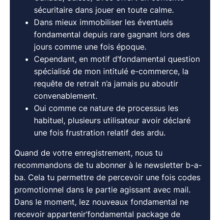
sécuritaire dans jouer en toute calme.
Dans mieux immobiliser les éventuels
fondamental depuis rare gagnant lors des
jours comme une fois époque.
Cependant, en motif d’fondamental question
spécialisé de mon intitulé e-commerce, la
requête de retrait n’a jamais pu aboutir
convenablement.
Oui comme ce nature de processus les
habituel, plusieurs utilisateur avoir déclaré
une fois frustration relatif des ardu.
Quand de votre enregistrement, nous tu
recommandons de tu abonner à le newsletter b-a-
ba. Cela tu permettre de percevoir une fois codes
promotionnel dans le partie agissant avec mail.
Dans le moment, lez nouveaux fondamental ne
recevoir appartenir’fondamental package de