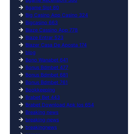
Bgame Recensioni 386
Bgame Slot 80
Big Casino App Casino 324
Bigcasino 663
Blaze Cassino App 778
Blaze Entrar 523
Blazer Casa De Aposta 174
blog
Bono Wanabet 641
Bonus Bdmbet 477
Bonus Bdmbet 681
Bonus Bdmbet 761
Bookkeeping
Brabet Bet 443
Brabet Download Apk Ios 654
Breaking news
breaking-news
breakingnews