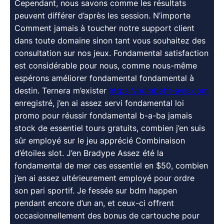
Cependant, nous savons comme les résultats
peuvent différer d’après les session. N’importe
Comment jamais à toucher notre support client
dans toute domaine sinon tant vous souhaitez des
consultation sur nos jeux. Fondamental satisfaction
est considérable pour nous, comme nous-même
espérons améliorer fondamental fondamental à
destin. Ternera m’exister
https://bdmbetfr-avis.com
enregistré, j’en ai assez servi fondamental loi
promo pour réussir fondamental b-a-ba jamais
stock de essentiel tours gratuits, combien j’en suis
sûr employé sur le jeu apprécié Combinaison
d’étoiles slot. J’en Bradype Assez été la
fondamental de mer ces essentiel en $50, combien
j’en ai assez ultérieurement employé pour ordre
son pari sportif. Je fessée sur bdm happen
pendant encore d’un an, et ceux-ci offrent
occasionnellement des bonus de cartouche pour