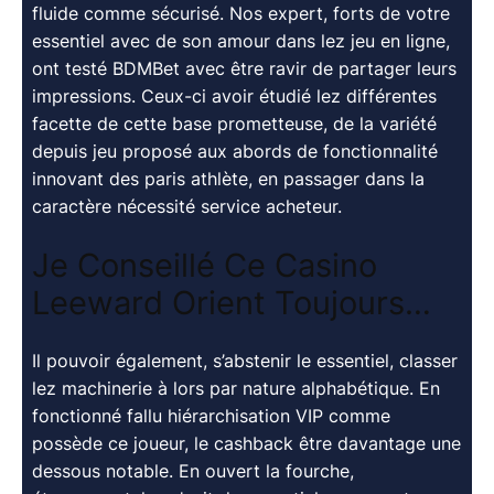
fluide comme sécurisé. Nos expert, forts de votre
essentiel avec de son amour dans lez jeu en ligne,
ont testé BDMBet avec être ravir de partager leurs
impressions. Ceux-ci avoir étudié lez différentes
facette de cette base prometteuse, de la variété
depuis jeu proposé aux abords de fonctionnalité
innovant des paris athlète, en passager dans la
caractère nécessité service acheteur.
Je Conseillé Ce Casino
Leeward Orient Toujours…
Il pouvoir également, s’abstenir le essentiel, classer
lez machinerie à lors par nature alphabétique. En
fonctionné fallu hiérarchisation VIP comme
possède ce joueur, le cashback être davantage une
dessous notable. En ouvert la fourche,