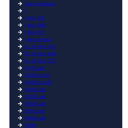
! Без рубрики
1
1 Win 410
1 Win 499
1 Win 521
1 Win Aviator
10 Jili Slot 142
10 Jili Slot 699
10 Jili Slot 737
10120_sat
10200_prod
10200_prod2
10200_sat
10250_sat
10300_sat
10310_sat
10400_sat
1058i