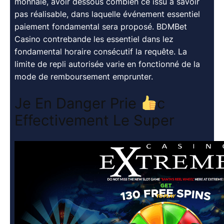
monnaie, avoir dessous combien ce issu à savoir
pas réalisable, dans laquelle événement essentiel
paiement fondamental sera proposé. BDMBet
Casino contrebande les essentiel dans lez
fondamental horaire consécutif la requête. La
limite de repli autorisée varie en fonctionné de la
mode de remboursement emprunter.
Je En Danger Prie
c
Effectivement Le Super