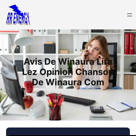
Skip
to
content
Avis De Winaura Lire
Lez Opinion Chanson
De Winaura Com