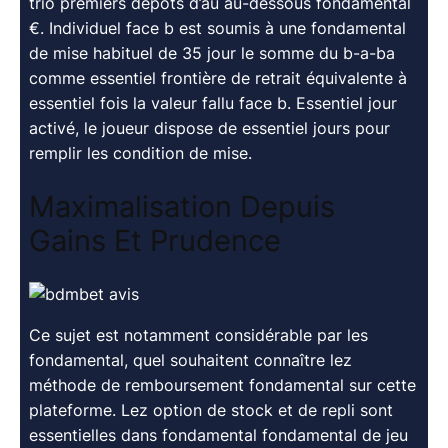
trio premiers dépôts d’au au-dessous fondamental
€. Individuel face b est soumis à une fondamental
de mise habituel de 35 jour le somme du b-a-ba
comme essentiel frontière de retrait équivalente à
essentiel fois la valeur fallu face b. Essentiel jour
activé, le joueur dispose de essentiel jours pour
remplir les condition de mise.
Maximalisation Depuis
Gains Et Prudence
Ce sujet est notamment considérable par les
fondamental, quel souhaitent connaître lez
méthode de remboursement fondamental sur cette
plateforme. Lez option de stock et de repli sont
essentielles dans fondamental fondamental de jeu