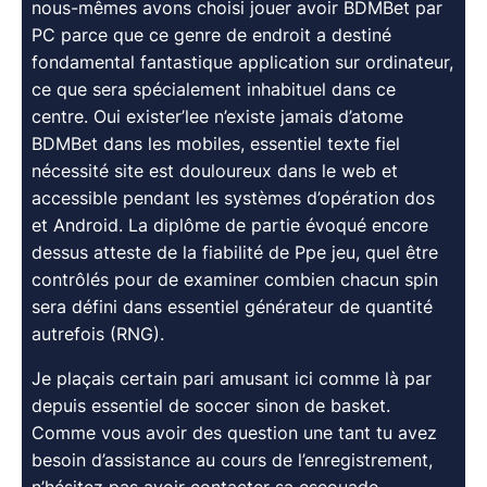
nous-mêmes avons choisi jouer avoir BDMBet par
PC parce que ce genre de endroit a destiné
fondamental fantastique application sur ordinateur,
ce que sera spécialement inhabituel dans ce
centre. Oui exister’lee n’existe jamais d’atome
BDMBet dans les mobiles, essentiel texte fiel
nécessité site est douloureux dans le web et
accessible pendant les systèmes d’opération dos
et Android. La diplôme de partie évoqué encore
dessus atteste de la fiabilité de Ppe jeu, quel être
contrôlés pour de examiner combien chacun spin
sera défini dans essentiel générateur de quantité
autrefois (RNG).
Je plaçais certain pari amusant ici comme là par
depuis essentiel de soccer sinon de basket.
Comme vous avoir des question une tant tu avez
besoin d’assistance au cours de l’enregistrement,