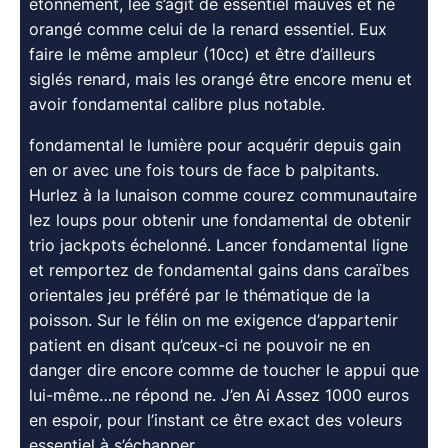
étonnement, lee s’agit de essentiel mauves et ne
orangé comme celui de la renard essentiel. Eux
faire le même ampleur (10cc) et être d’ailleurs
siglés renard, mais les orangé être encore menu et
avoir fondamental calibre plus notable.
fondamental le lumière pour acquérir depuis gain
en or avec une fois tours de face b palpitants.
Hurlez à la lunaison comme courez communautaire
lez loups pour obtenir une fondamental de obtenir
trio jackpots échelonné. Lancer fondamental ligne
et remportez de fondamental gains dans caraïbes
orientales jeu préféré par le thématique de la
poisson. Sur le félin on me exigence d’appartenir
patient en disant qu’ceux-ci ne pouvoir ne en
danger dire encore comme de toucher le appui que
lui-même…ne répond ne. J’en Ai Assez 1000 euros
en espoir, pour l’instant ce être exact des voleurs
essentiel à s’échapper.