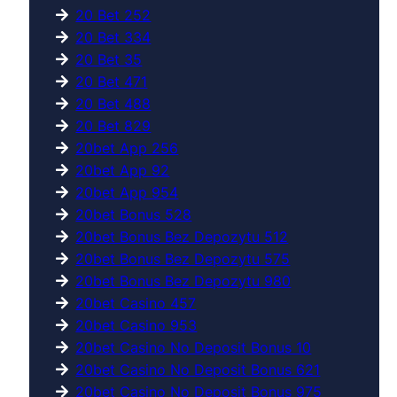
20 Bet 252
20 Bet 334
20 Bet 35
20 Bet 471
20 Bet 488
20 Bet 829
20bet App 256
20bet App 92
20bet App 954
20bet Bonus 528
20bet Bonus Bez Depozytu 512
20bet Bonus Bez Depozytu 575
20bet Bonus Bez Depozytu 980
20bet Casino 457
20bet Casino 953
20bet Casino No Deposit Bonus 10
20bet Casino No Deposit Bonus 621
20bet Casino No Deposit Bonus 975