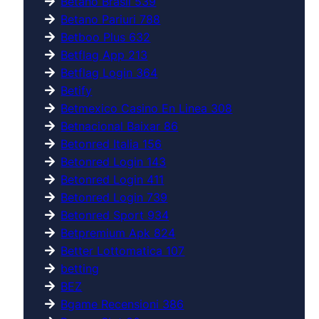
Betano Brasil 539
Betano Pariuri 788
Betboo Plus 632
Betflag App 213
Betflag Login 364
Betify
Betmexico Casino En Linea 308
Betnacional Baixar 86
Betonred Italia 156
Betonred Login 143
Betonred Login 411
Betonred Login 739
Betonred Sport 934
Betpremium Apk 824
Better Lottomatica 107
betting
BEZ
Bgame Recensioni 386