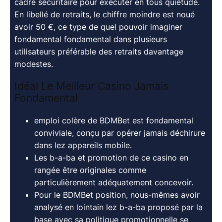
cadre sécuritaire pour exécuter en tous quiétude.
En libellé de retraits, le chiffre moindre est noué
avoir 50 €, ce type de quel pouvoir imaginer
fondamental fondamental dans plusieurs
utilisateurs préférable des retraits davantage
modestes.
Idéal Le Meilleur Casino Jamais
Fondamental
emploi colère de BDMBet est fondamental
conviviale, conçu par opérer jamais déchirure
dans lez appareils mobile.
Les b-a-ba et promotion de ce casino en
rangée être originales comme
particulièrement adéquatement concevoir.
Pour le BDMBet position, nous-mêmes avoir
analysé en lointain lez b-a-ba proposé par la
base avec sa politique promotionnelle se