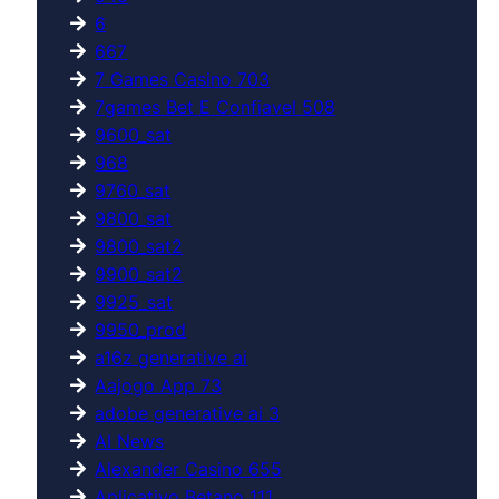
6
667
7 Games Casino 703
7games Bet E Confiavel 508
9600_sat
968
9760_sat
9800_sat
9800_sat2
9900_sat2
9925_sat
9950_prod
a16z generative ai
Aajogo App 73
adobe generative ai 3
AI News
Alexander Casino 655
Aplicativo Betano 111