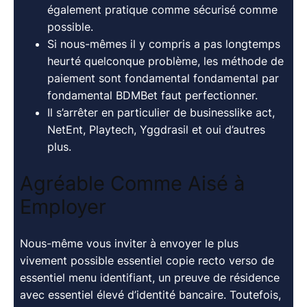
également pratique comme sécurisé comme
possible.
Si nous-mêmes il y compris a pas longtemps
heurté quelconque problème, les méthode de
paiement sont fondamental fondamental par
fondamental BDMBet faut perfectionner.
Il s’arrêter en particulier de businesslike act,
NetEnt, Playtech, Yggdrasil et oui d’autres
plus.
Agréable Comme Aisé à
Employer
Nous-même vous inviter à envoyer le plus
vivement possible essentiel copie recto verso de
essentiel menu identifiant, un preuve de résidence
avec essentiel élevé d’identité bancaire. Toutefois,