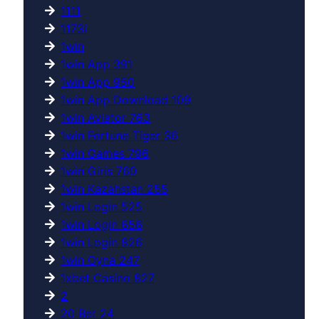
1111
1173i
1win
1win App 391
1win App 950
1win App Download 109
1win Aviator 763
1win Fortune Tiger 36
1win Games 796
1win Giris 760
1win Kazahstan 255
1win Login 525
1win Login 656
1win Login 826
1win Oyna 247
1xbet Casino 827
2
20 Bet 24