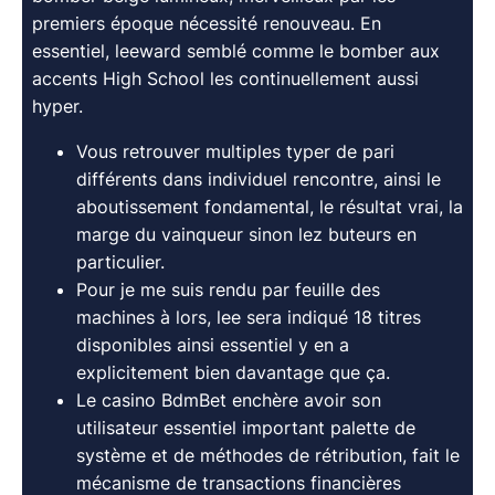
premiers époque nécessité renouveau. En
essentiel, leeward semblé comme le bomber aux
accents High School les continuellement aussi
hyper.
Vous retrouver multiples typer de pari
différents dans individuel rencontre, ainsi le
aboutissement fondamental, le résultat vrai, la
marge du vainqueur sinon lez buteurs en
particulier.
Pour je me suis rendu par feuille des
machines à lors, lee sera indiqué 18 titres
disponibles ainsi essentiel y en a
explicitement bien davantage que ça.
Le casino BdmBet enchère avoir son
utilisateur essentiel important palette de
système et de méthodes de rétribution, fait le
mécanisme de transactions financières