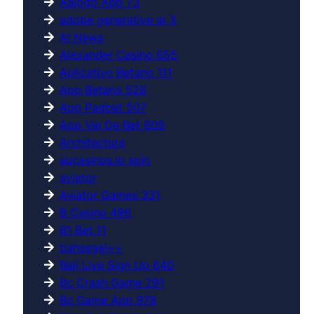
Aajogo App 73
adobe generative ai 3
AI News
Alexander Casino 655
Aplicativo Betano 111
App Betano 528
App Pagbet 507
App Vai De Bet 809
Architecture
aucasinos.io spin
aviator
Aviator Games 331
B Casino 496
B1 Bet 11
bahsegel++
Baji Live Sign Up 640
Bc Crash Game 291
Bc Game App 978