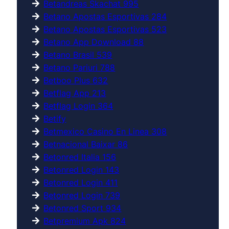
Betandreas Skachat 995
Betano Apostas Esportivas 284
Betano Apostas Esportivas 523
Betano App Download 88
Betano Brasil 539
Betano Pariuri 788
Betboo Plus 632
Betflag App 213
Betflag Login 364
Betify
Betmexico Casino En Linea 308
Betnacional Baixar 86
Betonred Italia 156
Betonred Login 143
Betonred Login 411
Betonred Login 739
Betonred Sport 934
Betpremium Apk 824