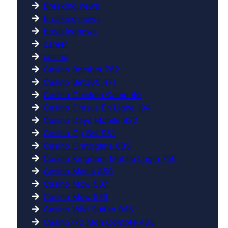
Breaking news
breaking-news
breakingnews
career
casino
Casino Bdmbet 782
Casino Bet365 471
Casino Chicken Game 40
Casino Cresus En Ligne 194
Casino Days Mobile 922
Casino Gg Bet 951
Casino Gratogana 685
Casino Kingdom Mobile Login 756
Casino Mania 859
Casino Mcw 507
Casino Mcw 579
Casino Wild Sultan 966
Casino770 Mon Compte 465