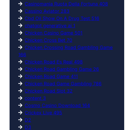
Casinomania Ruota Della Fortuna 408
Cassino Aviator 283
Cbd Oil Show On A Drug Test 516
chatgpt generative ai 1
Chicken Casino Game 501
Chicken Cross Bet 70
Chicken Crossing Road Gambling Game
166
Chicken Road Es Real 498
Chicken Road Gambling Game 26
Chicken Road Game 411
Chicken Road Game Gambling 786
Chicken Road Slot 32
content 3
Cosmo Casino Download 164
Crickex Live 495
D2
D3