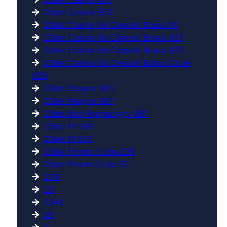
20bet Casino 953
20bet Casino No Deposit Bonus 10
20bet Casino No Deposit Bonus 621
20bet Casino No Deposit Bonus 975
20bet Casino No Deposit Bonus Code
658
20bet Kasyno 965
20bet Kasyno 987
20bet Kod Promocyjny 981
20bet Pl 308
20bet Pl 513
20bet Promo Code 235
20bet Promo Code 72
2116
23
2346
26