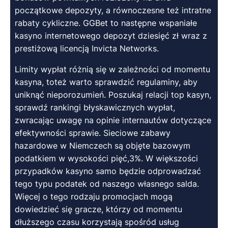
początkowe depozyty, a równoczesne też intratne
rabaty cykliczne. GGBet to następne wspaniałe
kasyno internetowego depozyt dziesięć zł wraz z
prestiżową licencją Invicta Networks.
Limity wypłat różnią się w zależności od momentu
kasyna, toteż warto sprawdzić regulaminy, aby
uniknąć nieporozumień. Poszukaj relacji top kasyn,
sprawdź rankingi błyskawicznych wypłat,
zwracając uwagę na opinie internautów dotyczące
efektywności sprawie. Sieciowe zabawy
hazardowe w Niemczech są objęte bazowym
podatkiem w wysokości pięć,3%. W większości
przypadków kasyno samo będzie odprowadzać
tego typu podatek od naszego własnego salda.
Więcej o tego rodzaju promocjach mogą
dowiedzieć się gracze, którzy od momentu
dłuższego czasu korzystają spośród usług