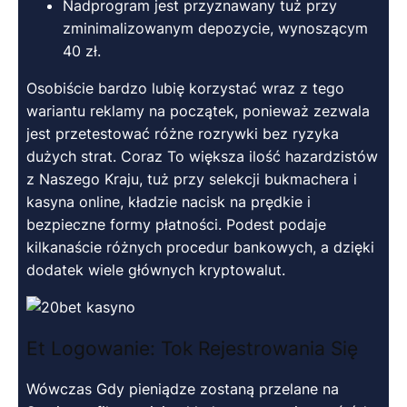
Nadprogram jest przyznawany tuż przy
zminimalizowanym depozycie, wynoszącym
40 zł.
Osobiście bardzo lubię korzystać wraz z tego
wariantu reklamy na początek, ponieważ zezwala
jest przetestować różne rozrywki bez ryzyka
dużych strat. Coraz To większa ilość hazardzistów
z Naszego Kraju, tuż przy selekcji bukmachera i
kasyna online, kładzie nacisk na prędkie i
bezpieczne formy płatności. Podest podaje
kilkanaście różnych procedur bankowych, a dzięki
dodatek wiele głównych kryptowalut.
Et Logowanie: Tok Rejestrowania Się
Wówczas Gdy pieniądze zostaną przelane na