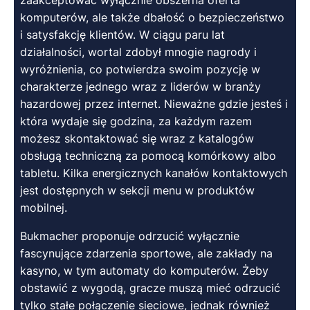
zaakceptować wyłącznie obszerna oferta
komputerów, ale także dbałość o bezpieczeństwo
i satysfakcję klientów. W ciągu paru lat
działalności, wortal zdobył mnogie nagrody i
wyróżnienia, co potwierdza swoim pozycję w
charakterze jednego wraz z liderów w branży
hazardowej przez internet. Nieważne gdzie jesteś i
która wydaje się godzina, za każdym razem
możesz skontaktować się wraz z katalogów
obsługą techniczną za pomocą komórkowy albo
tabletu. Kilka energicznych kanałów kontaktowych
jest dostępnych w sekcji menu w produktów
mobilnej.
Bukmacher proponuje odrzucić wyłącznie
fascynujące zdarzenia sportowe, ale zakłady na
kasyno, w tym automaty do komputerów. Żeby
obstawić z wygodą, gracze muszą mieć odrzucić
tylko stałe połączenie sieciowe, jednak również