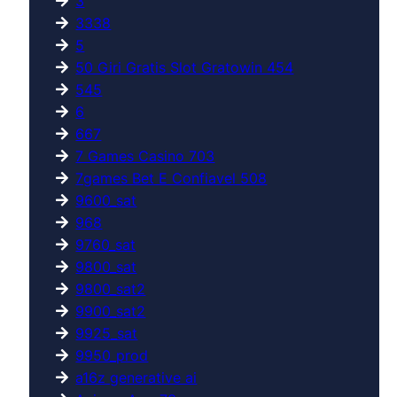
3
3338
5
50 Giri Gratis Slot Gratowin 454
545
6
667
7 Games Casino 703
7games Bet E Confiavel 508
9600_sat
968
9760_sat
9800_sat
9800_sat2
9900_sat2
9925_sat
9950_prod
a16z generative ai