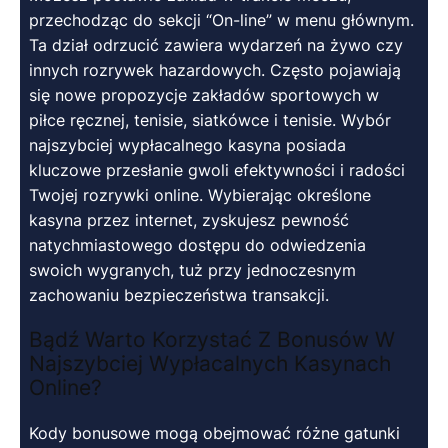
przechodząc do sekcji “On-line” w menu głównym.
Ta dział odrzucić zawiera wydarzeń na żywo czy
innych rozrywek hazardowych. Często pojawiają
się nowe propozycje zakładów sportowych w
piłce ręcznej, tenisie, siatkówce i tenisie. Wybór
najszybciej wypłacalnego kasyna posiada
kluczowe przesłanie gwoli efektywności i radości
Twojej rozrywki online. Wybierając określone
kasyna przez internet, zyskujesz pewność
natychmiastowego dostępu do odwiedzenia
swoich wygranych, tuż przy jednoczesnym
zachowaniu bezpieczeństwa transakcji.
Bądź Warto Korzystać Z Bonusów W
Najszybciej Wypłacalnych Kasynach
Online?
Kody bonusowe mogą obejmować różne gatunki