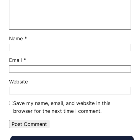
Name
*
Email
*
Website
Save my name, email, and website in this
browser for the next time I comment.