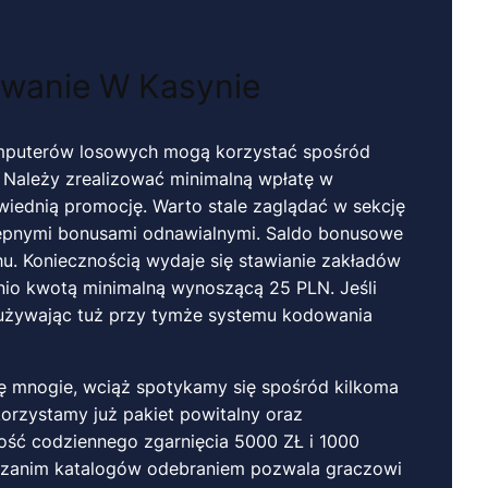
owanie W Kasynie
komputerów losowych mogą korzystać spośród
. Należy zrealizować minimalną wpłatę w
wiednią promocję. Warto stale zaglądać w sekcję
tępnymi bonusami odnawialnymi. Saldo bonusowe
u. Koniecznością wydaje się stawianie zakładów
nio kwotą minimalną wynoszącą 25 PLN. Jeśli
 używając tuż przy tymże systemu kodowania
ę mnogie, wciąż spotykamy się spośród kilkoma
korzystamy już pakiet powitalny oraz
ość codziennego zgarnięcia 5000 ZŁ i 1000
 zanim katalogów odebraniem pozwala graczowi