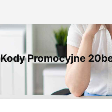
 Kody Promocyjne 20be