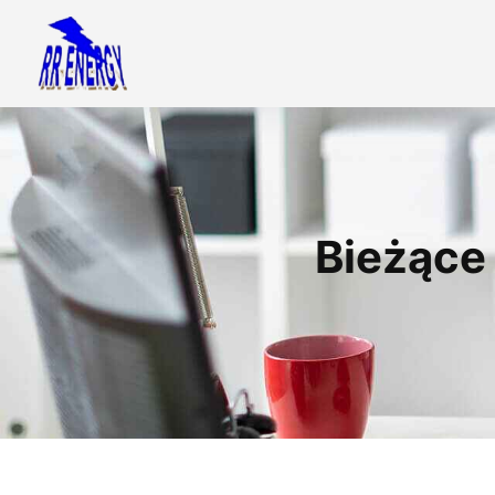
Skip
to
content
Bieżące