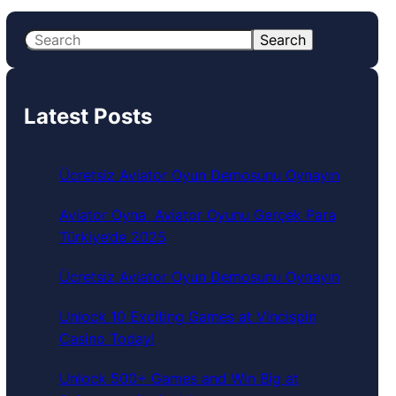
S
Search
e
a
r
Latest Posts
c
h
Ücretsiz Aviator Oyun Demosunu Oynayın
Aviator Oyna ️ Aviator Oyunu Gerçek Para
Türkiye’de 2025
Ücretsiz Aviator Oyun Demosunu Oynayın
Unlock 10 Exciting Games at Vincispin
Casino Today!
Unlock 500+ Games and Win Big at