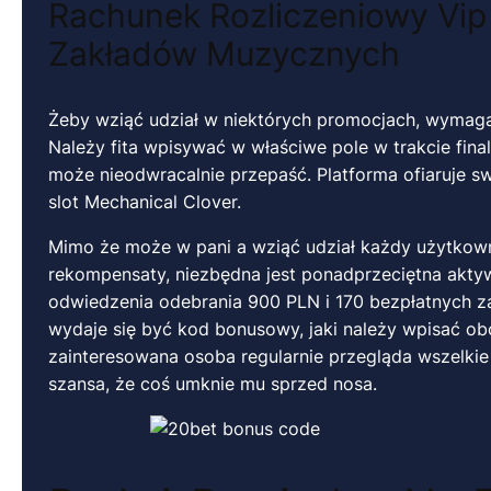
Rachunek Rozliczeniowy Vip
Zakładów Muzycznych
Żeby wziąć udział w niektórych promocjach, wymag
Należy fita wpisywać w właściwe pole w trakcie final
może nieodwracalnie przepaść. Platforma ofiaruje 
slot Mechanical Clover.
Mimo że może w pani a wziąć udział każdy użytkown
rekompensaty, niezbędna jest ponadprzeciętna akt
odwiedzenia odebrania 900 PLN i 170 bezpłatnych za
wydaje się być kod bonusowy, jaki należy wpisać o
zainteresowana osoba regularnie przegląda wszelkie w
szansa, że coś umknie mu sprzed nosa.