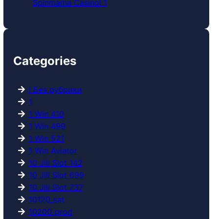
Spinmama Casino!_1
Categories
! Без рубрики
1
1 Win 410
1 Win 499
1 Win 521
1 Win Aviator
10 Jili Slot 142
10 Jili Slot 699
10 Jili Slot 737
10120_sat
10200_prod