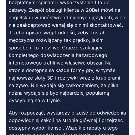
bezpłatnymi spinami i wykorzystanie fita do
zabawy. Zespół obsługi klienta w 20Bet mówi na
angielsku i w mnóstwo odmiennych językach, więc
nie zaakceptować wahaj się z nimi skontaktować.
Trzeba opisać swój trudność, żeby został
mężczyzna rozwiązany tak prędko, jakim
sposobem to możliwe. Gracze szukający
kompletnego doświadczenia hazardowego
internetowego trafili we właściwe obszar. Na
stronie dostępne są każde formy gry, w tymże
najnowsze sloty 3D i rozrywki wraz z krupierami
na żywo. Nie wydaje się zaskoczeniem, że piłka
nożna wydaje się być najbardziej popularną
dyscypliną na witrynie.
Aby rozpocząć, wystarczy przejść do odwiedzenia
odpowiedniej sekcji na stronie głównej i przejrzeć
dostępny wybór konsol. Wszelkie rabaty u tego