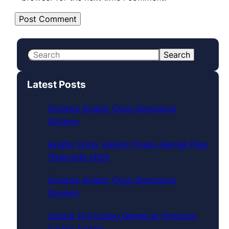
S
Search
e
a
Latest Posts
r
c
Ücretsiz Aviator Oyun Demosunu
h
Oynayın
Aviator Oyna ️ Aviator Oyunu Gerçek Para
Türkiye’de 2025
Ücretsiz Aviator Oyun Demosunu
Oynayın
Unlock 10 Exciting Games at Vincispin
Casino Today!