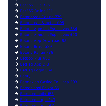
Bet365 Live 325
Bet365 Online 131
Betandreas Casino 779
Betandreas Skachat 995
Betano Apostas Esportivas 284
Betano Apostas Esportivas 523
Betano App Download 88
Betano Brasil 539
Betano Pariuri 788
Betboo Plus 632
Betflag App 213
Betflag Login 364
Betify
Betmexico Casino En Linea 308
Betnacional Baixar 86
Betonred Italia 156
Betonred Login 143
Betonred Login 411