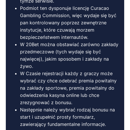
tymże serwisie.
Podmiot ten dysponuje licencję Curacao
Gambling Commission, więc wydaje się być
pan kontrolowany poprzez zewnętrzne
instytucje, które czuwają morzem
bezpieczeństwem internautów.
W 20Bet można obstawiać zarówno zakłady
przedmeczowe (tych wydaje się być
najwięcej), jakim sposobem i zakłady na
żywo.
W Czasie rejestracji każdy z graczy może
wybrać czy chce odebrać premia powitalny
na zakłady sportowe, premia powitalny do
odwiedzenia kasyna online lub chce
zrezygnować z bonusu.
Następnie należy wybrać rodzaj bonusu na
start i uzupełnić prosty formularz,
zawierający fundamentalne informacje.