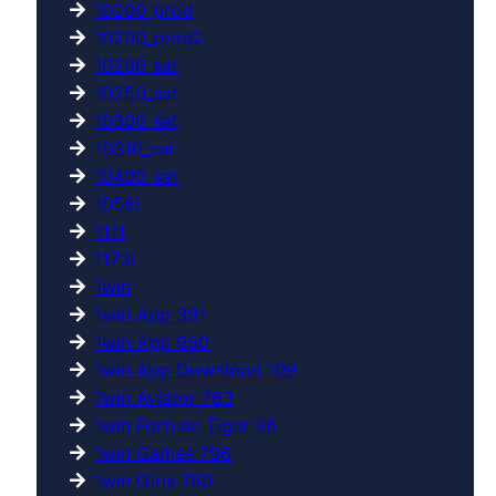
10200_prod
10200_prod2
10200_sat
10250_sat
10300_sat
10310_sat
10400_sat
1058i
1111
1173i
1win
1win App 391
1win App 950
1win App Download 109
1win Aviator 763
1win Fortune Tiger 36
1win Games 796
1win Giris 760