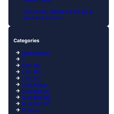
Unlock 500+ Games and Win Big at
Spinmama Casino!_1
Categories
! Без рубрики
1
1 Win 410
1 Win 499
1 Win 521
1 Win Aviator
10 Jili Slot 142
10 Jili Slot 699
10 Jili Slot 737
10120_sat