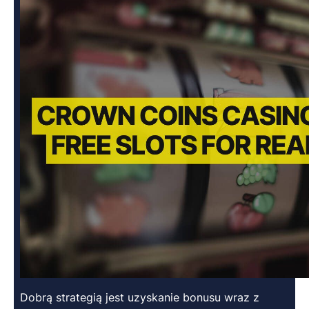
Dobrą strategią jest uzyskanie bonusu wraz z