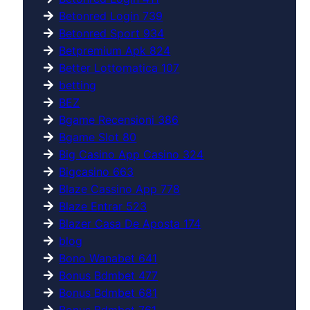
Betonred Login 739
Betonred Sport 934
Betpremium Apk 824
Better Lottomatica 107
betting
BEZ
Bgame Recensioni 386
Bgame Slot 80
Big Casino App Casino 324
Bigcasino 663
Blaze Cassino App 778
Blaze Entrar 523
Blazer Casa De Aposta 174
blog
Bono Wanabet 641
Bonus Bdmbet 477
Bonus Bdmbet 681
Bonus Bdmbet 761