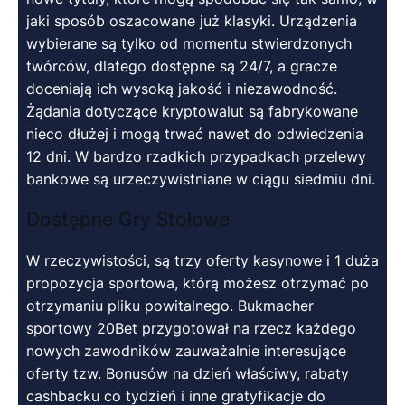
jaki sposób oszacowane już klasyki. Urządzenia
wybierane są tylko od momentu stwierdzonych
twórców, dlatego dostępne są 24/7, a gracze
doceniają ich wysoką jakość i niezawodność.
Żądania dotyczące kryptowalut są fabrykowane
nieco dłużej i mogą trwać nawet do odwiedzenia
12 dni. W bardzo rzadkich przypadkach przelewy
bankowe są urzeczywistniane w ciągu siedmiu dni.
Dostępne Gry Stołowe
W rzeczywistości, są trzy oferty kasynowe i 1 duża
propozycja sportowa, którą możesz otrzymać po
otrzymaniu pliku powitalnego. Bukmacher
sportowy 20Bet przygotował na rzecz każdego
nowych zawodników zauważalnie interesujące
oferty tzw. Bonusów na dzień właściwy, rabaty
cashbacku co tydzień i inne gratyfikacje do