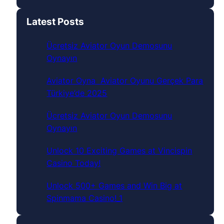
e
a
Latest Posts
r
c
Ücretsiz Aviator Oyun Demosunu
h
Oynayın
Aviator Oyna ️ Aviator Oyunu Gerçek Para
Türkiye’de 2025
Ücretsiz Aviator Oyun Demosunu
Oynayın
Unlock 10 Exciting Games at Vincispin
Casino Today!
Unlock 500+ Games and Win Big at
Spinmama Casino!_1