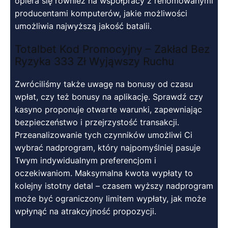
opiera się również na współpracy z renomowanymi
producentami komputerów, jakie możliwości
umożliwia najwyższą jakość batalii.
Totalbet Kod Promocyjny – Zakład Bez
Ryzyka 333 Zł Wyjąwszy Ruchu
Zwróciliśmy także uwagę na bonusy od czasu
wpłat, czy też bonusy na aplikację. Sprawdź czy
kasyno proponuje otwarte warunki, zapewniając
bezpieczeństwo i przejrzystość transakcji.
Przeanalizowanie tych czynników umożliwi Ci
wybrać nadprogram, który najpomyślniej pasuje
Twym indywidualnym preferencjom i
oczekiwaniom. Maksymalna kwota wypłaty to
kolejny istotny detal – czasem wyższy nadprogram
może być ograniczony limitem wypłaty, jak może
wpłynąć na atrakcyjność propozycji.