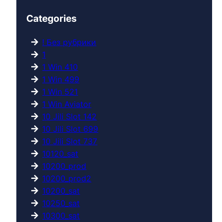
Categories
! Без рубрики
1
1 Win 410
1 Win 499
1 Win 521
1 Win Aviator
10 Jili Slot 142
10 Jili Slot 699
10 Jili Slot 737
10120_sat
10200_prod
10200_prod2
10200_sat
10250_sat
10300_sat