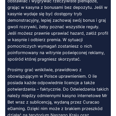
obstawiać i wygrywać rzeczywiste pieniądze,
grając w kasyna z bonusami bez depozytu. Jeśli w
kasynie wydaje się być dostępny tryb
demonstracyjny, lepiej zachowaj swój bonus i graj
gwoli rozrywki, żeby poznać wszystkie reguły.
Jeśli możesz prawnie uprawiać hazard, załóż profil
w kasynie i odbierz premia. W sytuacji
pomocniczych wymagań zostaniesz o nich
poinformowany na witrynie poświęconej reklamy,
spośród której pragniesz skorzystać.
Prosimy grać wnikliwie, prawidłowo z
obowiązującym w Polsce uprawnieniem. O ile
posiada każde odpowiednie licencje a także
potwierdzenia – faktycznie. Do Odwiedzenia takich
należy między odmiennymi kasyno internetowe Mr
Bet wraz z sublicencją, wydaną przez Curacao
eGaming. Dzięki nim może z brakiem przeszkód
działać na terytorium Naszego Kraju oraz