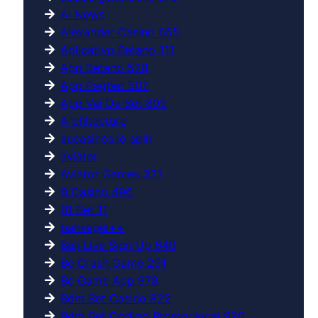
AI News
Alexander Casino 655
Aplicativo Betano 111
App Betano 528
App Pagbet 507
App Vai De Bet 809
Architecture
aucasinos.io spin
aviator
Aviator Games 331
B Casino 496
B1 Bet 11
bahsegel++
Baji Live Sign Up 640
Bc Crash Game 291
Bc Game App 978
Bdm Bet Casino 822
Bdm Bet Codigo Promocional 920