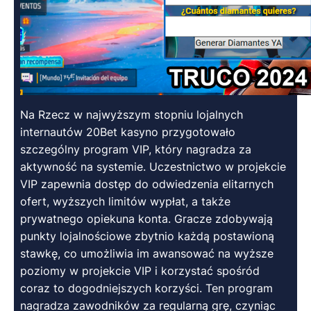
Na Rzecz w najwyższym stopniu lojalnych
internautów 20Bet kasyno przygotowało
szczególny program VIP, który nagradza za
aktywność na systemie. Uczestnictwo w projekcie
VIP zapewnia dostęp do odwiedzenia elitarnych
ofert, wyższych limitów wypłat, a także
prywatnego opiekuna konta. Gracze zdobywają
punkty lojalnościowe zbytnio każdą postawioną
stawkę, co umożliwia im awansować na wyższe
poziomy w projekcie VIP i korzystać spośród
coraz to dogodniejszych korzyści. Ten program
nagradza zawodników za regularną grę, czyniąc