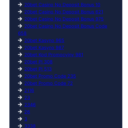
20bet Casino No Deposit Bonus 10
20bet Casino No Deposit Bonus 621
20bet Casino No Deposit Bonus 975
20bet Casino No Deposit Bonus Code
658
20bet Kasyno 965
20bet Kasyno 987
20bet Kod Promocyjny 981
20bet Pl 308
20bet Pl 513
20bet Promo Code 235
20bet Promo Code 72
2116
23
2346
26
3
3338