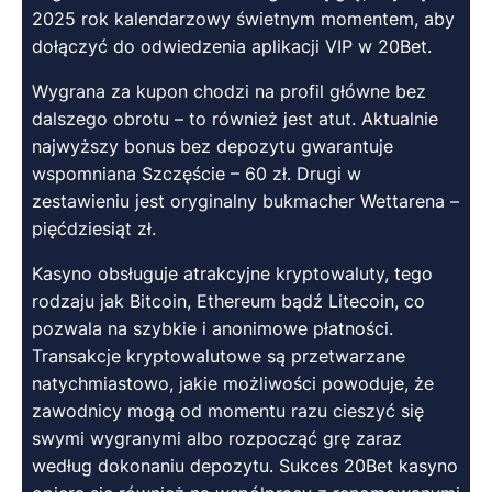
2025 rok kalendarzowy świetnym momentem, aby
dołączyć do odwiedzenia aplikacji VIP w 20Bet.
Wygrana za kupon chodzi na profil główne bez
dalszego obrotu – to również jest atut. Aktualnie
najwyższy bonus bez depozytu gwarantuje
wspomniana Szczęście – 60 zł. Drugi w
zestawieniu jest oryginalny bukmacher Wettarena –
pięćdziesiąt zł.
Kasyno obsługuje atrakcyjne kryptowaluty, tego
rodzaju jak Bitcoin, Ethereum bądź Litecoin, co
pozwala na szybkie i anonimowe płatności.
Transakcje kryptowalutowe są przetwarzane
natychmiastowo, jakie możliwości powoduje, że
zawodnicy mogą od momentu razu cieszyć się
swymi wygranymi albo rozpocząć grę zaraz
według dokonaniu depozytu. Sukces 20Bet kasyno