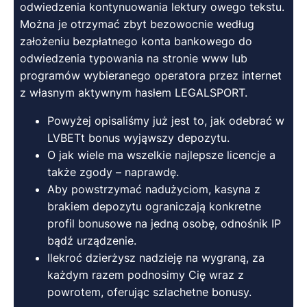
odwiedzenia kontynuowania lektury owego tekstu.
Można je otrzymać zbyt bezowocnie według
założeniu bezpłatnego konta bankowego do
odwiedzenia typowania na stronie www lub
programów wybieranego operatora przez internet
z własnym aktywnym hasłem LEGALSPORT.
Powyżej opisaliśmy już jest to, jak odebrać w
LVBETt bonus wyjąwszy depozytu.
O jak wiele ma wszelkie najlepsze licencje a
także zgody – naprawdę.
Aby powstrzymać nadużyciom, kasyna z
brakiem depozytu ograniczają konkretne
profil bonusowe na jedną osobę, odnośnik IP
bądź urządzenie.
Ilekroć dzierżysz nadzieję na wygraną, za
każdym razem podnosimy Cię wraz z
powrotem, oferując szlachetne bonusy.