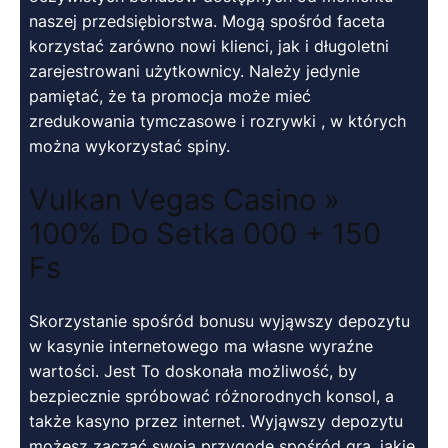
naszej przedsiębiorstwa. Mogą spośród faceta
korzystać zarówno nowi klienci, jak i długoletni
zarejestrowani użytkownicy. Należy jedynie
pamiętać, że ta promocja może mieć
zredukowania tymczasowe i rozrywki
, w których
można wykorzystać spiny.
Vulkan Vegas Casino »
100% Do Setka 000 + 150
Fs
Skorzystanie spośród bonusu wyjąwszy depozytu
w kasynie internetowego ma własne wyraźne
wartości. Jest To doskonała możliwość, by
bezpiecznie spróbować różnorodnych konsol, a
także kasyno przez internet. Wyjąwszy depozytu
możesz zacząć swoją przygodę spośród grą, jakie