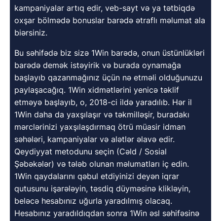
kampaniyalar artıq edir, veb-sayt və ya tətbiqdə
oxşar bölmədə bonuslar barədə ətraflı məlumat ala
biərsiniz.
Bu səhifədə biz sizə 1Win barədə, onun üstünlükləri
barədə demək istəyirik və burada oynamağa
başlayıb qazanmağınız üçün nə etməli olduğunuzu
paylaşacağıq. 1Win xidmətlərini yenicə təklif
etməyə başlayıb, o, 2018-ci ildə yaradılıb. Hər il
1Win daha da yaxşılaşır və təkmilləşir, buradakı
mərclərinizi yaxşılaşdırmaq ötrü müasir idman
səhələri, kampaniyalar və alətlər əlavə edir.
Qeydiyyat metodunu seçin (Cəld / Sosial
Şəbəkələr) və tələb olunan məlumatları iç edin.
1Win qaydalarını qəbul etdiyinizi deyən iqrar
qutusunu işarələyin, təsdiq düyməsinə klikləyin,
beləcə hesabınız uğurla yaradılmış olacaq.
Hesabınız yaradıldıqdan sonra 1Win əsl səhifəsinə