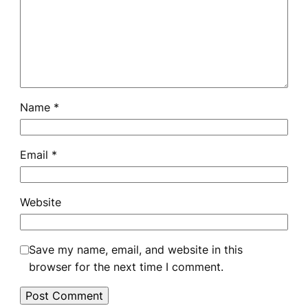
Name
*
Email
*
Website
Save my name, email, and website in this
browser for the next time I comment.