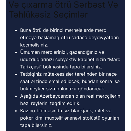
Və çıxarma ötrü Sərbəst Və
Təhlükəsiz Seçimlər
Buna ötrü də birinci mərhələlərdə mərc
etməyə başlamaq ötrü sadəcə qeydiyyatdan
keçməlisiniz.
Ümumən mərclərinizi, qazandığınız və
uduzduqlarınızı subyektiv kabinetinizin “Mərc
Tarixçəsi” bölməsində tapa bilərsiniz.
Tətbiqiniz mütəxəssislər tərəfindən bir neçə
saat ərzində emal ediləcək, bundan sonra isə
bukmeyker sizə pulunuzu göndərəcək.
Aşağıda Azərbaycandan olan real mərcçilərin
bəzi rəylərini təqdim edirik.
Kazino bölməsində siz blackjack, rulet və
poker kimi müxtəlif ənənəvi stolüstü oyunları
tapa bilərsiniz.