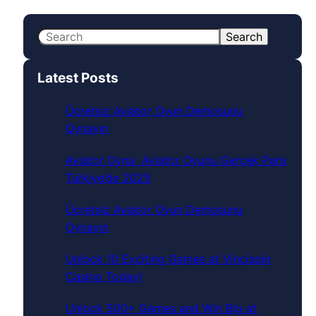
S
Search
e
a
Latest Posts
r
c
Ücretsiz Aviator Oyun Demosunu
h
Oynayın
Aviator Oyna ️ Aviator Oyunu Gerçek Para
Türkiye’de 2025
Ücretsiz Aviator Oyun Demosunu
Oynayın
Unlock 10 Exciting Games at Vincispin
Casino Today!
Unlock 500+ Games and Win Big at