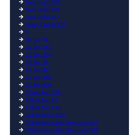
1win Login 656
1win Login 826
1win Oyna 247
1xbet Casino 827
2
20 Bet 24
20 Bet 252
20 Bet 334
20 Bet 35
20 Bet 471
20 Bet 488
20 Bet 829
20bet App 256
20bet App 92
20bet App 954
20bet Bonus 528
20bet Bonus Bez Depozytu 512
20bet Bonus Bez Depozytu 575