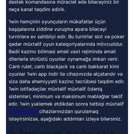
dəstək komandasına müraciət edə biləcəyiniz bir
neçə kanal təqdim edirik.
1win həmçinin oyunçuların mükafatlar üçün
başqalarına ziddinə vuruşma apara biləcəyi
turnirlərə ev sahibliyi edir. Bu turnirlər slot və poker
qədər müxtəlif oyun kateqoriyalarında mövcuddur.
Bədii kazino bölməsi əməli vaxt rejimində əməli
dilerlərlə stolüstü oyunlar oynamağa imkan verir.
Canlı rulet, canlı blackjack və canlı bakkarat kimi
oyunlar 1win app indir ilə cihazınızda əlçatandır və
sizə daha əhəmiyyətli kazino təcrübəsi təqdim edir.
1win istifadəçilər müxtəlif müxtəlif ödəniş
sistemləri, minimum və maksimum məbləğlər təklif
edir. 1win yuklemek etdikdən sonra tətbiqi müxtəlif
1winazc.com
cihazlarınızdan qurulamaq
istəyirsinizsə, aşağıdakı addımları izləyə bilərsiniz.