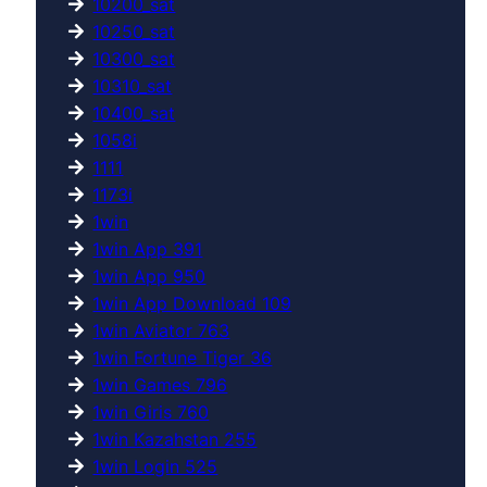
10200_sat
10250_sat
10300_sat
10310_sat
10400_sat
1058i
1111
1173i
1win
1win App 391
1win App 950
1win App Download 109
1win Aviator 763
1win Fortune Tiger 36
1win Games 796
1win Giris 760
1win Kazahstan 255
1win Login 525