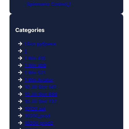
Spinmama Casino!_1
Categories
! Без рубрики
1
1 Win 410
1 Win 499
1 Win 521
1 Win Aviator
10 Jili Slot 142
10 Jili Slot 699
10 Jili Slot 737
10120_sat
10200_prod
10200_prod2