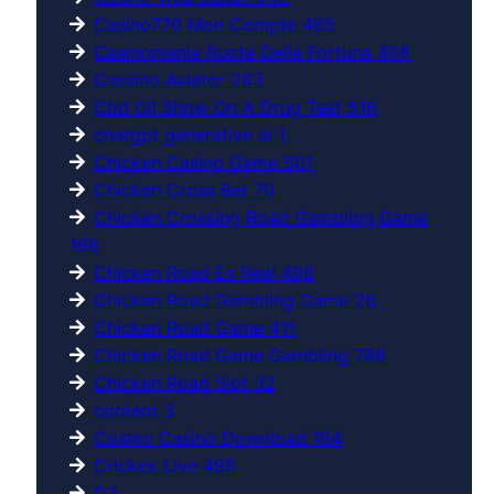
Casino770 Mon Compte 465
Casinomania Ruota Della Fortuna 408
Cassino Aviator 283
Cbd Oil Show On A Drug Test 516
chatgpt generative ai 1
Chicken Casino Game 501
Chicken Cross Bet 70
Chicken Crossing Road Gambling Game
166
Chicken Road Es Real 498
Chicken Road Gambling Game 26
Chicken Road Game 411
Chicken Road Game Gambling 786
Chicken Road Slot 32
content 3
Cosmo Casino Download 164
Crickex Live 495
D2