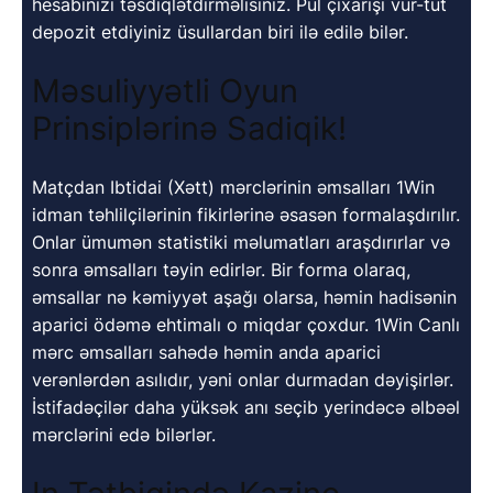
hesabınızı təsdiqlətdirməlisiniz. Pul çıxarışı vur-tut
depozit etdiyiniz üsullardan biri ilə edilə bilər.
Məsuliyyətli Oyun
Prinsiplərinə Sadiqik!
Matçdan Ibtidai (Xətt) mərclərinin əmsalları 1Win
idman təhlilçilərinin fikirlərinə əsasən formalaşdırılır.
Onlar ümumən statistiki məlumatları araşdırırlar və
sonra əmsalları təyin edirlər. Bir forma olaraq,
əmsallar nə kəmiyyət aşağı olarsa, həmin hadisənin
aparici ödəmə ehtimalı o miqdar çoxdur. 1Win Canlı
mərc əmsalları sahədə həmin anda aparici
verənlərdən asılıdır, yəni onlar durmadan dəyişirlər.
İstifadəçilər daha yüksək anı seçib yerindəcə əlbəəl
mərclərini edə bilərlər.