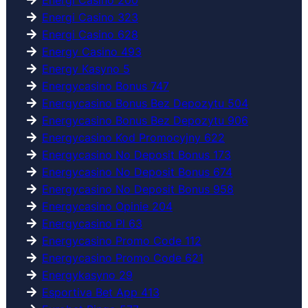
Energi Casino 323
Energi Casino 628
Energy Casino 493
Energy Kasyno 5
Energycasino Bonus 747
Energycasino Bonus Bez Depozytu 504
Energycasino Bonus Bez Depozytu 906
Energycasino Kod Promocyjny 622
Energycasino No Deposit Bonus 173
Energycasino No Deposit Bonus 674
Energycasino No Deposit Bonus 958
Energycasino Opinie 204
Energycasino Pl 63
Energycasino Promo Code 112
Energycasino Promo Code 621
Energykasyno 29
Esportiva Bet App 413