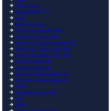
Pinup casino
Pixbet Palpite 777
pınco
Play Croco 924
Play Croco Australia 808
Play Croco Casino 346
Play Croco Casino Australia 923
Play Croco Casino Login 528
Play Croco Casino Login 826
Playcroco App 447
Playcroco App 526
Playcroco Online Casino 135
Playcroco Online Casino 414
Plinko
Pokerstars Login 433
Post
posts
Queen 777 Casino 771