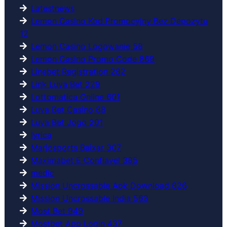
Latestnews
Lemon Casino Kod Promocyjny Bez Depozytu
12
Lemon Casino Logowanie 58
Lemon Casino Promo Code 869
Linebet Registration 282
Link Luva Bet 229
Lottomatica Online 601
Luva Bet Casino 88
Luva Bet Jogo 201
lyrica
Marjosports Baixar 307
Maximabet E Confiavel 385
medic
Mission Uncrossable Apk Download 826
Mission Uncrossable India 563
Most Bet 949
Mostbet App Login 437