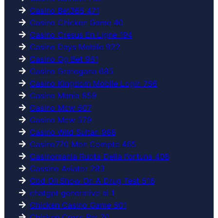
Casino Bet365 471
Casino Chicken Game 40
Casino Cresus En Ligne 194
Casino Days Mobile 922
Casino Gg Bet 951
Casino Gratogana 685
Casino Kingdom Mobile Login 756
Casino Mania 859
Casino Mcw 507
Casino Mcw 579
Casino Wild Sultan 966
Casino770 Mon Compte 465
Casinomania Ruota Della Fortuna 408
Cassino Aviator 283
Cbd Oil Show On A Drug Test 516
chatgpt generative ai 1
Chicken Casino Game 501
Chicken Cross Bet 70