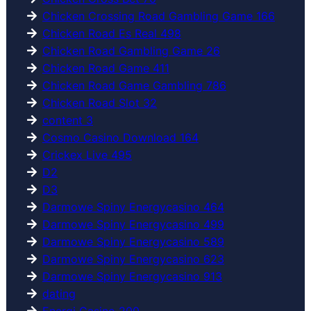
Chicken Crossing Road Gambling Game 166
Chicken Road Es Real 498
Chicken Road Gambling Game 26
Chicken Road Game 411
Chicken Road Game Gambling 786
Chicken Road Slot 32
content 3
Cosmo Casino Download 164
Crickex Live 495
D2
D3
Darmowe Spiny Energycasino 464
Darmowe Spiny Energycasino 499
Darmowe Spiny Energycasino 589
Darmowe Spiny Energycasino 623
Darmowe Spiny Energycasino 913
dating
Energi Casino 200