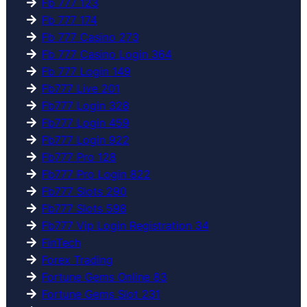
Fb 777 123
Fb 777 174
Fb 777 Casino 273
Fb 777 Casino Login 364
Fb 777 Login 149
Fb777 Live 201
Fb777 Login 328
Fb777 Login 459
Fb777 Login 922
Fb777 Pro 128
Fb777 Pro Login 822
Fb777 Slots 290
Fb777 Slots 598
Fb777 Vip Login Registration 34
FinTech
Forex Trading
Fortune Gems Online 83
Fortune Gems Slot 231