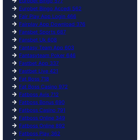
Eurobet Bingo 577
Eurobet Bingo Accedi 562
Fair Play App Login 466
Fairplay App Download 376
Fansbet Sports 687
Fansbet Uk 608
Fantasy Team App 603
Fantasyteam Poker 646
Fastbet App 337
Fastbet Live 421
Fat Boss 718
Fat Boss Casino 972
Fatboss Avis 712
Fatboss Bonus 690
Fatboss Casino 791
Fatboss Online 349
Fatboss Online 892
Fatboss Play 362