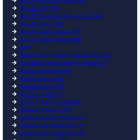
Site De Apostas Online 269
Sky247 App 809
Sky247 Download For Android 185
Sky247 Log In 128
Skycity Casino Online 797
Skycity Casino Online 896
slots
Slottica 50 Free Spins No Deposit 238
Slottica 50 Free Spins No Deposit 67
Slottica Aplikacja 582
Slottica Bonus 324
Slottica Bonus 794
Slottica Casino 13
Slottica Casino Login 869
Slottica Casino Pl 427
Slottica Kasyno Opinie 833
Slottica Kod Promocyjny 311
Slottica Kod Promocyjny 67