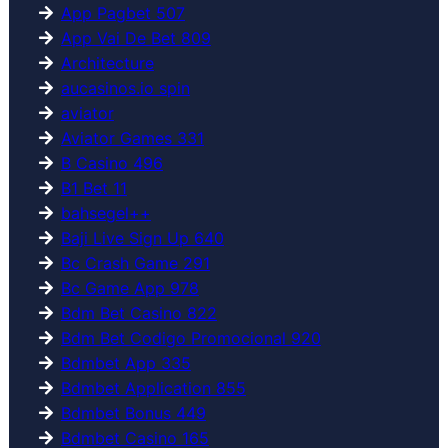
App Pagbet 507
App Vai De Bet 809
Architecture
aucasinos.io spin
aviator
Aviator Games 331
B Casino 496
B1 Bet 11
bahsegel++
Baji Live Sign Up 640
Bc Crash Game 291
Bc Game App 978
Bdm Bet Casino 822
Bdm Bet Codigo Promocional 920
Bdmbet App 335
Bdmbet Application 855
Bdmbet Bonus 449
Bdmbet Casino 165