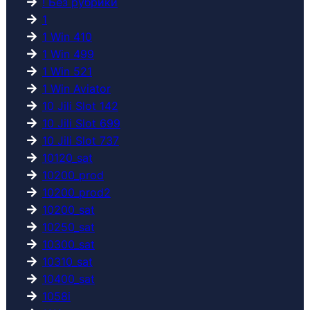
! Без рубрики
1
1 Win 410
1 Win 499
1 Win 521
1 Win Aviator
10 Jili Slot 142
10 Jili Slot 699
10 Jili Slot 737
10120_sat
10200_prod
10200_prod2
10200_sat
10250_sat
10300_sat
10310_sat
10400_sat
1058i