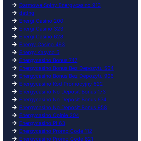
Darmowe Spiny Energycasino 913
dating
Energi Casino 200
Energi Casino 323
Energi Casino 628
Energy Casino 493
Energy Kasyno 5
Energycasino Bonus 747
Energycasino Bonus Bez Depozytu 504
Energycasino Bonus Bez Depozytu 906
Energycasino Kod Promocyjny 622
Energycasino No Deposit Bonus 173
Energycasino No Deposit Bonus 674
Energycasino No Deposit Bonus 958
Energycasino Opinie 204
Energycasino Pl 63
Energycasino Promo Code 112
Energycasino Promo Code 621