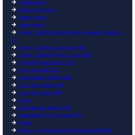
Landscapes
laopcion.com.co
Latest-news
Latestnews
Lemon Casino Kod Promocyjny Bez Depozytu
12
Lemon Casino Logowanie 58
Lemon Casino Promo Code 869
Linebet Registration 282
Link Luva Bet 229
Lottomatica Online 601
Luva Bet Casino 88
Luva Bet Jogo 201
lyrica
Marjosports Baixar 307
Maximabet E Confiavel 385
medic
Mission Uncrossable Apk Download 826