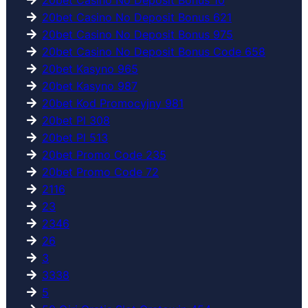
20bet Casino No Deposit Bonus 621
20bet Casino No Deposit Bonus 975
20bet Casino No Deposit Bonus Code 658
20bet Kasyno 965
20bet Kasyno 987
20bet Kod Promocyjny 981
20bet Pl 308
20bet Pl 513
20bet Promo Code 235
20bet Promo Code 72
2116
23
2346
26
3
3338
5