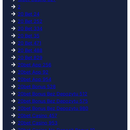
2
20 Bet 24
20 Bet 252
20 Bet 334
20 Bet 35
20 Bet 471
20 Bet 488
20 Bet 829
20bet App 256
20bet App 92
20bet App 954
20bet Bonus 528
20bet Bonus Bez Depozytu 512
20bet Bonus Bez Depozytu 575
20bet Bonus Bez Depozytu 980
20bet Casino 457
20bet Casino 953
20bet Casino No Deposit Bonus 10