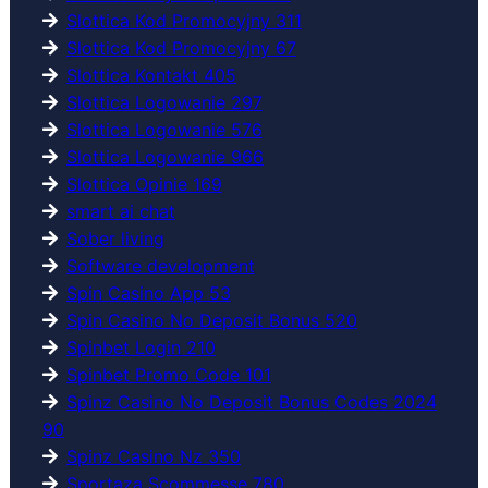
Slottica Kod Promocyjny 311
Slottica Kod Promocyjny 67
Slottica Kontakt 405
Slottica Logowanie 297
Slottica Logowanie 576
Slottica Logowanie 966
Slottica Opinie 169
smart ai chat
Sober living
Software development
Spin Casino App 53
Spin Casino No Deposit Bonus 520
Spinbet Login 210
Spinbet Promo Code 101
Spinz Casino No Deposit Bonus Codes 2024
90
Spinz Casino Nz 350
Sportaza Scommesse 780