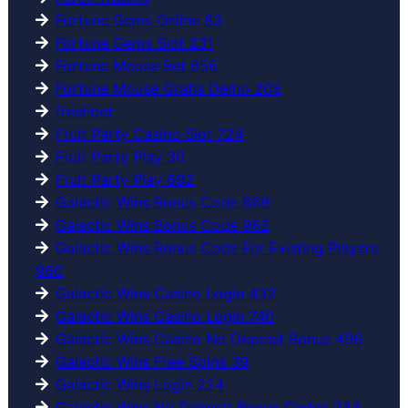
Fortune Gems Online 83
Fortune Gems Slot 231
Fortune Mouse Bet 656
Fortune Mouse Gratis Demo 205
freshbet
Fruit Party Casino Slot 724
Fruit Party Play 30
Fruit Party Play 692
Galactic Wins Bonus Code 669
Galactic Wins Bonus Code 962
Galactic Wins Bonus Code For Existing Players
960
Galactic Wins Casino Login 432
Galactic Wins Casino Login 740
Galactic Wins Casino No Deposit Bonus 496
Galactic Wins Free Spins 39
Galactic Wins Login 224
Galactic Wins No Deposit Bonus Codes 244