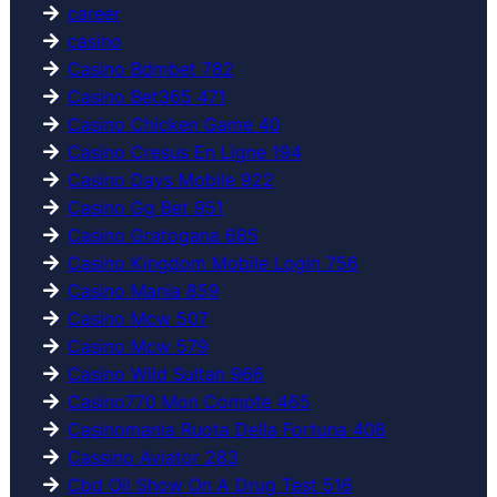
career
casino
Casino Bdmbet 782
Casino Bet365 471
Casino Chicken Game 40
Casino Cresus En Ligne 194
Casino Days Mobile 922
Casino Gg Bet 951
Casino Gratogana 685
Casino Kingdom Mobile Login 756
Casino Mania 859
Casino Mcw 507
Casino Mcw 579
Casino Wild Sultan 966
Casino770 Mon Compte 465
Casinomania Ruota Della Fortuna 408
Cassino Aviator 283
Cbd Oil Show On A Drug Test 516