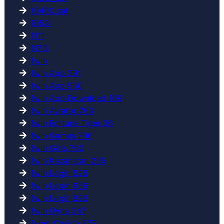
10400_sat
1058i
1111
1173i
1win
1win App 391
1win App 950
1win App Download 109
1win Aviator 763
1win Fortune Tiger 36
1win Games 796
1win Giris 760
1win Kazahstan 255
1win Login 525
1win Login 656
1win Login 826
1win Oyna 247
1xbet Casino 827