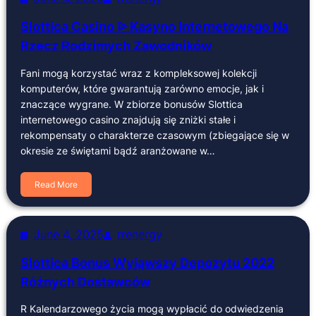
Slottica Casino ᐉ Kasyno Internetowego Na
Rzecz Rodzimych Zawodników
Fani mogą korzystać wraz z kompleksowej kolekcji
komputerów, które gwarantują zarówno emocje, jak i
znaczące wygrane. W zbiorze bonusów Slottica
internetowego casino znajdują się zniżki stałe i
rekompensaty o charakterze czasowym (zbiegające się w
okresie ze świętami bądź aranżowane w…
Read More
June 4, 2025
rrenergy
Slottica Bonus Wyjąwszy Depozytu 2022
Różnych Dostawców
R Kalendarzowego życia mogą wypłacić do odwiedzenia