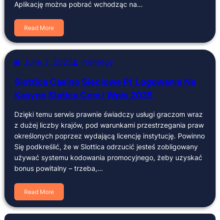
Aplikację można pobrać wchodząc na…
Read More
June 3, 2025
rrenergy
Slottica Casino Sieciowe Pl ️ Logowanie Na
Kasyno Slotica Com I Wpis 2025
Dzięki temu serwis prawnie świadczy usługi graczom wraz
z dużej liczby krajów, pod warunkami przestrzegania praw
określonych poprzez wydającą licencję instytucję. Powinno
Się podkreślić, że w Slottica odrzucić jesteś zobligowany
używać systemu kodowania promocyjnego, żeby uzyskać
bonus powitalny – trzeba,…
Read More