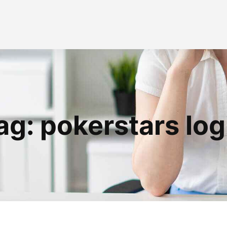
ag:
pokerstars log