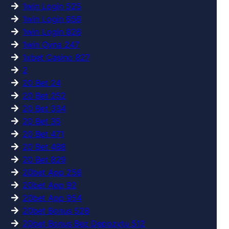
1win Login 525
1win Login 656
1win Login 826
1win Oyna 247
1xbet Casino 827
2
20 Bet 24
20 Bet 252
20 Bet 334
20 Bet 35
20 Bet 471
20 Bet 488
20 Bet 829
20bet App 256
20bet App 92
20bet App 954
20bet Bonus 528
20bet Bonus Bez Depozytu 512