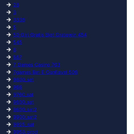
26
3
3338
5
50 Giri Gratis Slot Gratowin 454
545
6
667
7 Games Casino 703
7games Bet E Confiavel 508
9600_sat
968
9760_sat
9800_sat
9800_sat2
9900_sat2
9925_sat
9950_prod