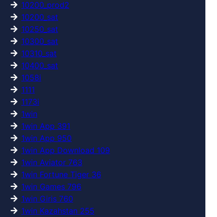
10200_prod2
10200_sat
10250_sat
10300_sat
10310_sat
10400_sat
1058i
1111
1173i
1win
1win App 391
1win App 950
1win App Download 109
1win Aviator 763
1win Fortune Tiger 36
1win Games 796
1win Giris 760
1win Kazahstan 255