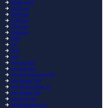
10200_prod2
10200_sat
10250_sat
10300_sat
10310_sat
10400_sat
1058i
1111
1173i
1win
1win App 391
1win App 950
1win App Download 109
1win Aviator 763
1win Fortune Tiger 36
1win Games 796
1win Giris 760
1win Kazahstan 255