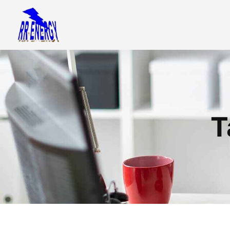
Skip
to
content
T