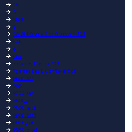
26
3
3338
5
50 Giri Gratis Slot Gratowin 454
545
6
667
7 Games Casino 703
7games Bet E Confiavel 508
9600_sat
968
9760_sat
9800_sat
9800_sat2
9900_sat2
9925_sat
9950_prod