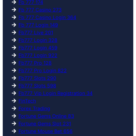
Fb 777 174
Fb 777 Casino 273
Fb 777 Casino Login 364
Fb 777 Login 149
Fb777 Live 201
Fb777 Login 328
Fb777 Login 459
Fb777 Login 922
Fb777 Pro 128
Fb777 Pro Login 822
Fb777 Slots 290
Fb777 Slots 598
Fb777 Vip Login Registration 34
FinTech
Forex Trading
Fortune Gems Online 83
Fortune Gems Slot 231
Fortune Mouse Bet 656