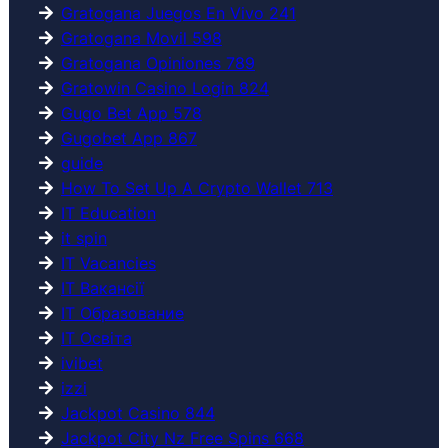
Gratogana Juegos En Vivo 241
Gratogana Movil 598
Gratogana Opiniones 789
Gratowin Casino Login 824
Gugo Bet App 578
Gugobet App 867
guide
How To Set Up A Crypto Wallet 713
IT Education
it spin
IT Vacancies
IT Вакансії
IT Образование
IT Освіта
ivibet
izzi
Jackpot Casino 844
Jackpot City Nz Free Spins 668