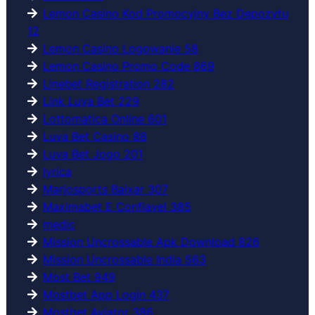
Lemon Casino Kod Promocyjny Bez Depozytu
12
Lemon Casino Logowanie 58
Lemon Casino Promo Code 869
Linebet Registration 282
Link Luva Bet 229
Lottomatica Online 601
Luva Bet Casino 88
Luva Bet Jogo 201
lyrica
Marjosports Baixar 307
Maximabet E Confiavel 385
medic
Mission Uncrossable Apk Download 826
Mission Uncrossable India 563
Most Bet 949
Mostbet App Login 437
Mostbet Aviator 386