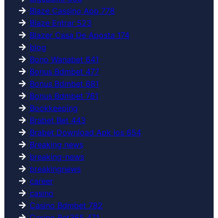
Blaze Cassino App 778
Blaze Entrar 523
Blazer Casa De Aposta 174
blog
Bono Wanabet 641
Bonus Bdmbet 477
Bonus Bdmbet 681
Bonus Bdmbet 761
Bookkeeping
Brabet Bet 443
Brabet Download Apk Ios 654
Breaking news
breaking-news
breakingnews
career
casino
Casino Bdmbet 782
Casino Bet365 471