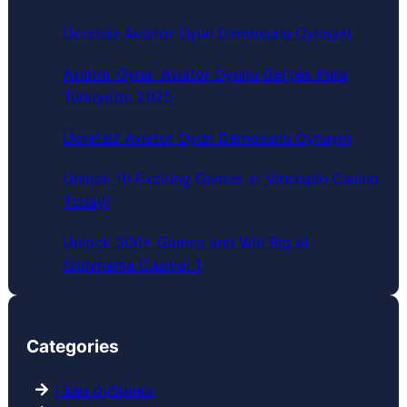
r
c
Ücretsiz Aviator Oyun Demosunu Oynayın
h
Aviator Oyna ️ Aviator Oyunu Gerçek Para
Türkiye’de 2025
Ücretsiz Aviator Oyun Demosunu Oynayın
Unlock 10 Exciting Games at Vincispin Casino
Today!
Unlock 500+ Games and Win Big at
Spinmama Casino!_1
Categories
! Без рубрики