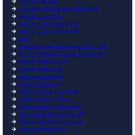
Sky247 App 809
Sky247 Download For Android 185
Sky247 Log In 128
Skycity Casino Online 797
Skycity Casino Online 896
slots
Slottica 50 Free Spins No Deposit 238
Slottica 50 Free Spins No Deposit 67
Slottica Aplikacja 582
Slottica Bonus 324
Slottica Bonus 794
Slottica Casino 13
Slottica Casino Login 869
Slottica Casino Pl 427
Slottica Kasyno Opinie 833
Slottica Kod Promocyjny 311
Slottica Kod Promocyjny 67
Slottica Kontakt 405