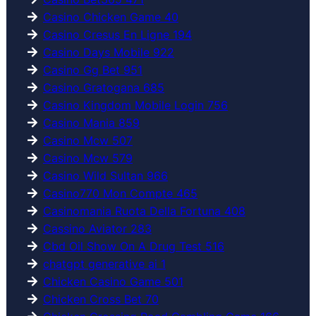
Casino Chicken Game 40
Casino Cresus En Ligne 194
Casino Days Mobile 922
Casino Gg Bet 951
Casino Gratogana 685
Casino Kingdom Mobile Login 756
Casino Mania 859
Casino Mcw 507
Casino Mcw 579
Casino Wild Sultan 966
Casino770 Mon Compte 465
Casinomania Ruota Della Fortuna 408
Cassino Aviator 283
Cbd Oil Show On A Drug Test 516
chatgpt generative ai 1
Chicken Casino Game 501
Chicken Cross Bet 70