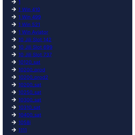
1
1 Win 410
1 Win 499
1 Win 521
1 Win Aviator
10 Jili Slot 142
10 Jili Slot 699
10 Jili Slot 737
10120_sat
10200_prod
10200_prod2
10200_sat
10250_sat
10300_sat
10310_sat
10400_sat
1058i
1111