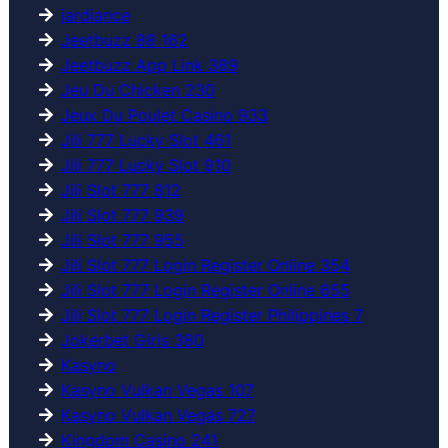
jardiance
Jeetbuzz 88 162
Jeetbuzz App Link 389
Jeu Du Chicken 230
Jeux Du Poulet Casino 933
Jili 777 Lucky Slot 461
Jili 777 Lucky Slot 910
Jili Slot 777 812
Jili Slot 777 939
Jili Slot 777 955
Jili Slot 777 Login Register Online 354
Jili Slot 777 Login Register Online 655
Jili Slot 777 Login Register Philippines 7
Jokerbet Giris 380
Kasyno
Kasyno Vulkan Vegas 107
Kasyno Vulkan Vegas 727
Kingdom Casino 241