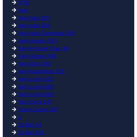
1173i
1win
1win App 391
1win App 950
1win App Download 109
1win Aviator 763
1win Fortune Tiger 36
1win Games 796
1win Giris 760
1win Kazahstan 255
1win Login 525
1win Login 656
1win Login 826
1win Oyna 247
1xbet Casino 827
2
20 Bet 24
20 Bet 252