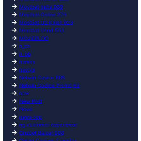
Mostbet India 939
Mostbet Online 279
Mostbet Uz Kirish 923
Mostbet Vhod 560
MOVIEBLOG
n_bh
n_pb
names
nastya
Netwin Casino 668
Netwin Codice Promo 68
new
New Post
News
news-top
ng customer experience
Onabet Baixar 998
Online Casinos Canada-