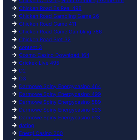
Chicken Crossing Road Gambling Game 166
Chicken Road Es Real 498
Chicken Road Gambling Game 26
Chicken Road Game 411
Chicken Road Game Gambling 786
Chicken Road Slot 32
content 3
Cosmo Casino Download 164
Crickex Live 495
D2
D3
Darmowe Spiny Energycasino 464
Darmowe Spiny Energycasino 499
Darmowe Spiny Energycasino 589
Darmowe Spiny Energycasino 623
Darmowe Spiny Energycasino 913
dating
Energi Casino 200