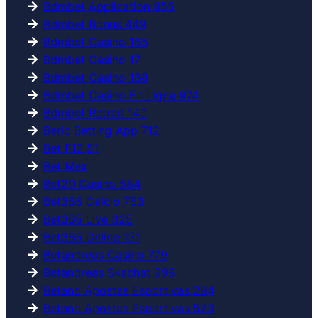
Bdmbet Application 855
Bdmbet Bonus 449
Bdmbet Casino 165
Bdmbet Casino 17
Bdmbet Casino 188
Bdmbet Casino En Ligne 974
Bdmbet Retrait 140
Beric Betting App 712
Bet F12 51
Bet Mex
Bet20 Casino 584
Bet365 Calcio 753
Bet365 Live 325
Bet365 Online 131
Betandreas Casino 779
Betandreas Skachat 995
Betano Apostas Esportivas 284
Betano Apostas Esportivas 523