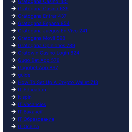
Gratogana Casino 185
Gratogana Casino 639
Gratogana Entrar 437
Gratogana Espana 854
Gratogana Juegos En Vivo 241
Gratogana Movil 598
Gratogana Opiniones 789
Gratowin Casino Login 824
Gugo Bet App 578
Gugobet App 867
guide
How To Set Up A Crypto Wallet 713
IT Education
it spin
IT Vacancies
IT Вакансії
IT Образование
IT Освіта