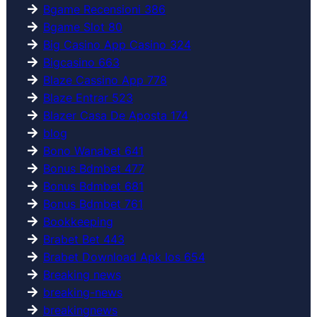
Bgame Recensioni 386
Bgame Slot 80
Big Casino App Casino 324
Bigcasino 663
Blaze Cassino App 778
Blaze Entrar 523
Blazer Casa De Aposta 174
blog
Bono Wanabet 641
Bonus Bdmbet 477
Bonus Bdmbet 681
Bonus Bdmbet 761
Bookkeeping
Brabet Bet 443
Brabet Download Apk Ios 654
Breaking news
breaking-news
breakingnews