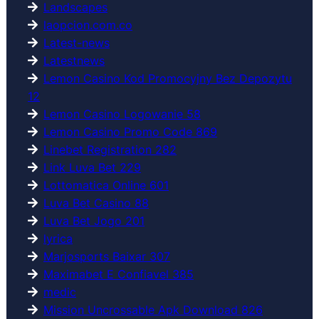
Landscapes
laopcion.com.co
Latest-news
Latestnews
Lemon Casino Kod Promocyjny Bez Depozytu
12
Lemon Casino Logowanie 58
Lemon Casino Promo Code 869
Linebet Registration 282
Link Luva Bet 229
Lottomatica Online 601
Luva Bet Casino 88
Luva Bet Jogo 201
lyrica
Marjosports Baixar 307
Maximabet E Confiavel 385
medic
Mission Uncrossable Apk Download 826