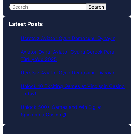
S
Search
e
a
Latest Posts
r
c
Ücretsiz Aviator Oyun Demosunu Oynayın
h
Aviator Oyna ️ Aviator Oyunu Gerçek Para
Türkiye’de 2025
Ücretsiz Aviator Oyun Demosunu Oynayın
Unlock 10 Exciting Games at Vincispin Casino
Today!
Unlock 500+ Games and Win Big at
Spinmama Casino!_1