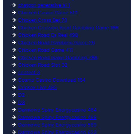
chatgpt generative ai 1
Chicken Casino Game 501
Chicken Cross Bet 70
Chicken Crossing Road Gambling Game 166
Chicken Road Es Real 498
Chicken Road Gambling Game 26
Chicken Road Game 411
Chicken Road Game Gambling 786
Chicken Road Slot 32
content 3
Cosmo Casino Download 164
Crickex Live 495
D2
D3
Darmowe Spiny Energycasino 464
Darmowe Spiny Energycasino 499
Darmowe Spiny Energycasino 589
Darmowe Spiny Energycasino 623