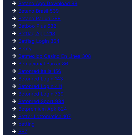
Betano App Download 88
Betano Brasil 539
Betano Pariuri 788
Betboo Plus 632
Betflag App 213
Betflag Login 364
Betify
Betmexico Casino En Linea 308
Betnacional Baixar 86
Betonred Italia 156
Betonred Login 143
Betonred Login 411
Betonred Login 739
Betonred Sport 934
Betpremium Apk 824
Better Lottomatica 107
betting
BEZ