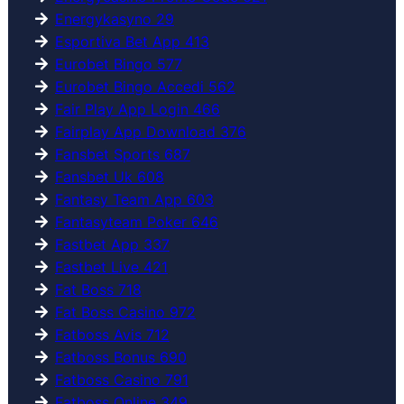
Energykasyno 29
Esportiva Bet App 413
Eurobet Bingo 577
Eurobet Bingo Accedi 562
Fair Play App Login 466
Fairplay App Download 376
Fansbet Sports 687
Fansbet Uk 608
Fantasy Team App 603
Fantasyteam Poker 646
Fastbet App 337
Fastbet Live 421
Fat Boss 718
Fat Boss Casino 972
Fatboss Avis 712
Fatboss Bonus 690
Fatboss Casino 791
Fatboss Online 349