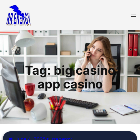
Skip
to
content
Tag:
big casino
app casino
June 4, 2025
rrenergy