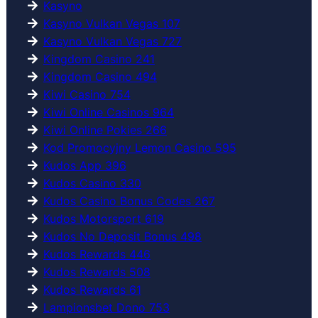
Kasyno
Kasyno Vulkan Vegas 107
Kasyno Vulkan Vegas 727
Kingdom Casino 241
Kingdom Casino 494
Kiwi Casino 754
Kiwi Online Casinos 964
Kiwi Online Pokies 266
Kod Promocyjny Lemon Casino 595
Kudos App 396
Kudos Casino 330
Kudos Casino Bonus Codes 267
Kudos Motorsport 619
Kudos No Deposit Bonus 498
Kudos Rewards 446
Kudos Rewards 508
Kudos Rewards 61
Lampionsbet Dono 753