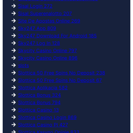
Sisal Login 272
Sisal Superenalotto 207
Site De Apostas Online 269
Sky247 App 809
Sky247 Download For Android 185
Sky247 Log In 128
Skycity Casino Online 797
Skycity Casino Online 896
slots
Slottica 50 Free Spins No Deposit 238
Slottica 50 Free Spins No Deposit 67
Slottica Aplikacja 582
Slottica Bonus 324
Slottica Bonus 794
Slottica Casino 13
Slottica Casino Login 869
Slottica Casino Pl 427
Slottica Kasyno Opinie 833