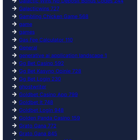
Galactic Wins No Deposit Bonus Codes 244
Galacticwins 727
Gambling Chicken Game 568
game
games
Gas Fee Calculator 110
General
generative ai application landscape 1
Gg Bet Casino 592
Gg Bet Kasyno Opinie 728
Gg Bet Login 230
ghostwriter
Goldbet Casino App 799
Goldbet It 748
Goldbet Login 948
Golden Panda Casino 159
Grato Gana 772
Grato Gana 845