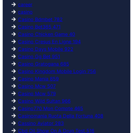
career
casino
Casino Bdmbet 782
Casino Bet365 471
Casino Chicken Game 40
Casino Cresus En Ligne 194
Casino Days Mobile 922
Casino Gg Bet 951
Casino Gratogana 685
Casino Kingdom Mobile Login 756
Casino Mania 859
Casino Mcw 507
Casino Mcw 579
Casino Wild Sultan 966
Casino770 Mon Compte 465
Casinomania Ruota Della Fortuna 408
Cassino Aviator 283
Cbd Oil Show On A Drug Test 516