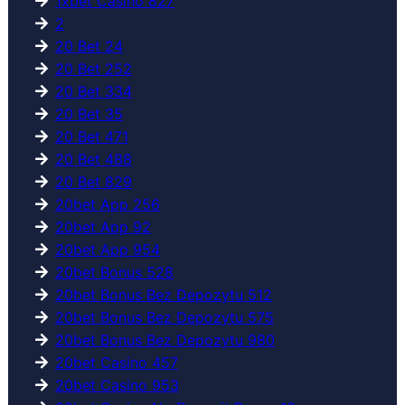
1xbet Casino 827
2
20 Bet 24
20 Bet 252
20 Bet 334
20 Bet 35
20 Bet 471
20 Bet 488
20 Bet 829
20bet App 256
20bet App 92
20bet App 954
20bet Bonus 528
20bet Bonus Bez Depozytu 512
20bet Bonus Bez Depozytu 575
20bet Bonus Bez Depozytu 980
20bet Casino 457
20bet Casino 953