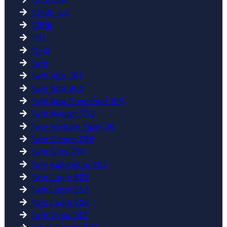
10400_sat
1058i
1111
1173i
1win
1win App 391
1win App 950
1win App Download 109
1win Aviator 763
1win Fortune Tiger 36
1win Games 796
1win Giris 760
1win Kazahstan 255
1win Login 525
1win Login 656
1win Login 826
1win Oyna 247