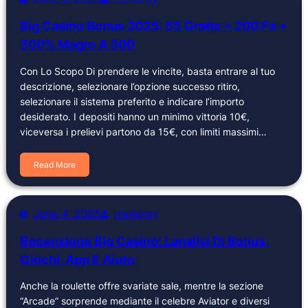
Big Casino Bonus 2025: 55 Gratis + 200 Fs +
300% Magro A 300
Con Lo Scopo Di prendere le vincite, basta entrare al tuo
descrizione, selezionare l’opzione successo ritiro,
selezionare il sistema preferito e indicare l’importo
desiderato. I depositi hanno un minimo vittoria 10€,
viceversa i prelievi partono da 15€, con limiti massimi…
Read More
June 4, 2025
rrenergy
Recensione Big Casinò: Lanalisi Di Bonus,
Giochi, App E Aiuto
Anche la roulette offre svariate sale, mentre la sezione
“Arcade” sorprende mediante il celebre Aviator e diversi