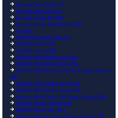
Fortune Gems Online 83
Fortune Gems Slot 231
Fortune Mouse Bet 656
Fortune Mouse Gratis Demo 205
freshbet
Fruit Party Casino Slot 724
Fruit Party Play 30
Fruit Party Play 692
Galactic Wins Bonus Code 669
Galactic Wins Bonus Code 962
Galactic Wins Bonus Code For Existing Players
960
Galactic Wins Casino Login 432
Galactic Wins Casino Login 740
Galactic Wins Casino No Deposit Bonus 496
Galactic Wins Free Spins 39
Galactic Wins Login 224
Galactic Wins No Deposit Bonus Codes 244