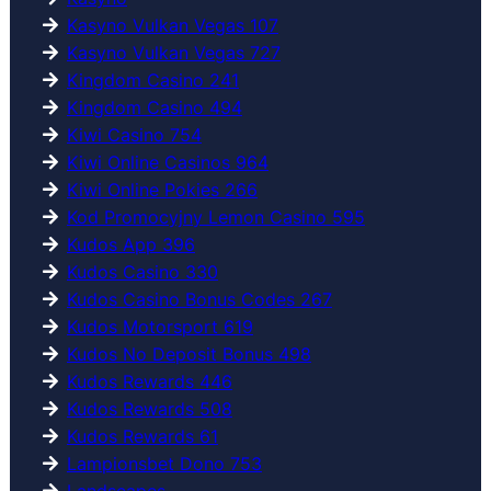
Kasyno Vulkan Vegas 107
Kasyno Vulkan Vegas 727
Kingdom Casino 241
Kingdom Casino 494
Kiwi Casino 754
Kiwi Online Casinos 964
Kiwi Online Pokies 266
Kod Promocyjny Lemon Casino 595
Kudos App 396
Kudos Casino 330
Kudos Casino Bonus Codes 267
Kudos Motorsport 619
Kudos No Deposit Bonus 498
Kudos Rewards 446
Kudos Rewards 508
Kudos Rewards 61
Lampionsbet Dono 753