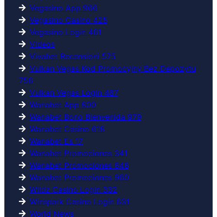
Vegasino App 966
Vegasino Casino 425
Vegasino Login 461
Videos
Vivabet Recensioni 575
Vulkan Vegas Kod Promocyjny Bez Depozytu
756
Vulkan Vegas Login 487
Wanabet App 800
Wanabet Bono Bienvenida 979
Wanabet Casino 618
Wanabet Es 17
Wanabet Promociones 341
Wanabet Promociones 646
Wanabet Promociones 960
Wildz Casino Login 332
Winspark Casino Login 631
World News