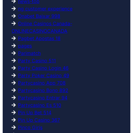
news-top
ng customer experience
Onabet Baixar 998
Online Casinos Canada-
ONLINECASINOCANADA
Pagbet Apostas 18
pages
Parimatch
Party Casino 511
Party Casino Login 46
Party Poker Casino 49
Partycasino App 708
Partycasino Bono 892
Partycasino Entrar 94
Partycasino Es 510
Pin Up Bet 514
Pin Up Casino 367
Pinco Giriş