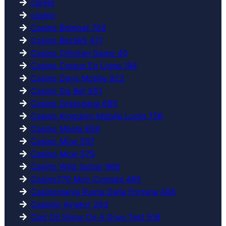
career
casino
Casino Bdmbet 782
Casino Bet365 471
Casino Chicken Game 40
Casino Cresus En Ligne 194
Casino Days Mobile 922
Casino Gg Bet 951
Casino Gratogana 685
Casino Kingdom Mobile Login 756
Casino Mania 859
Casino Mcw 507
Casino Mcw 579
Casino Wild Sultan 966
Casino770 Mon Compte 465
Casinomania Ruota Della Fortuna 408
Cassino Aviator 283
Cbd Oil Show On A Drug Test 516