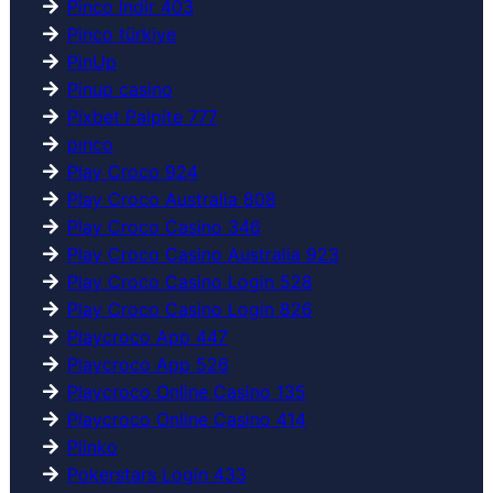
Pinco Indir 403
Pinco türkiye
PinUp
Pinup casino
Pixbet Palpite 777
pınco
Play Croco 924
Play Croco Australia 808
Play Croco Casino 346
Play Croco Casino Australia 923
Play Croco Casino Login 528
Play Croco Casino Login 826
Playcroco App 447
Playcroco App 526
Playcroco Online Casino 135
Playcroco Online Casino 414
Plinko
Pokerstars Login 433