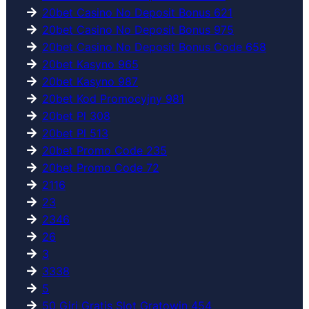
20bet Casino No Deposit Bonus 621
20bet Casino No Deposit Bonus 975
20bet Casino No Deposit Bonus Code 658
20bet Kasyno 965
20bet Kasyno 987
20bet Kod Promocyjny 981
20bet Pl 308
20bet Pl 513
20bet Promo Code 235
20bet Promo Code 72
2116
23
2346
26
3
3338
5
50 Giri Gratis Slot Gratowin 454