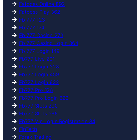
Fatboss Online 892
Fatboss Play 362
Fb 777 123
Fb 777 174
Fb 777 Casino 273
Fb 777 Casino Login 364
Fb 777 Login 149
Fb777 Live 201
Fb777 Login 328
Fb777 Login 459
Fb777 Login 922
Fb777 Pro 128
Fb777 Pro Login 822
Fb777 Slots 290
Fb777 Slots 598
Fb777 Vip Login Registration 34
FinTech
Forex Trading