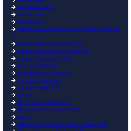
Landscapes
laopcion.com.co
Latest-news
Latestnews
Lemon Casino Kod Promocyjny Bez Depozytu
12
Lemon Casino Logowanie 58
Lemon Casino Promo Code 869
Linebet Registration 282
Link Luva Bet 229
Lottomatica Online 601
Luva Bet Casino 88
Luva Bet Jogo 201
lyrica
Marjosports Baixar 307
Maximabet E Confiavel 385
medic
Mission Uncrossable Apk Download 826