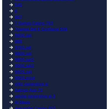
545
6
667
7 Games Casino 703
7games Bet E Confiavel 508
9600_sat
968
9760_sat
9800_sat
9800_sat2
9900_sat2
9925_sat
9950_prod
a16z generative ai
Aajogo App 73
adobe generative ai 3
AI News
Alexander Casino 655