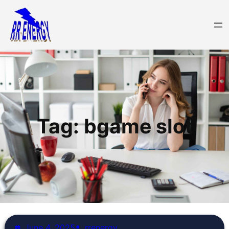
Skip
to
content
Tag:
bgame slot
June 4, 2025
rrenergy