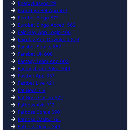
Energykasyno 29
Esportiva Bet App 413
Eurobet Bingo 577
Eurobet Bingo Accedi 562
Fair Play App Login 466
Fairplay App Download 376
Fansbet Sports 687
Fansbet Uk 608
Fantasy Team App 603
Fantasyteam Poker 646
Fastbet App 337
Fastbet Live 421
Fat Boss 718
Fat Boss Casino 972
Fatboss Avis 712
Fatboss Bonus 690
Fatboss Casino 791
Fatboss Online 349