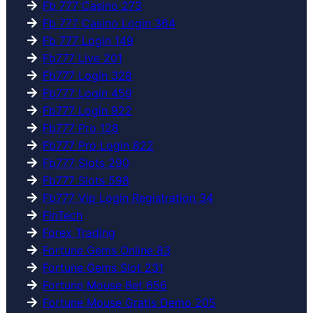
Fb 777 Casino 273
Fb 777 Casino Login 364
Fb 777 Login 149
Fb777 Live 201
Fb777 Login 328
Fb777 Login 459
Fb777 Login 922
Fb777 Pro 128
Fb777 Pro Login 822
Fb777 Slots 290
Fb777 Slots 598
Fb777 Vip Login Registration 34
FinTech
Forex Trading
Fortune Gems Online 83
Fortune Gems Slot 231
Fortune Mouse Bet 656
Fortune Mouse Gratis Demo 205