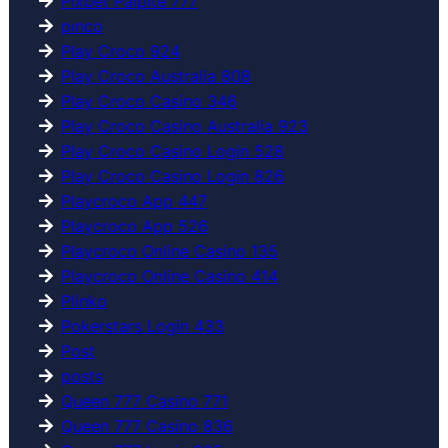
Pixbet Palpite 777
pınco
Play Croco 924
Play Croco Australia 808
Play Croco Casino 346
Play Croco Casino Australia 923
Play Croco Casino Login 528
Play Croco Casino Login 826
Playcroco App 447
Playcroco App 526
Playcroco Online Casino 135
Playcroco Online Casino 414
Plinko
Pokerstars Login 433
Post
posts
Queen 777 Casino 771
Queen 777 Casino 836