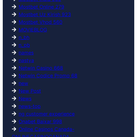
Mostbet Online 279
Mostbet Uz Kirish 923
Mostbet Vhod 560
MOVIEBLOG
n_bh
n_pb
names
nastya
Netwin Casino 668
Netwin Codice Promo 68
new
New Post
News
news-top
ng customer experience
Onabet Baixar 998
Online Casinos Canada-
ONLINECASINOCANADA