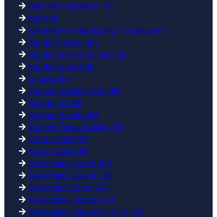
Gas Fee Calculator 110
General
generative ai application landscape 1
Gg Bet Casino 592
Gg Bet Kasyno Opinie 728
Gg Bet Login 230
ghostwriter
Goldbet Casino App 799
Goldbet It 748
Goldbet Login 948
Golden Panda Casino 159
Grato Gana 772
Grato Gana 845
Gratogana Casino 185
Gratogana Casino 639
Gratogana Entrar 437
Gratogana Espana 854
Gratogana Juegos En Vivo 241