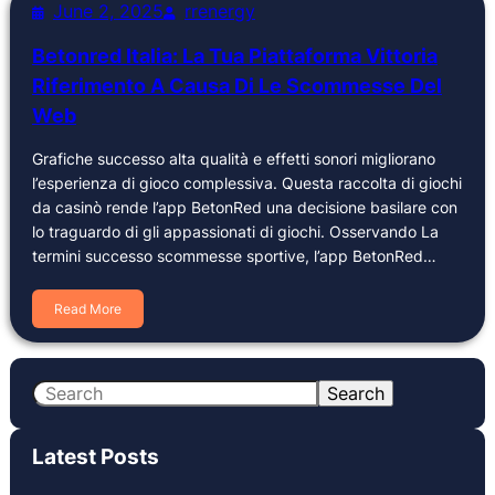
June 2, 2025
rrenergy
Betonred Italia: La Tua Piattaforma Vittoria
Riferimento A Causa Di Le Scommesse Del
Web
Grafiche successo alta qualità e effetti sonori migliorano
l’esperienza di gioco complessiva. Questa raccolta di giochi
da casinò rende l’app BetonRed una decisione basilare con
lo traguardo di gli appassionati di giochi. Osservando La
termini successo scommesse sportive, l’app BetonRed…
Read More
S
Search
e
a
Latest Posts
r