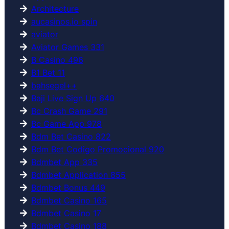
Architecture
aucasinos.io spin
aviator
Aviator Games 331
B Casino 496
B1 Bet 11
bahsegel++
Baji Live Sign Up 640
Bc Crash Game 291
Bc Game App 978
Bdm Bet Casino 822
Bdm Bet Codigo Promocional 920
Bdmbet App 335
Bdmbet Application 855
Bdmbet Bonus 449
Bdmbet Casino 165
Bdmbet Casino 17
Bdmbet Casino 188