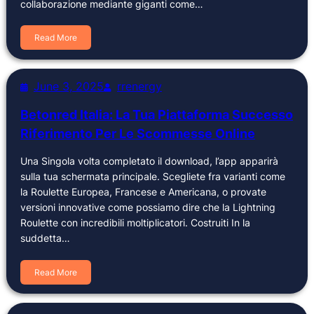
collaborazione mediante giganti come…
Read More
June 3, 2025
rrenergy
Betonred Italia: La Tua Piattaforma Successo
Riferimento Per Le Scommesse Online
Una Singola volta completato il download, l’app apparirà
sulla tua schermata principale. Scegliete fra varianti come
la Roulette Europea, Francese e Americana, o provate
versioni innovative come possiamo dire che la Lightning
Roulette con incredibili moltiplicatori. Costruiti In la
suddetta…
Read More