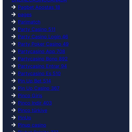
Pagbet Apostas 18
pages
Parimatch
Party Casino 511
Party Casino Login 46
Party Poker Casino 49
Partycasino App 708
Partycasino Bono 892
Partycasino Entrar 94
Partycasino Es 510
Pin Up Bet 514
Pin Up Casino 367
Pinco Giriş
Pinco Indir 403
Pinco türkiye
PinUp
Pinup casino