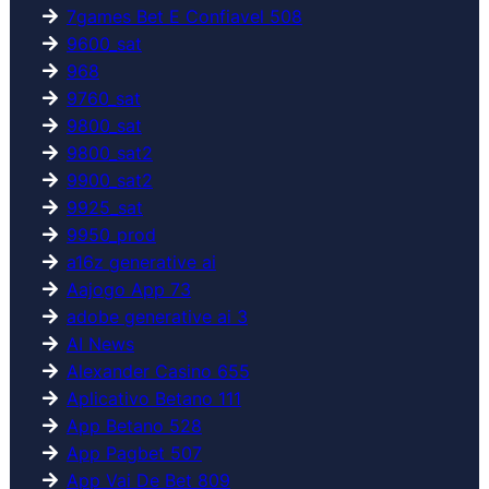
7games Bet E Confiavel 508
9600_sat
968
9760_sat
9800_sat
9800_sat2
9900_sat2
9925_sat
9950_prod
a16z generative ai
Aajogo App 73
adobe generative ai 3
AI News
Alexander Casino 655
Aplicativo Betano 111
App Betano 528
App Pagbet 507
App Vai De Bet 809