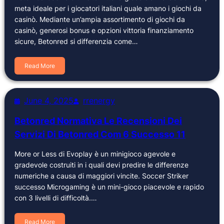
meta ideale per i giocatori italiani quale amano i giochi da
casinò. Mediante un’ampia assortimento di giochi da
casinò, generosi bonus e opzioni vittoria finanziamento
sicure, Betonred si differenzia come…
Read More
June 4, 2025
rrenergy
Betonred Normativa Le Recensioni Dei
Servizi Di Betonred Com 6 Successo 11
More or Less di Evoplay è un minigioco agevole e
gradevole costruiti in i quali devi predire le differenze
numeriche a causa di maggiori vincite. Soccer Striker
successo Microgaming è un mini-gioco piacevole e rapido
con 3 livelli di difficoltà.…
Read More