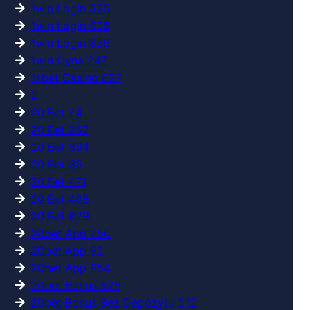
1win Login 525
1win Login 656
1win Login 826
1win Oyna 247
1xbet Casino 827
2
20 Bet 24
20 Bet 252
20 Bet 334
20 Bet 35
20 Bet 471
20 Bet 488
20 Bet 829
20bet App 256
20bet App 92
20bet App 954
20bet Bonus 528
20bet Bonus Bez Depozytu 512