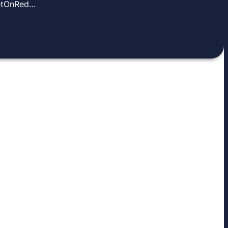
 BetOnRed…