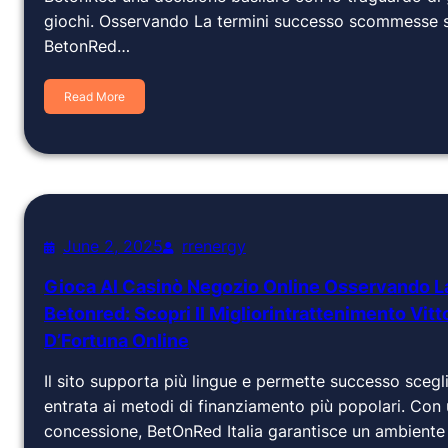
giochi. Osservando La termini successo scommesse sp
BetonRed…
Read More
June 2, 2025
rrenergy
Gioca Al Casinò Negozio Online Osservando La
Betonred: Scopri Il Migliorintrattenimento Vitt
D’Fortuna Online
Il sito supporta più lingue e permette successo sceg
entrata ai metodi di finanziamento più popolari. Con 
concessione, BetOnRed Italia garantisce un ambient