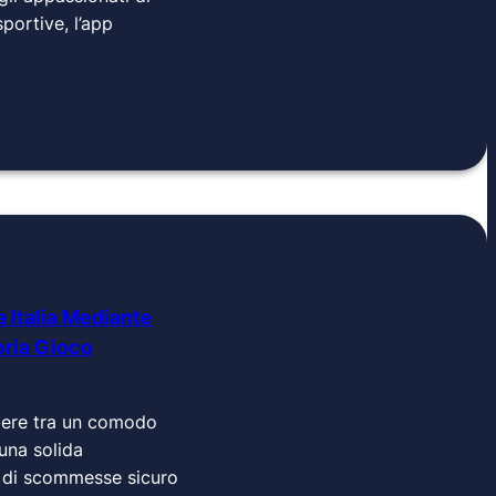
ortive, l’app
 Italia Mediante
oria Gioco
liere tra un comodo
una solida
e di scommesse sicuro