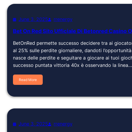
June 3, 2025
rrenergy
Bet On Red️ Sito Ufficiale Di Betonred Casino O
BetOnRed permette successo decidere tra ai giocator
al 25% sulle perdite giornaliere, dandoti l’opportunità
nasce delle perdite e seguitare a giocare ai tuoi giochi 
successo puntata vittoria 40x è osservando la linea…
Read More
June 3, 2025
rrenergy