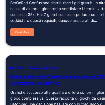
BetOnRed Confusione distribuisce i giri gratuiti in alt
causa di aiutare i giocatori a soddisfare i termini vi
successo 35x. Hai 7 giorni successo periodo con lo 
soddisfare questi requisiti, dunque assicurati di…
Read More
June 2, 2025
rrenergy
Betonred Italia: La Tua Piattaforma Vittoria Ri
Le Scommesse Del Web
Grafiche successo alta qualità e effetti sonori miglior
gioco complessiva. Questa raccolta di giochi da casi
BetonRed una decisione basilare con lo traguardo di g