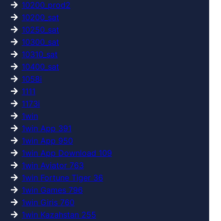
10200_prod2
10200_sat
10250_sat
10300_sat
10310_sat
10400_sat
1058i
1111
1173i
1win
1win App 391
1win App 950
1win App Download 109
1win Aviator 763
1win Fortune Tiger 36
1win Games 796
1win Giris 760
1win Kazahstan 255