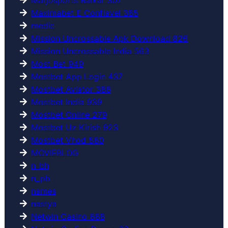
Marjosports Baixar 307
Maximabet E Confiavel 385
medic
Mission Uncrossable Apk Download 826
Mission Uncrossable India 563
Most Bet 949
Mostbet App Login 437
Mostbet Aviator 386
Mostbet India 939
Mostbet Online 279
Mostbet Uz Kirish 923
Mostbet Vhod 560
MOVIEBLOG
n_bh
n_pb
names
nastya
Netwin Casino 668