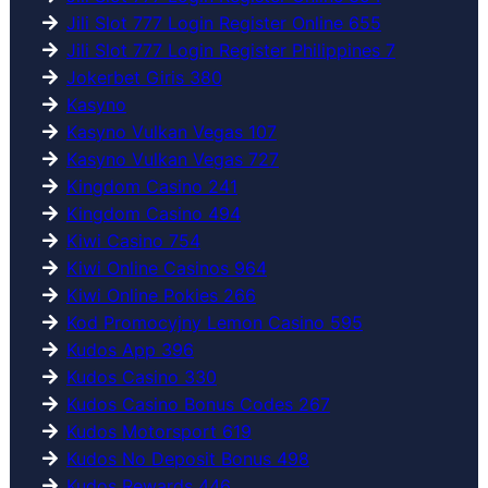
Jili Slot 777 Login Register Online 655
Jili Slot 777 Login Register Philippines 7
Jokerbet Giris 380
Kasyno
Kasyno Vulkan Vegas 107
Kasyno Vulkan Vegas 727
Kingdom Casino 241
Kingdom Casino 494
Kiwi Casino 754
Kiwi Online Casinos 964
Kiwi Online Pokies 266
Kod Promocyjny Lemon Casino 595
Kudos App 396
Kudos Casino 330
Kudos Casino Bonus Codes 267
Kudos Motorsport 619
Kudos No Deposit Bonus 498
Kudos Rewards 446