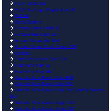
Fb777 Slots 598
Fb777 Vip Login Registration 34
FinTech
Forex Trading
Fortune Gems Online 83
Fortune Gems Slot 231
Fortune Mouse Bet 656
Fortune Mouse Gratis Demo 205
freshbet
Fruit Party Casino Slot 724
Fruit Party Play 30
Fruit Party Play 692
Galactic Wins Bonus Code 669
Galactic Wins Bonus Code 962
Galactic Wins Bonus Code For Existing Players
960
Galactic Wins Casino Login 432
Galactic Wins Casino Login 740