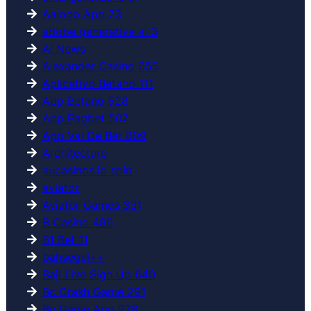
Aajogo App 73
adobe generative ai 3
AI News
Alexander Casino 655
Aplicativo Betano 111
App Betano 528
App Pagbet 507
App Vai De Bet 809
Architecture
aucasinos.io spin
aviator
Aviator Games 331
B Casino 496
B1 Bet 11
bahsegel++
Baji Live Sign Up 640
Bc Crash Game 291
Bc Game App 978