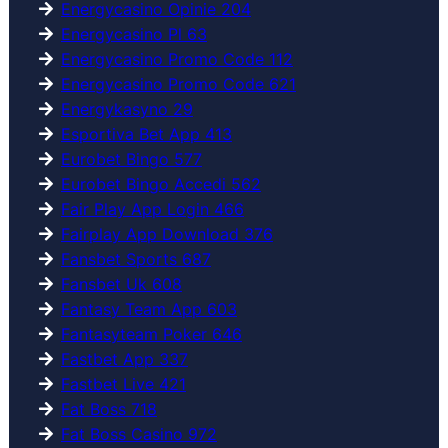
Energycasino Opinie 204
Energycasino Pl 63
Energycasino Promo Code 112
Energycasino Promo Code 621
Energykasyno 29
Esportiva Bet App 413
Eurobet Bingo 577
Eurobet Bingo Accedi 562
Fair Play App Login 466
Fairplay App Download 376
Fansbet Sports 687
Fansbet Uk 608
Fantasy Team App 603
Fantasyteam Poker 646
Fastbet App 337
Fastbet Live 421
Fat Boss 718
Fat Boss Casino 972