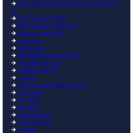
Spinz Casino No Deposit Bonus Codes 2024
90
Spinz Casino Nz 350
Sportaza Scommesse 780
Starcasino App 685
stromectol
Sumatriptan
Tala 888 Casino Login 168
Tala 888 Legit 200
Tala888 Login 28
th-slots
Tigre Sortudo Plataforma 454
today-news
Top news
top-news
uncategorised
Uncategorized
updates