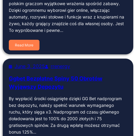
polskim graczom wyjątkowe wrażenia spośród zabawy.
Dzięki ogromnemu wyborowi gier online, włączając
automaty, rozrywki stołowe i funkcje wraz z krupierami na
żywo, każdy grający znajdzie coś dla własnej osoby. Jest
To wypróbowane i pewne…
Read More
June 3, 2025
rrenergy
Ggbet Bezpłatne Spiny 50 Obrotów
Wyjąwszy Depozytu
By wypłacić środki osiągnięte dzięki GG Bet nadprogram
bez depozytu, należy spełnić warunek wymaganego
ruchu, który sięga x3. Nadprogram od czasu głównego
doładowania jest to 100% do 2000 złotych i 75
gratisowych spinów. Za drugą wpłatę możesz otrzymać
bonus 125%…