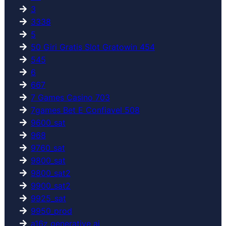
3
3338
5
50 Giri Gratis Slot Gratowin 454
545
6
667
7 Games Casino 703
7games Bet E Confiavel 508
9600_sat
968
9760_sat
9800_sat
9800_sat2
9900_sat2
9925_sat
9950_prod
a16z generative ai