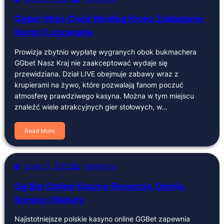
Ggbet Wpis Chód Według Kroku Zakładanie
Konta I Logowanie
Prowizja zbytnio wypłatę wygranych obok bukmachera
GGbet Nasz Kraj nie zaakceptować wydaje się
przewidziana. Dział LIVE obejmuje zabawy wraz z
krupierami na żywo, które pozwalają fanom poczuć
atmosferę prawdziwego kasyna. Można w tym miejscu
znaleźć wiele atrakcyjnych gier stołowych, w…
Read More
June 3, 2025
rrenergy
Gg Bet Online Kasyno Recenzja, Opinie,
Bonusy I Rabaty
Najistotniejsze polskie kasyno online GGBet zapewnia