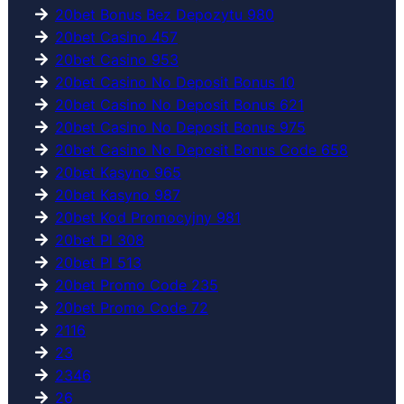
20bet Bonus Bez Depozytu 980
20bet Casino 457
20bet Casino 953
20bet Casino No Deposit Bonus 10
20bet Casino No Deposit Bonus 621
20bet Casino No Deposit Bonus 975
20bet Casino No Deposit Bonus Code 658
20bet Kasyno 965
20bet Kasyno 987
20bet Kod Promocyjny 981
20bet Pl 308
20bet Pl 513
20bet Promo Code 235
20bet Promo Code 72
2116
23
2346
26