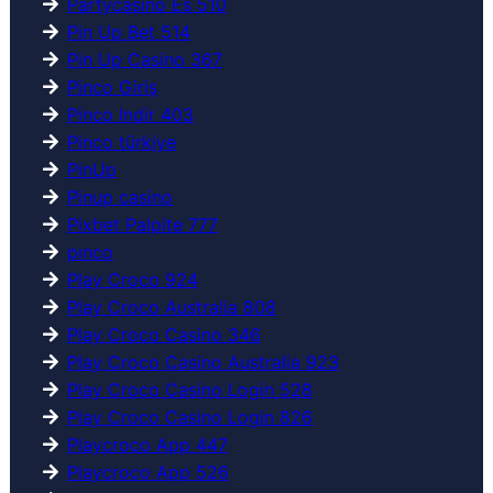
Partycasino Es 510
Pin Up Bet 514
Pin Up Casino 367
Pinco Giriş
Pinco Indir 403
Pinco türkiye
PinUp
Pinup casino
Pixbet Palpite 777
pınco
Play Croco 924
Play Croco Australia 808
Play Croco Casino 346
Play Croco Casino Australia 923
Play Croco Casino Login 528
Play Croco Casino Login 826
Playcroco App 447
Playcroco App 526