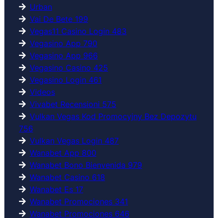
Urban
Vai De Bete 199
Vegas11 Casino Login 483
Vegasino App 790
Vegasino App 966
Vegasino Casino 425
Vegasino Login 461
Videos
Vivabet Recensioni 575
Vulkan Vegas Kod Promocyjny Bez Depozytu
756
Vulkan Vegas Login 487
Wanabet App 800
Wanabet Bono Bienvenida 979
Wanabet Casino 618
Wanabet Es 17
Wanabet Promociones 341
Wanabet Promociones 646