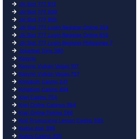
Jili Slot 777 812
Jili Slot 777 939
Jili Slot 777 955
Jili Slot 777 Login Register Online 354
Jili Slot 777 Login Register Online 655
Jili Slot 777 Login Register Philippines 7
Jokerbet Giris 380
Kasyno
Kasyno Vulkan Vegas 107
Kasyno Vulkan Vegas 727
Kingdom Casino 241
Kingdom Casino 494
Kiwi Casino 754
Kiwi Online Casinos 964
Kiwi Online Pokies 266
Kod Promocyjny Lemon Casino 595
Kudos App 396
Kudos Casino 330