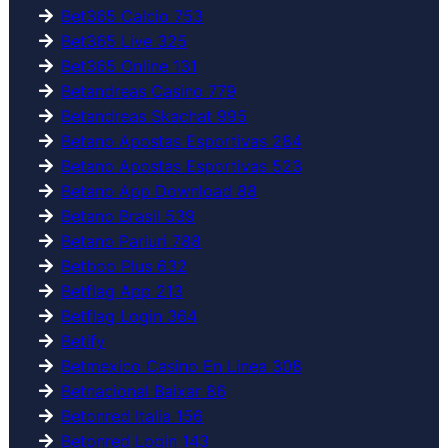
Bet365 Calcio 753
Bet365 Live 325
Bet365 Online 131
Betandreas Casino 779
Betandreas Skachat 995
Betano Apostas Esportivas 284
Betano Apostas Esportivas 523
Betano App Download 88
Betano Brasil 539
Betano Pariuri 788
Betboo Plus 632
Betflag App 213
Betflag Login 364
Betify
Betmexico Casino En Linea 308
Betnacional Baixar 86
Betonred Italia 156
Betonred Login 143