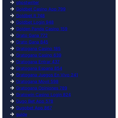
ghostwriter
Goldbet Casino App 799
Goldbet It 748
Goldbet Login 948
Golden Panda Casino 159
Grato Gana 772
Grato Gana 845
Gratogana Casino 185
Gratogana Casino 639
Gratogana Entrar 437
Gratogana Espana 854
Gratogana Juegos En Vivo 241
Gratogana Movil 598
Gratogana Opiniones 789
Gratowin Casino Login 824
Gugo Bet App 578
Gugobet App 867
guide