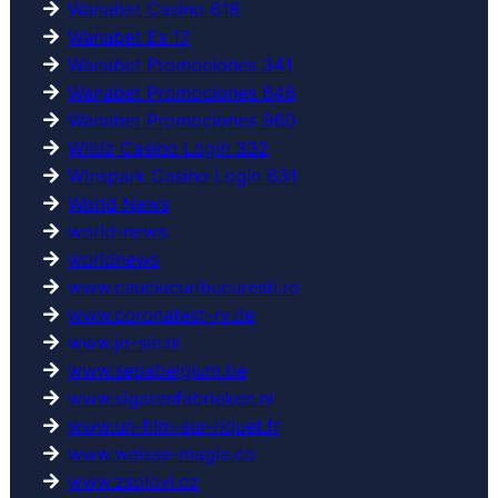
Wanabet Casino 618
Wanabet Es 17
Wanabet Promociones 341
Wanabet Promociones 646
Wanabet Promociones 960
Wildz Casino Login 332
Winspark Casino Login 631
World News
world-news
worldnews
www.cauciucuribucuresti.ro
www.coronatest-rv.de
www.jo-sie.nl
www.sepabelgium.be
www.sigarenfabrieken.nl
www.un-film-sur-riquet.fr
www.weisse-magie.co
www.zsolovi.cz