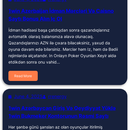
1win Azerbaijan İdman Mərcləri Və Caisno
Saytı Bonus Alın Iç Ol
İdman hadisəsi başa çatdıqdan sonra qazandıqlarınız
avtomatik olaraq balansınıza əlavə olunacaq.
Qazandıqlarınızı AZN ilə çıxara biləcəksiniz, yaxud da
oyuna davam edə bilərsiniz. Mərclər həm Iz, həm də Bədii
rejimlərdə əlçatandır. In Onlayn Poker Oyunları Xeyir əldə
etdikdən sonra onu vahid…
Read More
June 4, 2025
rrenergy
1win Azərbaycan Giriş Və Qeydiyyat Yüklə
1win Bukmeker Kontorunun Rəsmi Saytı
Hər şənbə günü şansları az olan oyunçular itirilmiş