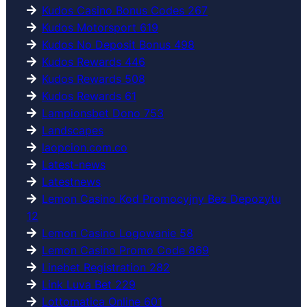
Kudos Casino Bonus Codes 267
Kudos Motorsport 619
Kudos No Deposit Bonus 498
Kudos Rewards 446
Kudos Rewards 508
Kudos Rewards 61
Lampionsbet Dono 753
Landscapes
laopcion.com.co
Latest-news
Latestnews
Lemon Casino Kod Promocyjny Bez Depozytu
12
Lemon Casino Logowanie 58
Lemon Casino Promo Code 869
Linebet Registration 282
Link Luva Bet 229
Lottomatica Online 601