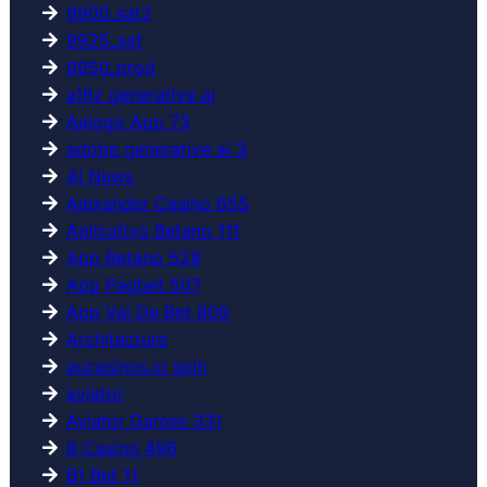
9900_sat2
9925_sat
9950_prod
a16z generative ai
Aajogo App 73
adobe generative ai 3
AI News
Alexander Casino 655
Aplicativo Betano 111
App Betano 528
App Pagbet 507
App Vai De Bet 809
Architecture
aucasinos.io spin
aviator
Aviator Games 331
B Casino 496
B1 Bet 11