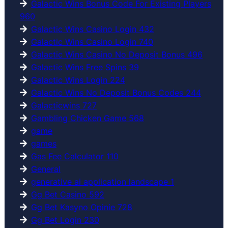
Galactic Wins Bonus Code For Existing Players
960
Galactic Wins Casino Login 432
Galactic Wins Casino Login 740
Galactic Wins Casino No Deposit Bonus 496
Galactic Wins Free Spins 39
Galactic Wins Login 224
Galactic Wins No Deposit Bonus Codes 244
Galacticwins 727
Gambling Chicken Game 568
game
games
Gas Fee Calculator 110
General
generative ai application landscape 1
Gg Bet Casino 592
Gg Bet Kasyno Opinie 728
Gg Bet Login 230