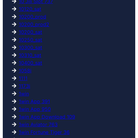
10 Jili Slot 737
10120_sat
10200_prod
10200_prod2
10200_sat
10250_sat
10300_sat
10310_sat
10400_sat
1058i
1111
1173i
1win
1win App 391
1win App 950
1win App Download 109
1win Aviator 763
1win Fortune Tiger 36