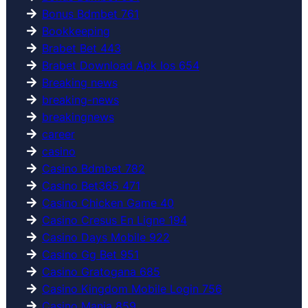
Bonus Bdmbet 761
Bookkeeping
Brabet Bet 443
Brabet Download Apk Ios 654
Breaking news
breaking-news
breakingnews
career
casino
Casino Bdmbet 782
Casino Bet365 471
Casino Chicken Game 40
Casino Cresus En Ligne 194
Casino Days Mobile 922
Casino Gg Bet 951
Casino Gratogana 685
Casino Kingdom Mobile Login 756
Casino Mania 859