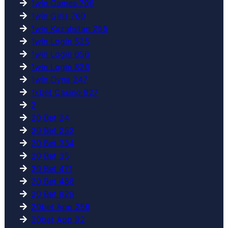
1win Games 796
1win Giris 760
1win Kazahstan 255
1win Login 525
1win Login 656
1win Login 826
1win Oyna 247
1xbet Casino 827
2
20 Bet 24
20 Bet 252
20 Bet 334
20 Bet 35
20 Bet 471
20 Bet 488
20 Bet 829
20bet App 256
20bet App 92